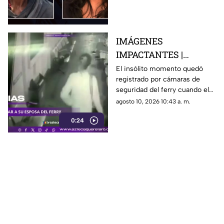
IMÁGENES
IMPACTANTES |
Hombre intenta arr0jar
El insólito momento quedó
registrado por cámaras de
a su esposa por la
seguridad del ferry cuando el
borda de un ferry
hombre intentó lanz4r a su
agosto 10, 2026 10:43 a. m.
esposa
0:24