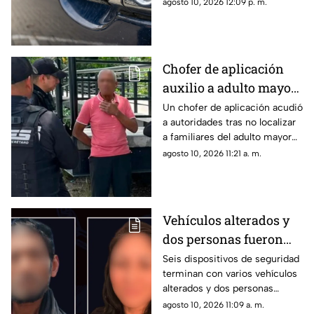
eléctrico cierre de forma
agosto 10, 2026 12:09 p. m.
correcta
Chofer de aplicación
auxilio a adulto mayor
desorientado en
Un chofer de aplicación acudió
a autoridades tras no localizar
Querétaro y moviliza a
a familiares del adulto mayor
las autoridades
en el domicilio de destino
agosto 10, 2026 11:21 a. m.
Vehículos alterados y
dos personas fueron
asegurados en
Seis dispositivos de seguridad
terminan con varios vehículos
Querétaro
alterados y dos personas
aseguradas
agosto 10, 2026 11:09 a. m.