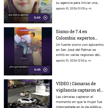
su agencia para iniciar una
integrante
nueva etapa profesional;
agosto 10, 2026 01:05 p. m.
¿saldrá de TWICE?
0:40
Sismo de 7.4 en
Colombia: expertos
analizan la alta
Un fuerte sismo con epicentro
en San José del Palmar se
actividad sísmica y los
sintió en varias regiones del
riesgos en la región
país colombiano
agosto 10, 2026 12:53 p. m.
0:45
VIDEO | Cámaras de
vigilancia captaron el
momento que agred3n
Las cámaras captaron el
momento en que la mujer fue
a mujer durante asalt0
interceptada en la vía pública