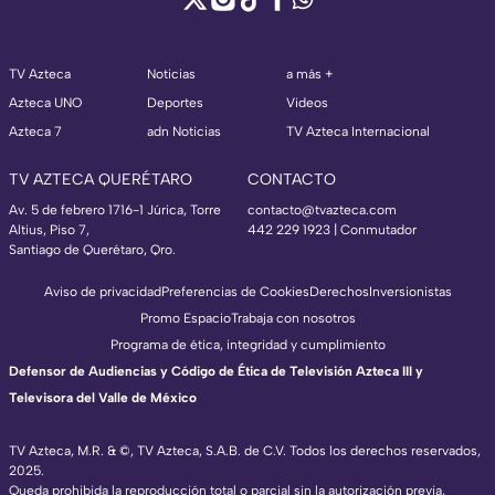
TV Azteca
Noticias
a más +
Azteca UNO
Deportes
Videos
Azteca 7
adn Noticias
TV Azteca Internacional
TV AZTECA QUERÉTARO
CONTACTO
Av. 5 de febrero 1716-1 Júrica, Torre
contacto@tvazteca.com
Altius, Piso 7,
442 229 1923 | Conmutador
Santiago de Querétaro, Qro.
Aviso de privacidad
Preferencias de Cookies
Derechos
Inversionistas
Promo Espacio
Trabaja con nosotros
Programa de ética, integridad y cumplimiento
Defensor de Audiencias y Código de Ética de Televisión Azteca III y
Televisora del Valle de México
TV Azteca, M.R. & ©, TV Azteca, S.A.B. de C.V. Todos los derechos reservados,
2025.
Queda prohibida la reproducción total o parcial sin la autorización previa,