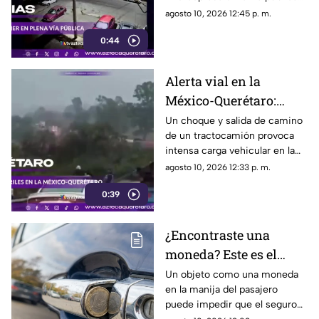
nocturno
para despojarla de sus
agosto 10, 2026 12:45 p. m.
pertenencias
0:44
Alerta vial en la
México-Querétaro:
reducción de carriles
Un choque y salida de camino
de un tractocamión provoca
provoca avance lento
intensa carga vehicular en la
hoy
México-Querétaro
agosto 10, 2026 12:33 p. m.
0:39
¿Encontraste una
moneda? Este es el
truco que busca
Un objeto como una moneda
en la manija del pasajero
vulnerar a las personas
puede impedir que el seguro
en la calle