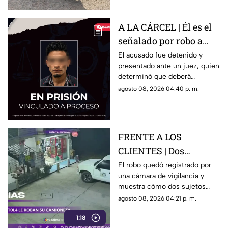
A LA CÁRCEL | Él es el
señalado por robo a
una casa en Santa Rosa
El acusado fue detenido y
presentado ante un juez, quien
Jáuregui
determinó que deberá
permanecer en prisión
agosto 08, 2026 04:40 p. m.
preventiva mientras avanza la
investigación.
FRENTE A LOS
CLIENTES | Dos
hombres enc4ñonan a
El robo quedó registrado por
una cámara de vigilancia y
conductor y se llevan
muestra cómo dos sujetos
su camioneta
obligaron a un conductor y a
agosto 08, 2026 04:21 p. m.
su acompañante a bajar del
1:18
vehículo.