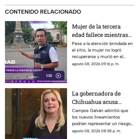
CONTENIDO RELACIONADO
Mujer de la tercera
edad fallece mientras
caminaba por el Centro
Pese a la atención brindada en
el sitio, la mujer no logró
de Querétaro
recuperarse y murió en el
lugar.
agosto 08, 2026 09:16 p. m.
1:10
La gobernadora de
Chihuahua acusa
posible censura
Campos Galván advirtió que
los nuevos lineamientos
impulsada desde el
podrían representar un riesgo
Gobierno Federal
para la libertad de expresión
agosto 08, 2026 08:38 p. m.