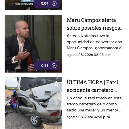
5:09
Maru Campos alerta
sobre posibles riesgos
para la libertad de
Azteca Noticias tuvo la
oportunidad de conversar con
expresión
Maru Campos, gobernadora de
Chihuahua, quien habló sobre
agosto 08, 2026 08:03 p. m.
los nuevos lineamientos que,
0:58
de acuerdo con su postura,
podrían representar un riesgo
para la libertad de expresión
ÚLTIMA HORA | Fat4l
accidente carretero
deja una mujer y un
Un choque registrado en este
tramo carretero dejó como
niño mu3rtos en San
saldo una mujer y un menor
Juan del Río
sin vida, además de una
agosto 08, 2026 06:31 p. m.
persona lesionada.