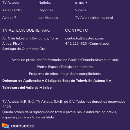
TV Azteca
Noticias
a más +
Azteca UNO
Deportes
Videos
Azteca 7
adn Noticias
TV Azteca Internacional
TV AZTECA QUERÉTARO
CONTACTO
Av. 5 de febrero 1716-1 Júrica, Torre
contacto@tvazteca.com
Altius, Piso 7,
442 229 1923 | Conmutador
Santiago de Querétaro, Qro.
Aviso de privacidad
Preferencias de Cookies
Derechos
Inversionistas
Promo Espacio
Trabaja con nosotros
Programa de ética, integridad y cumplimiento
Defensor de Audiencias y Código de Ética de Televisión Azteca III y
Televisora del Valle de México
TV Azteca, M.R. & ©, TV Azteca, S.A.B. de C.V. Todos los derechos reservados,
2025.
Queda prohibida la reproducción total o parcial sin la autorización previa,
expresa y por escrito de su titular.