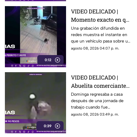
VIDEO DELICADO |
Momento exacto en que
camioneta atropella a
Una grabación difundida en
redes muestra el instante en
un perro y conductor
que un vehículo pasa sobre un
escapa
perro y continúa su camino sin
agosto 08, 2026 04:07 p. m.
detenerse.
0:12
VIDEO DELICADO |
Abuelita comerciante
es as3sin4da en Puebla
Dominga regresaba a casa
después de una jornada de
por 90 pesos
trabajo cuando fue
interceptada por un hombre
agosto 08, 2026 03:49 p. m.
que presuntamente le quitó el
0:39
dinero que llevaba.