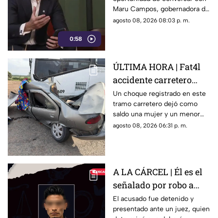
expresión
Maru Campos, gobernadora de
Chihuahua, quien habló sobre
agosto 08, 2026 08:03 p. m.
los nuevos lineamientos que,
0:58
de acuerdo con su postura,
podrían representar un riesgo
para la libertad de expresión
ÚLTIMA HORA | Fat4l
accidente carretero
deja una mujer y un
Un choque registrado en este
tramo carretero dejó como
niño mu3rtos en San
saldo una mujer y un menor
Juan del Río
sin vida, además de una
agosto 08, 2026 06:31 p. m.
persona lesionada.
A LA CÁRCEL | Él es el
señalado por robo a
una casa en Santa Rosa
El acusado fue detenido y
presentado ante un juez, quien
Jáuregui