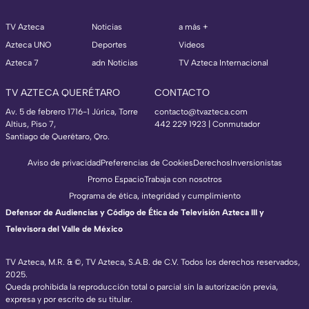
TV Azteca
Noticias
a más +
Azteca UNO
Deportes
Videos
Azteca 7
adn Noticias
TV Azteca Internacional
TV AZTECA QUERÉTARO
CONTACTO
Av. 5 de febrero 1716-1 Júrica, Torre
contacto@tvazteca.com
Altius, Piso 7,
442 229 1923 | Conmutador
Santiago de Querétaro, Qro.
Aviso de privacidad
Preferencias de Cookies
Derechos
Inversionistas
Promo Espacio
Trabaja con nosotros
Programa de ética, integridad y cumplimiento
Defensor de Audiencias y Código de Ética de Televisión Azteca III y
Televisora del Valle de México
TV Azteca, M.R. & ©, TV Azteca, S.A.B. de C.V. Todos los derechos reservados,
2025.
Queda prohibida la reproducción total o parcial sin la autorización previa,
expresa y por escrito de su titular.