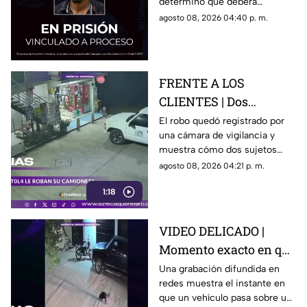
determinó que deberá
permanecer en prisión
agosto 08, 2026 04:40 p. m.
preventiva mientras avanza la
investigación.
FRENTE A LOS
CLIENTES | Dos
hombres enc4ñonan a
El robo quedó registrado por
una cámara de vigilancia y
conductor y se llevan
muestra cómo dos sujetos
su camioneta
obligaron a un conductor y a
agosto 08, 2026 04:21 p. m.
su acompañante a bajar del
1:18
vehículo.
VIDEO DELICADO |
Momento exacto en que
camioneta atropella a
Una grabación difundida en
redes muestra el instante en
un perro y conductor
que un vehículo pasa sobre un
escapa