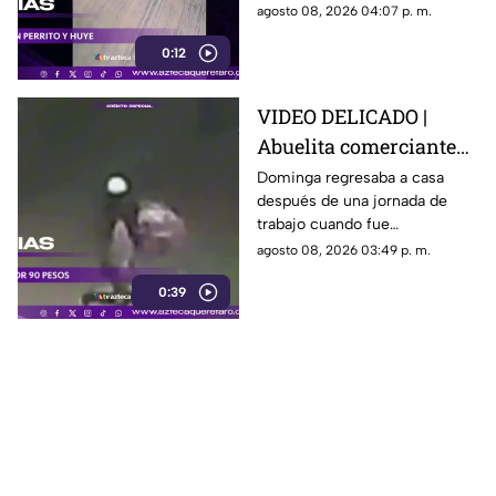
perro y continúa su camino sin
agosto 08, 2026 04:07 p. m.
detenerse.
0:12
VIDEO DELICADO |
Abuelita comerciante
es as3sin4da en Puebla
Dominga regresaba a casa
después de una jornada de
por 90 pesos
trabajo cuando fue
interceptada por un hombre
agosto 08, 2026 03:49 p. m.
que presuntamente le quitó el
0:39
dinero que llevaba.