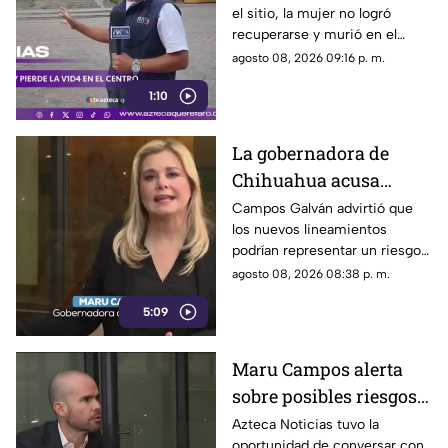
el sitio, la mujer no logró
de Querétaro
recuperarse y murió en el
lugar.
agosto 08, 2026 09:16 p. m.
1:10
La gobernadora de
Chihuahua acusa
posible censura
Campos Galván advirtió que
los nuevos lineamientos
impulsada desde el
podrían representar un riesgo
Gobierno Federal
para la libertad de expresión
agosto 08, 2026 08:38 p. m.
5:09
Maru Campos alerta
sobre posibles riesgos
para la libertad de
Azteca Noticias tuvo la
oportunidad de conversar con