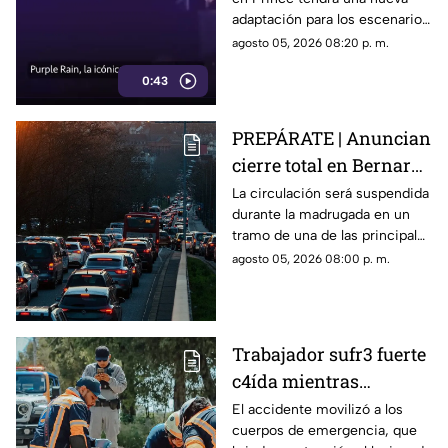
llegará renovada
adaptación para los escenarios
con un enfoque distinto al de
agosto 05, 2026 08:20 p. m.
la cinta original.
0:43
PREPÁRATE | Anuncian
cierre total en Bernardo
Quintana; este será el
La circulación será suspendida
durante la madrugada en un
horario
tramo de una de las principales
vialidades de Querétaro.
agosto 05, 2026 08:00 p. m.
Trabajador sufr3 fuerte
c4ída mientras
trabajaba en Guadalupe
El accidente movilizó a los
cuerpos de emergencia, que
La Venta