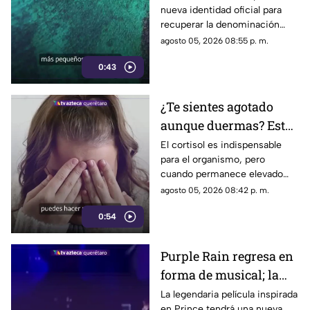
nueva identidad oficial para
de nombre
recuperar la denominación
utilizada por sus propios
agosto 05, 2026 08:55 p. m.
habitantes desde hace
0:43
generaciones.
¿Te sientes agotado
aunque duermas? Estos
hábitos pueden ayudar
El cortisol es indispensable
para el organismo, pero
a regular el cortisol
cuando permanece elevado
por largos periodos puede
agosto 05, 2026 08:42 p. m.
influir en el sueño, el estrés y
0:54
la energía diaria.
Purple Rain regresa en
forma de musical; la
historia de Prince
La legendaria película inspirada
en Prince tendrá una nueva