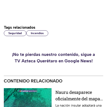
Tags relacionados
Seguridad
Incendios
¡No te pierdas nuestro contenido, sigue a
TV Azteca Querétaro en Google News!
CONTENIDO RELACIONADO
Nauru desaparece
oficialmente del mapa:
el pequeño país cambia
La nación insular adoptará una