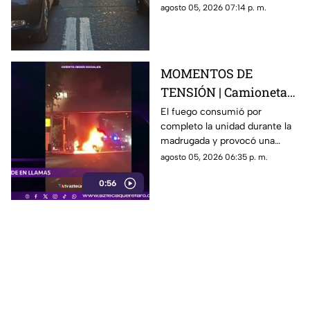
generan carga vehicular en el
agosto 05, 2026 07:14 p. m.
acceso con dirección a la
capital queretana.
MOMENTOS DE
TENSIÓN | Camioneta
termina calcinada
El fuego consumió por
completo la unidad durante la
sobre avenida
madrugada y provocó una
Constituyentes; así se
intensa movilización en una de
agosto 05, 2026 06:35 p. m.
vivió el momento
las vialidades más transitadas
0:56
de Querétaro.