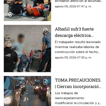
brindaron atención al lesionado
antes de trasladarlo a un
agosto 05, 2026 07:47 p. m.
hospital para su valoración.
Albañil sufr3 fuerte
descarga eléctrica
mientras trabajaba en
El trabajador resultó lesionado
mientras realizaba labores de
una azotea de San José
construcción sobre el techo
Buenavista
de una vivienda y tuvo que
agosto 05, 2026 07:30 p. m.
recibir atención médica.
TOMA PRECAUCIONES
| Cierran incorporación
hacia la carretera 57;
Los trabajos de
reencarpetamiento
esta es la zona afectada
modificaron la circulación y ya