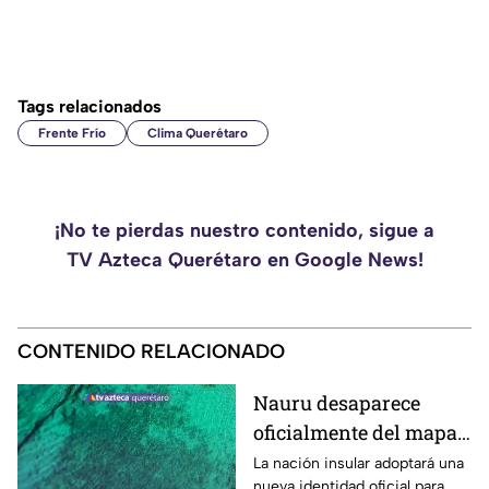
Tags relacionados
Frente Frío
Clima Querétaro
¡No te pierdas nuestro contenido, sigue a
TV Azteca Querétaro en Google News!
CONTENIDO RELACIONADO
Nauru desaparece
oficialmente del mapa:
el pequeño país cambia
La nación insular adoptará una
nueva identidad oficial para