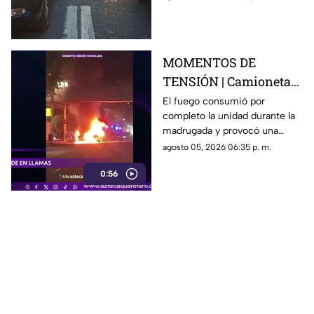
acceso con dirección a la
capital queretana.
MOMENTOS DE
TENSIÓN | Camioneta
termina calcinada
El fuego consumió por
completo la unidad durante la
sobre avenida
madrugada y provocó una
Constituyentes; así se
intensa movilización en una de
agosto 05, 2026 06:35 p. m.
vivió el momento
las vialidades más transitadas
0:56
de Querétaro.