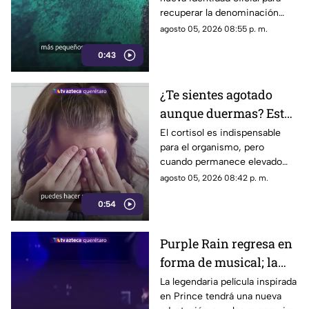
de nombre
recuperar la denominación
utilizada por sus propios
agosto 05, 2026 08:55 p. m.
habitantes desde hace
0:43
generaciones.
¿Te sientes agotado
aunque duermas? Estos
hábitos pueden ayudar
El cortisol es indispensable
para el organismo, pero
a regular el cortisol
cuando permanece elevado
por largos periodos puede
agosto 05, 2026 08:42 p. m.
influir en el sueño, el estrés y
0:54
la energía diaria.
Purple Rain regresa en
forma de musical; la
historia de Prince
La legendaria película inspirada
en Prince tendrá una nueva
llegará renovada