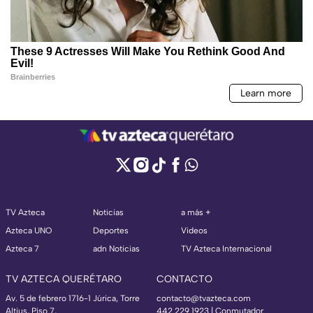
TV Azteca
Noticias
a más +
Azteca UNO
Deportes
Videos
Azteca 7
adn Noticias
TV Azteca Internacional
TV AZTECA QUERÉTARO
CONTACTO
Av. 5 de febrero 1716-1 Júrica, Torre
contacto@tvazteca.com
Altius, Piso 7,
442 229 1923 | Conmutador