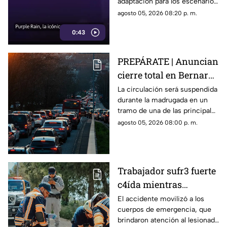
adaptación para los escenarios
con un enfoque distinto al de
agosto 05, 2026 08:20 p. m.
la cinta original.
0:43
PREPÁRATE | Anuncian
cierre total en Bernardo
Quintana; este será el
La circulación será suspendida
durante la madrugada en un
horario
tramo de una de las principales
vialidades de Querétaro.
agosto 05, 2026 08:00 p. m.
Trabajador sufr3 fuerte
c4ída mientras
trabajaba en Guadalupe
El accidente movilizó a los
cuerpos de emergencia, que
La Venta
brindaron atención al lesionado