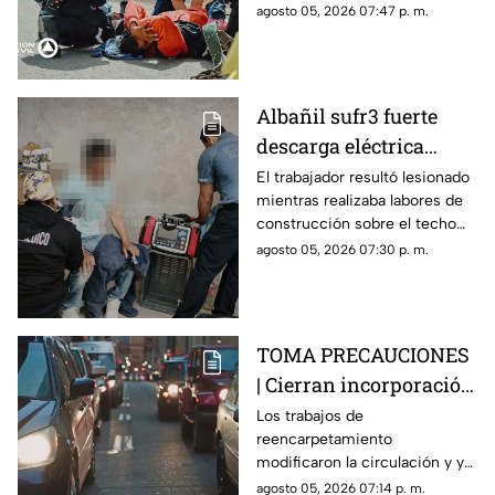
antes de trasladarlo a un
agosto 05, 2026 07:47 p. m.
hospital para su valoración.
Albañil sufr3 fuerte
descarga eléctrica
mientras trabajaba en
El trabajador resultó lesionado
mientras realizaba labores de
una azotea de San José
construcción sobre el techo
Buenavista
de una vivienda y tuvo que
agosto 05, 2026 07:30 p. m.
recibir atención médica.
TOMA PRECAUCIONES
| Cierran incorporación
hacia la carretera 57;
Los trabajos de
reencarpetamiento
esta es la zona afectada
modificaron la circulación y ya
generan carga vehicular en el
agosto 05, 2026 07:14 p. m.