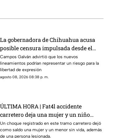
La gobernadora de Chihuahua acusa
posible censura impulsada desde el
Gobierno Federal
Campos Galván advirtió que los nuevos
lineamientos podrían representar un riesgo para la
libertad de expresión
agosto 08, 2026 08:38 p. m.
ÚLTIMA HORA | Fat4l accidente
carretero deja una mujer y un niño
mu3rtos en San Juan del Río
Un choque registrado en este tramo carretero dejó
como saldo una mujer y un menor sin vida, además
de una persona lesionada.