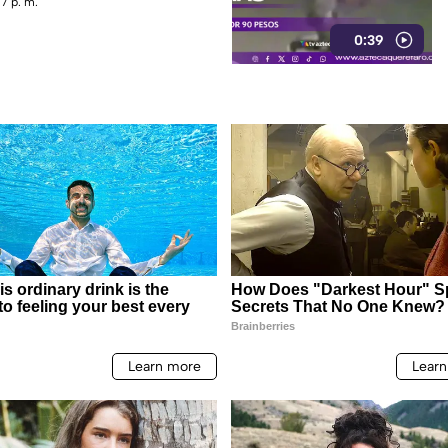
7 p. m.
0:39