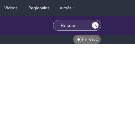
Regionales
Videos
a más +
En Vivo