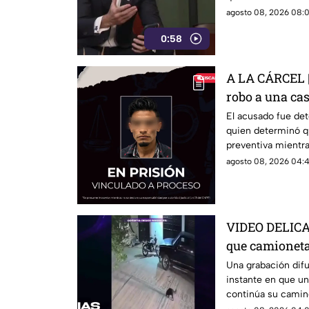
acuerdo con su pos
agosto 08, 2026 08:0
riesgo para la libe
0:58
A LA CÁRCEL | 
robo a una ca
El acusado fue det
quien determinó q
preventiva mientra
agosto 08, 2026 04:4
VIDEO DELICA
que camioneta 
conductor es
Una grabación dif
instante en que un
continúa su camin