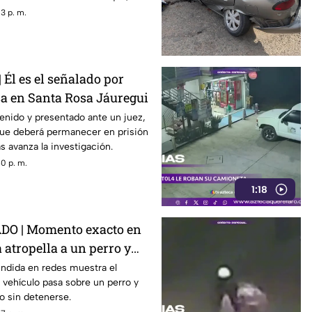
tura, podrían representar un
3 p. m.
rtad de expresión
Él es el señalado por
sa en Santa Rosa Jáuregui
enido y presentado ante un juez,
ue deberá permanecer en prisión
s avanza la investigación.
0 p. m.
1:18
DO | Momento exacto en
atropella a un perro y
capa
undida en redes muestra el
 vehículo pasa sobre un perro y
o sin detenerse.