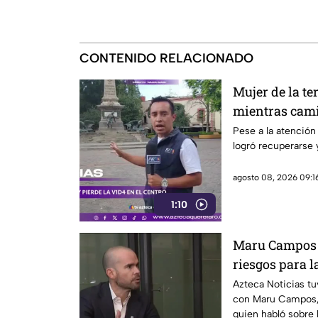
CONTENIDO RELACIONADO
Mujer de la te
mientras cami
Querétaro
Pese a la atención 
logró recuperarse y
agosto 08, 2026 09:16
1:10
Maru Campos a
riesgos para l
Azteca Noticias tu
con Maru Campos,
quien habló sobre 