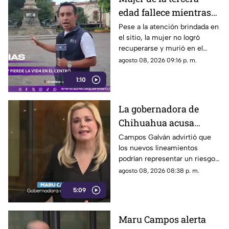
edad fallece mientras
caminaba por el Centro
Pese a la atención brindada en
el sitio, la mujer no logró
de Querétaro
recuperarse y murió en el
lugar.
agosto 08, 2026 09:16 p. m.
1:10
La gobernadora de
Chihuahua acusa
posible censura
Campos Galván advirtió que
los nuevos lineamientos
impulsada desde el
podrían representar un riesgo
Gobierno Federal
para la libertad de expresión
agosto 08, 2026 08:38 p. m.
5:09
Maru Campos alerta