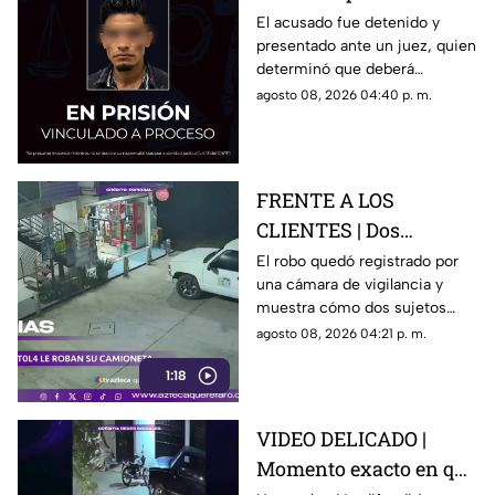
una casa en Santa Rosa
El acusado fue detenido y
presentado ante un juez, quien
Jáuregui
determinó que deberá
permanecer en prisión
agosto 08, 2026 04:40 p. m.
preventiva mientras avanza la
investigación.
FRENTE A LOS
CLIENTES | Dos
hombres enc4ñonan a
El robo quedó registrado por
una cámara de vigilancia y
conductor y se llevan
muestra cómo dos sujetos
su camioneta
obligaron a un conductor y a
agosto 08, 2026 04:21 p. m.
su acompañante a bajar del
1:18
vehículo.
VIDEO DELICADO |
Momento exacto en que