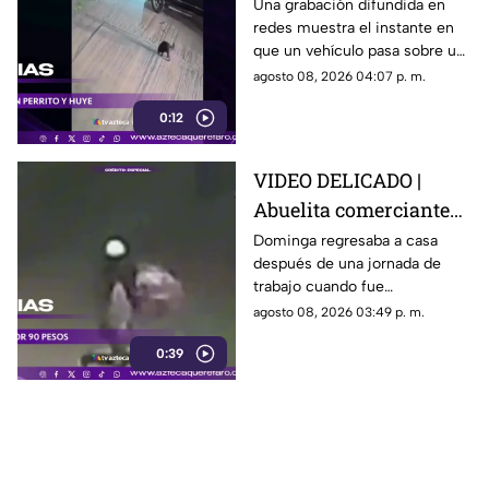
camioneta atropella a
Una grabación difundida en
redes muestra el instante en
un perro y conductor
que un vehículo pasa sobre un
escapa
perro y continúa su camino sin
agosto 08, 2026 04:07 p. m.
detenerse.
0:12
VIDEO DELICADO |
Abuelita comerciante
es as3sin4da en Puebla
Dominga regresaba a casa
después de una jornada de
por 90 pesos
trabajo cuando fue
interceptada por un hombre
agosto 08, 2026 03:49 p. m.
que presuntamente le quitó el
0:39
dinero que llevaba.