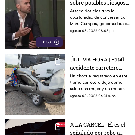
sobre posibles riesgos
para la libertad de
Azteca Noticias tuvo la
oportunidad de conversar con
expresión
Maru Campos, gobernadora de
Chihuahua, quien habló sobre
agosto 08, 2026 08:03 p. m.
los nuevos lineamientos que,
0:58
de acuerdo con su postura,
podrían representar un riesgo
para la libertad de expresión
ÚLTIMA HORA | Fat4l
accidente carretero
deja una mujer y un
Un choque registrado en este
tramo carretero dejó como
niño mu3rtos en San
saldo una mujer y un menor
Juan del Río
sin vida, además de una
agosto 08, 2026 06:31 p. m.
persona lesionada.
A LA CÁRCEL | Él es el
señalado por robo a