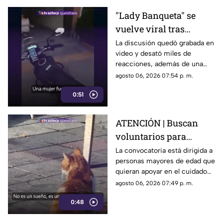
"Lady Banqueta" se
vuelve viral tras
confrontar a un
La discusión quedó grabada en
video y desató miles de
repartidor; así fue el
reacciones, además de una
momento
muestra de apoyo de
agosto 06, 2026 07:54 p. m.
repartidores hacia el
0:51
trabajador.
ATENCIÓN | Buscan
voluntarios para
cuidar gatos en una
La convocatoria está dirigida a
personas mayores de edad que
isla de Grecia
quieran apoyar en el cuidado
de gatos rescatados mientras
agosto 06, 2026 07:49 p. m.
viven temporalmente en una
0:48
isla griega.