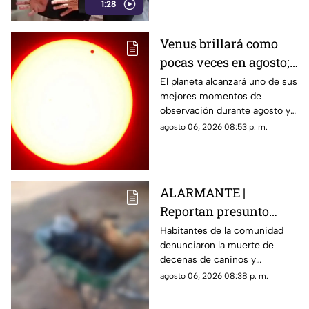
1:28
Venus brillará como
pocas veces en agosto;
a esta hora podrás
El planeta alcanzará uno de sus
mejores momentos de
verlo durante este mes
observación durante agosto y
podrá distinguirse sin
agosto 06, 2026 08:53 p. m.
necesidad de telescopio.
ALARMANTE |
Reportan presunto
env3nen4miento de al
Habitantes de la comunidad
denunciaron la muerte de
menos 23 perros en
decenas de caninos y
esta zona de Querétaro:
solicitaron que se esclarezcan
agosto 06, 2026 08:38 p. m.
IMAGENES SENSIBLES
los hechos para identificar a
los posibles responsables.