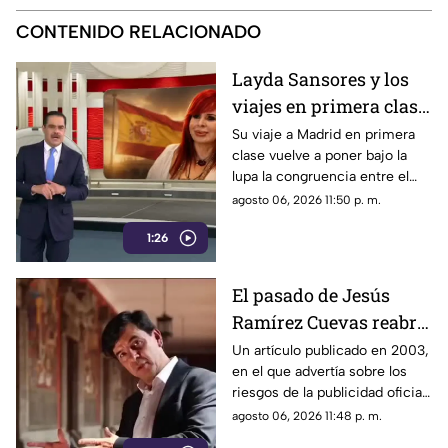
CONTENIDO RELACIONADO
Layda Sansores y los
viajes en primera clase
que reavivan el debate
Su viaje a Madrid en primera
clase vuelve a poner bajo la
sobre la austeridad
lupa la congruencia entre el
discurso de austeridad
agosto 06, 2026 11:50 p. m.
promovido por Morena y las
1:26
acciones de algunos de sus
representantes
El pasado de Jesús
Ramírez Cuevas reabre
el debate sobre la
Un artículo publicado en 2003,
en el que advertía sobre los
censura
riesgos de la publicidad oficial
y la censura a los medios
agosto 06, 2026 11:48 p. m.