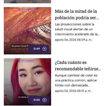
Más de la mitad de la
población podría ser
miope en 2050;
Las proyecciones sobre la
salud visual alertan de un
especialistas advierten
crecimiento acelerado de la
las causas
miopía y señalan que pasar
agosto 06, 2026 08:09 p. m.
menos tiempo al aire libre
0:49
también influye en su
desarrollo.
¿Cada cuánto es
recomendable teñirse
el cabello?
Aunque cambiar de color es
una práctica común, aplicar
Especialistas explican
tintes con demasiada
por qué hacerlo
frecuencia puede afectar la
agosto 06, 2026 08:01 p. m.
seguido puede dañarlo
salud del cabello y del cuero
0:42
cabelludo.