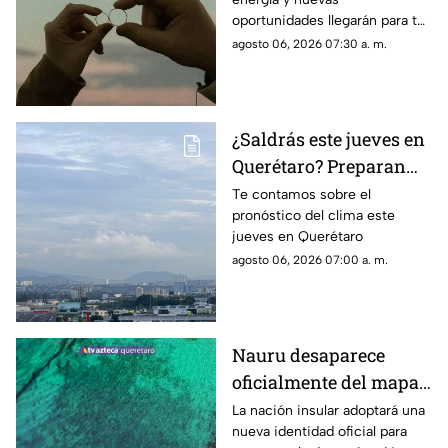
para cada signo
oportunidades llegarán para tu
signo en el horóscopo de este
agosto 06, 2026 07:30 a. m.
jueves
¿Saldrás este jueves en
Querétaro? Preparan
paraguas: se prevén
Te contamos sobre el
pronóstico del clima este
lluvias de hasta 55% y
jueves en Querétaro
contraste térmico
agosto 06, 2026 07:00 a. m.
Nauru desaparece
oficialmente del mapa:
el pequeño país cambia
La nación insular adoptará una
nueva identidad oficial para
de nombre