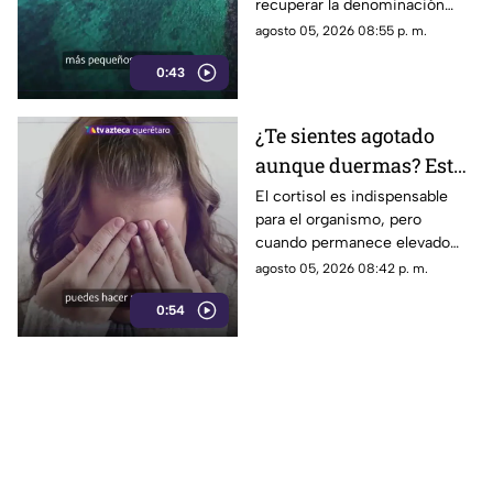
recuperar la denominación
utilizada por sus propios
agosto 05, 2026 08:55 p. m.
habitantes desde hace
0:43
generaciones.
¿Te sientes agotado
aunque duermas? Estos
hábitos pueden ayudar
El cortisol es indispensable
para el organismo, pero
a regular el cortisol
cuando permanece elevado
por largos periodos puede
agosto 05, 2026 08:42 p. m.
influir en el sueño, el estrés y
0:54
la energía diaria.