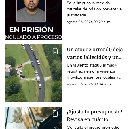
al exesposo de su
Se le impuso la medida
cautelar de prisión preventiva
pareja
justificada
agosto 06, 2026 09:29 a. m.
Un ataqu3 armad0 deja
varios fallecid0s y un
herido en una
Un vi0lento ataqu3 armad4
registrada en una vivienda
vivienda: esto es lo que
movilizó a agentes locales y
han confirmado las
estatales; se confirman varias
agosto 06, 2026 09:04 a. m.
autoridades
víctimas m0rtales y descartan
peligro activo
¡Ajusta tu presupuesto!
Revisa en cuánto
amanece el litro de
Consulta el precio promedio