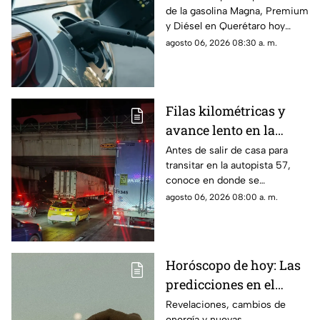
de la gasolina Magna, Premium
gasolina este jueves
y Diésel en Querétaro hoy
jueves 6 de agosto
agosto 06, 2026 08:30 a. m.
Filas kilométricas y
avance lento en la
autopista 57: los tramos
Antes de salir de casa para
transitar en la autopista 57,
colapsados este jueves
conoce en donde se
6 de agosto
encuentran las zonas más
agosto 06, 2026 08:00 a. m.
complicadas este jueves
Horóscopo de hoy: Las
predicciones en el
amor, dinero y salud
Revelaciones, cambios de
energía y nuevas