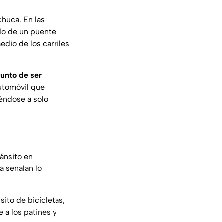
chuca. En las
o de un puente
edio de los carriles
punto de ser
utomóvil que
iéndose a solo
ánsito en
a señalan lo
sito de bicicletas,
e a los patines y