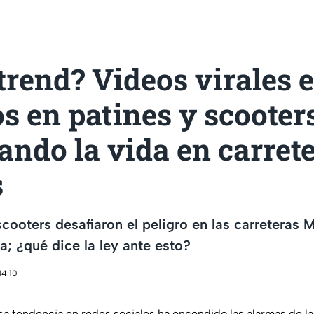
trend? Videos virales 
os en patines y scooter
ando la vida en carret
s
scooters desafiaron el peligro en las carreteras
 ¿qué dice la ley ante esto?
14:10
sa tendencia en redes sociales ha encendido las alarmas de la