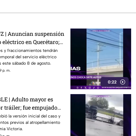
 | Anuncian suspensión
 eléctrico en Querétaro;
s zonas afectadas
s y fraccionamientos tendrán
emporal del servicio eléctrico
s este sábado 8 de agosto.
9 p. m.
0:22
E | Adulto mayor es
r tráiler; fue empujado
r
ió la versión inicial del caso y
tos previos al atropellamiento
nia Victoria.