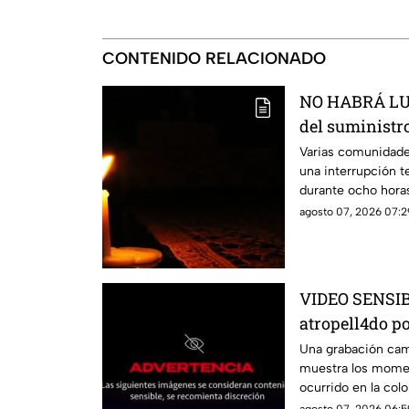
CONTENIDO RELACIONADO
NO HABRÁ LUZ
del suministro
estás serán la
Varias comunidade
una interrupción t
durante ocho hora
agosto 07, 2026 07:2
VIDEO SENSIBL
atropell4do po
antes de m0ri
Una grabación camb
muestra los momen
ocurrido en la colo