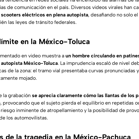
vías de comunicación en el país. Diversos videos virales han 
 scooters eléctricos en plena autopista
, desafiando no solo el
ién las leyes de tránsito federales.
límite en la México-Toluca
umentado en video muestra a
un hombre circulando en patines 
a autopista México-Toluca
. La imprudencia escaló de nivel deb
cas de la zona: el tramo vial presentaba curvas pronunciadas 
tamente mojado.
e la grabación
se aprecia claramente cómo las llantas de los 
o
, provocando que el sujeto pierda el equilibrio en repetidas o
 riesgo inminente de atropellamiento y la posibilidad de pro
de los automovilistas.
s de la tragedia en la México-Pachuca