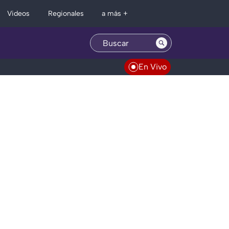
Regionales
Videos
a más +
En Vivo