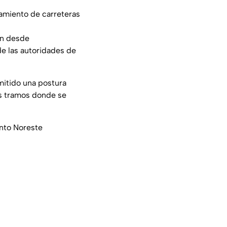
tamiento de carreteras
an desde
de las autoridades de
mitido una postura
los tramos donde se
ento Noreste