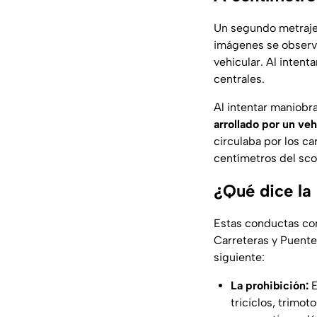
Un segundo metraje 
imágenes se observ
vehicular. Al intent
centrales.
Al intentar maniobra
arrollado por un veh
circulaba por los ca
centímetros del sco
¿Qué dice la 
Estas conductas con
Carreteras y Puentes
siguiente:
La prohibición:
E
triciclos, trimot