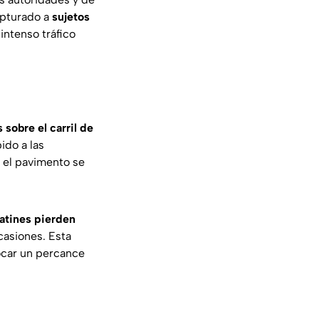
capturado a
sujetos
 intenso tráfico
sobre el carril de
ido a las
y el pavimento se
patines pierden
casiones. Esta
vocar un percance