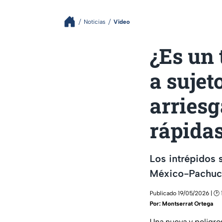
Noticias
Video
¿Es un 
a sujet
arriesg
rápida
Los intrépidos 
México-Pachuca;
Publicado 19/05/2026 | 🕑 
Por:
Montserrat Ortega
Una nueva y peligro