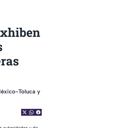
exhiben
s
eras
 México-Toluca y
s autoridades y de