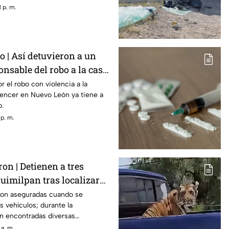
 p. m.
o | Así detuvieron a un
nsable del robo a la casa
z
r el robo con violencia a la
luencer en Nuevo León ya tiene a
o.
 p. m.
ron | Detienen a tres
uimilpan tras localizar
tancias ilegales
ron aseguradas cuando se
 vehículos; durante la
on encontradas diversas
 a. m.