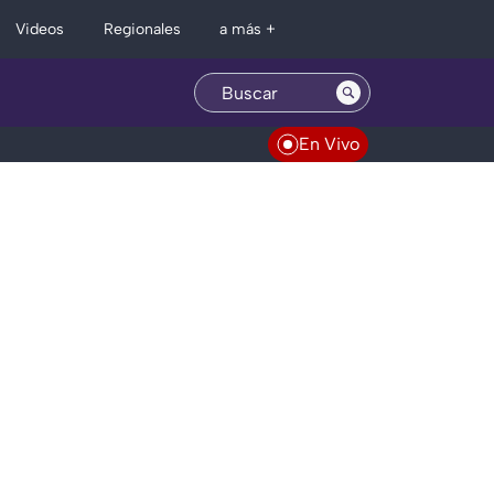
Regionales
Videos
a más +
En Vivo