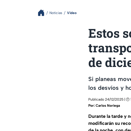
Noticias
Video
Estos s
transpo
de dic
Si planeas mov
los desvíos y h
Publicado 24/12/2025 | 🕑 
Por:
Carlos Noriega
Durante la tarde y 
modificarán su recor
de la noche, con de