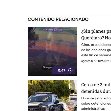
CONTENIDO RELACIONADO
¿Sin planes pa
Querétaro? No
actividades 
Cine, exposiciones
de las opciones gr
este fin de semana
Querétaro.
agosto 07, 2026 02:3
0:47
Cerca de 2 mi
detenidas dura
estos fueron l
Durante julio, aut
sobre detenciones p
administrativas.