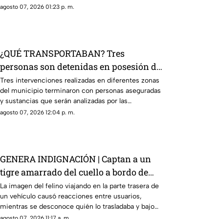
quedó prensado.
agosto 07, 2026 01:23 p. m.
¿QUÉ TRANSPORTABAN? Tres
personas son detenidas en posesión de
estas sustancia en El Marqués
Tres intervenciones realizadas en diferentes zonas
del municipio terminaron con personas aseguradas
y sustancias que serán analizadas por las
autoridades.
agosto 07, 2026 12:04 p. m.
GENERA INDIGNACIÓN | Captan a un
tigre amarrado del cuello a bordo de
una camioneta
La imagen del felino viajando en la parte trasera de
un vehículo causó reacciones entre usuarios,
mientras se desconoce quién lo trasladaba y bajo
qué condiciones.
agosto 07, 2026 11:17 a. m.