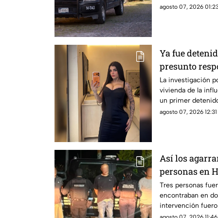
agosto 07, 2026 01:23
Ya fue detenid
presunto respo
de Karely Rui
La investigación po
vivienda de la inf
un primer detenid
agosto 07, 2026 12:31
Así los agarra
personas en H
presuntas sus
Tres personas fue
encontraban en dos
intervención fuer
sustancias.
agosto 07, 2026 11:46