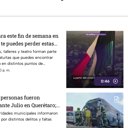
ra este fin de semana en
 te puedes perder estas
GRATUITAS
, talleres y teatro forman parte
atuitas que puedes encontrar
 en distintos puntos de
0 p. m.
0:46
l personas fueron
nte Julio en Querétaro;
os principales motivos
oridades municipales informaron
or distintos delitos y faltas