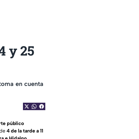
4 y 25
toma en cuenta
rte público
 de
4 de la tarde a 11
a e Hidalgo.