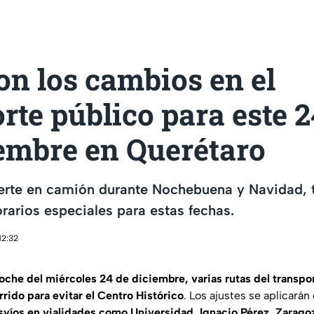
on los cambios en el
rte público para este 2
iembre en Querétaro
erte en camión durante Nochebuena y Navidad, 
orarios especiales para estas fechas.
12:32
noche del miércoles 24 de diciembre, varias rutas del transpo
rido para evitar el Centro Histórico
. Los ajustes se aplicarán
svíos en vialidades como Universidad, Ignacio Pérez, Zaragoz