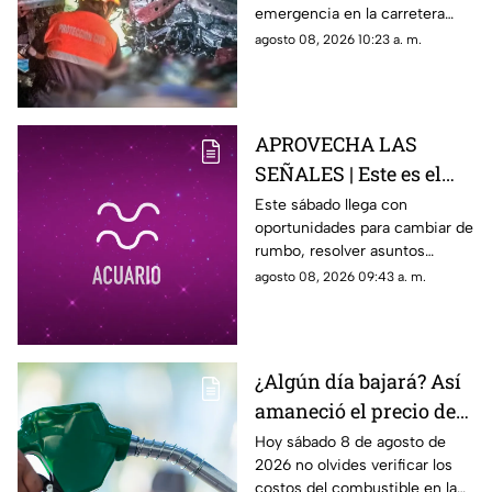
emergencia en la carretera
Irapuato Salamanca
Irapuato-Salamanca, donde
agosto 08, 2026 10:23 a. m.
presuntamente una persona
murió.
APROVECHA LAS
SEÑALES | Este es el
horóscopo de hoy
Este sábado llega con
oportunidades para cambiar de
sábado 8 de agosto
rumbo, resolver asuntos
pendientes y prestar atención
agosto 08, 2026 09:43 a. m.
a las relaciones personales.
¿Algún día bajará? Así
amaneció el precio de
la gasolina HOY en
Hoy sábado 8 de agosto de
2026 no olvides verificar los
Querétaro
costos del combustible en la