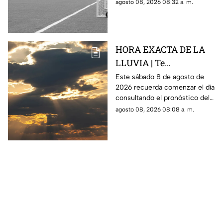
Rosario, Argentina.
agosto 08, 2026 08:32 a. m.
HORA EXACTA DE LA
LLUVIA | Te
compartimos el
Este sábado 8 de agosto de
2026 recuerda comenzar el día
pronóstico del clima
consultando el pronóstico del
HOY en Querétaro
clima en Querétaro.
agosto 08, 2026 08:08 a. m.