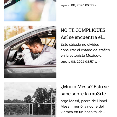
entidad queretana
agosto 08, 2026 09:30 a. m.
NO TE COMPLIQUES |
Así se encuentra el
tráfico HOY en la
Este sábado no olvides
consultar el estado del tráfico
autopista México
en la autopista México-
Querétaro
Querétaro.
agosto 08, 2026 08:57 a. m.
¿Murió Messi? Esto se
sabe sobre la mu3rte
del argentino
orge Messi, padre de Lionel
Messi, murió la noche del
viernes en un hospital de