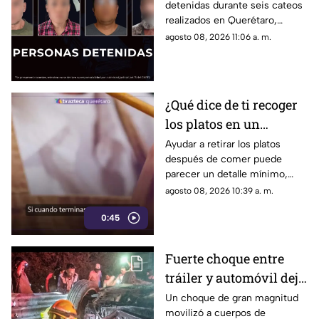
detenidas durante seis cateos
el aseguramiento de
realizados en Querétaro,
presuntas dr0gas
donde también se localizaron
agosto 08, 2026 11:06 a. m.
presuntos narcóticos.
¿Qué dice de ti recoger
los platos en un
restaurante? Este
Ayudar a retirar los platos
después de comer puede
pequeño gesto podría
parecer un detalle mínimo,
revelar algunos rasgos
pero este comportamiento
agosto 08, 2026 10:39 a. m.
de tu personalidad
está relacionado con distintas
0:45
formas de interacción social.
Fuerte choque entre
tráiler y automóvil deja
un auto destrozado y
Un choque de gran magnitud
movilizó a cuerpos de
víctimas m0rt4les en la