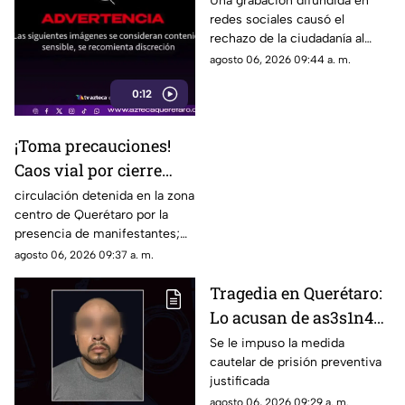
Una grabación difundida en
redes sociales causó el
redes
rechazo de la ciudadanía al
mostrar el momento en que
agosto 06, 2026 09:44 a. m.
una joven agred3 a patadas a
0:12
un poni
¡Toma precauciones!
Caos vial por cierre
total en importante
circulación detenida en la zona
centro de Querétaro por la
calle del Centro
presencia de manifestantes;
Histórico de Querétaro
Consulta las calles afectadas y
agosto 06, 2026 09:37 a. m.
planea tu ruta antes de salir
Tragedia en Querétaro:
Lo acusan de as3s1n4r
al exesposo de su
Se le impuso la medida
cautelar de prisión preventiva
pareja
justificada
agosto 06, 2026 09:29 a. m.