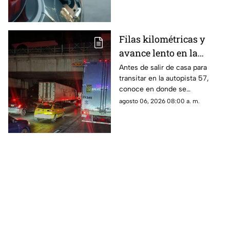
Filas kilométricas y
avance lento en la
autopista 57: los tramos
Antes de salir de casa para
transitar en la autopista 57,
colapsados este jueves
conoce en donde se
6 de agosto
encuentran las zonas más
agosto 06, 2026 08:00 a. m.
complicadas este jueves