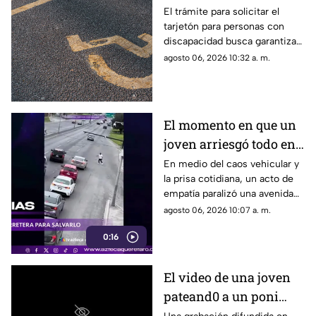
Querétaro: la guía
El trámite para solicitar el
tarjetón para personas con
completa para
discapacidad busca garantizar
solicitarlo este año
el derecho a una movilidad
agosto 06, 2026 10:32 a. m.
incluyente y segura
El momento en que un
joven arriesgó todo en
plena avenida para
En medio del caos vehicular y
la prisa cotidiana, un acto de
rescatar a un perro
empatía paralizó una avenida
asustado
cuando un joven detuvo el
agosto 06, 2026 10:07 a. m.
tráfico
0:16
El video de una joven
pateand0 a un poni
crea indignación en