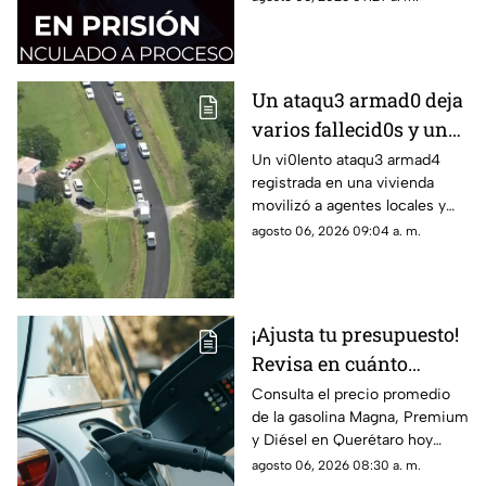
Un ataqu3 armad0 deja
varios fallecid0s y un
herido en una
Un vi0lento ataqu3 armad4
registrada en una vivienda
vivienda: esto es lo que
movilizó a agentes locales y
han confirmado las
estatales; se confirman varias
agosto 06, 2026 09:04 a. m.
autoridades
víctimas m0rtales y descartan
peligro activo
¡Ajusta tu presupuesto!
Revisa en cuánto
amanece el litro de
Consulta el precio promedio
de la gasolina Magna, Premium
gasolina este jueves
y Diésel en Querétaro hoy
jueves 6 de agosto
agosto 06, 2026 08:30 a. m.