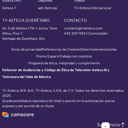
Azteca UNO
Deportes
Videos
Azteca 7
adn Noticias
TV Azteca Internacional
TV AZTECA QUERÉTARO
CONTACTO
Av. 5 de febrero 1716-1 Júrica, Torre
contacto@tvazteca.com
Altius, Piso 7,
442 229 1923 | Conmutador
Santiago de Querétaro, Qro.
Aviso de privacidad
Preferencias de Cookies
Derechos
Inversionistas
Promo Espacio
Trabaja con nosotros
Programa de ética, integridad y cumplimiento
Defensor de Audiencias y Código de Ética de Televisión Azteca III y
Televisora del Valle de México
TV Azteca, M.R. & ©, TV Azteca, S.A.B. de C.V. Todos los derechos reservados,
2025.
Queda prohibida la reproducción total o parcial sin la autorización previa,
expresa y por escrito de su titular.
Subir inicio