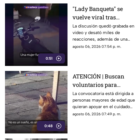
"Lady Banqueta" se
vuelve viral tras
confrontar a un
La discusión quedó grabada en
video y desató miles de
repartidor; así fue el
reacciones, además de una
momento
muestra de apoyo de
agosto 06, 2026 07:54 p. m.
repartidores hacia el
0:51
trabajador.
ATENCIÓN | Buscan
voluntarios para
cuidar gatos en una
La convocatoria está dirigida a
personas mayores de edad que
isla de Grecia
quieran apoyar en el cuidado
de gatos rescatados mientras
agosto 06, 2026 07:49 p. m.
viven temporalmente en una
0:48
isla griega.