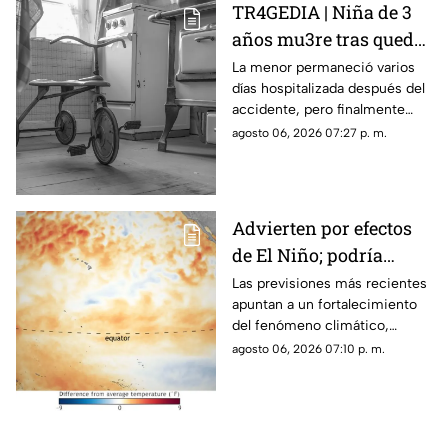
TR4GEDIA | Niña de 3
años mu3re tras quedar
atrapada en un juguete
La menor permaneció varios
días hospitalizada después del
accidente, pero finalmente
perdió la vida a causa de una
agosto 06, 2026 07:27 p. m.
asfixia accidental.
Advierten por efectos
de El Niño; podría
alcanzar intensidad
Las previsiones más recientes
apuntan a un fortalecimiento
histórica
del fenómeno climático,
mientras varios países ya
agosto 06, 2026 07:10 p. m.
preparan acciones ante sus
posibles efectos.