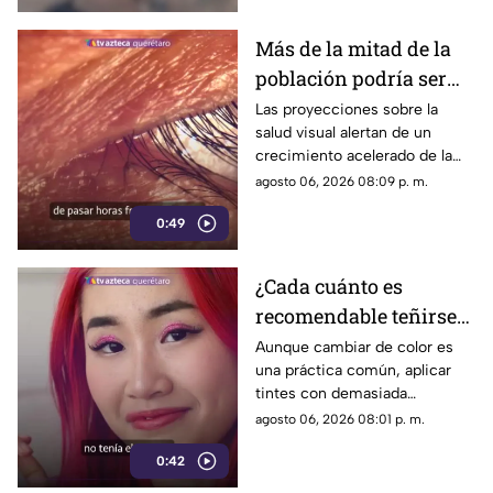
Más de la mitad de la
población podría ser
miope en 2050;
Las proyecciones sobre la
salud visual alertan de un
especialistas advierten
crecimiento acelerado de la
las causas
miopía y señalan que pasar
agosto 06, 2026 08:09 p. m.
menos tiempo al aire libre
0:49
también influye en su
desarrollo.
¿Cada cuánto es
recomendable teñirse
el cabello?
Aunque cambiar de color es
una práctica común, aplicar
Especialistas explican
tintes con demasiada
por qué hacerlo
frecuencia puede afectar la
agosto 06, 2026 08:01 p. m.
seguido puede dañarlo
salud del cabello y del cuero
0:42
cabelludo.