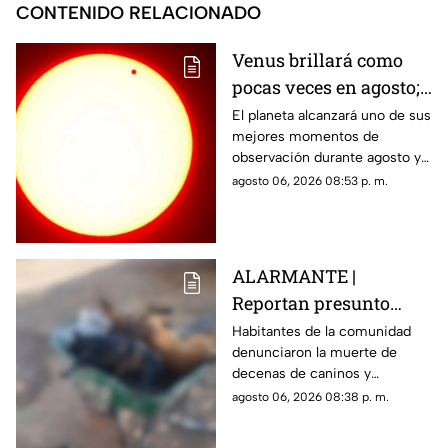
CONTENIDO RELACIONADO
Venus brillará como
pocas veces en agosto;
a esta hora podrás
El planeta alcanzará uno de sus
mejores momentos de
verlo durante este mes
observación durante agosto y
podrá distinguirse sin
agosto 06, 2026 08:53 p. m.
necesidad de telescopio.
ALARMANTE |
Reportan presunto
env3nen4miento de al
Habitantes de la comunidad
denunciaron la muerte de
menos 23 perros en
decenas de caninos y
esta zona de Querétaro:
solicitaron que se esclarezcan
agosto 06, 2026 08:38 p. m.
IMAGENES SENSIBLES
los hechos para identificar a
los posibles responsables.