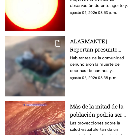
verlo durante este mes
observación durante agosto y
podrá distinguirse sin
agosto 06, 2026 08:53 p. m.
necesidad de telescopio.
ALARMANTE |
Reportan presunto
env3nen4miento de al
Habitantes de la comunidad
denunciaron la muerte de
menos 23 perros en
decenas de caninos y
esta zona de Querétaro:
solicitaron que se esclarezcan
agosto 06, 2026 08:38 p. m.
IMAGENES SENSIBLES
los hechos para identificar a
los posibles responsables.
Más de la mitad de la
población podría ser
miope en 2050;
Las proyecciones sobre la
salud visual alertan de un
especialistas advierten