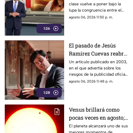
clase vuelve a poner bajo la
sobre la austeridad
lupa la congruencia entre el
discurso de austeridad
agosto 06, 2026 11:50 p. m.
promovido por Morena y las
1:26
acciones de algunos de sus
representantes
El pasado de Jesús
Ramírez Cuevas reabre
el debate sobre la
Un artículo publicado en 2003,
en el que advertía sobre los
censura
riesgos de la publicidad oficial
y la censura a los medios
agosto 06, 2026 11:48 p. m.
1:28
Venus brillará como
pocas veces en agosto;
a esta hora podrás
El planeta alcanzará uno de sus
mejores momentos de