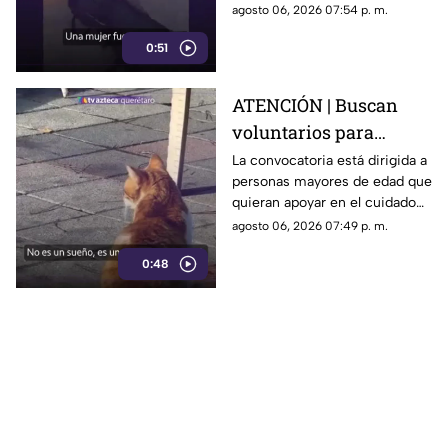
muestra de apoyo de
agosto 06, 2026 07:54 p. m.
repartidores hacia el
0:51
trabajador.
ATENCIÓN | Buscan
voluntarios para
cuidar gatos en una
La convocatoria está dirigida a
personas mayores de edad que
isla de Grecia
quieran apoyar en el cuidado
de gatos rescatados mientras
agosto 06, 2026 07:49 p. m.
viven temporalmente en una
0:48
isla griega.