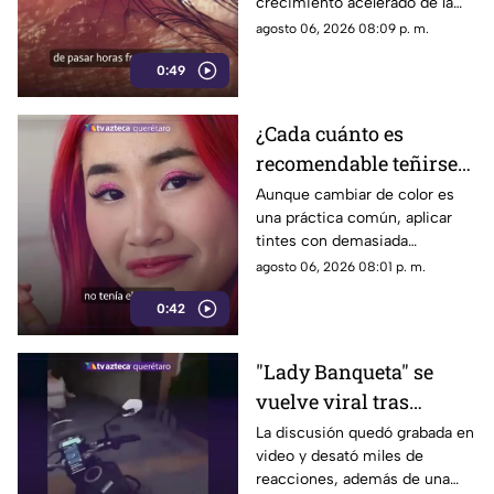
crecimiento acelerado de la
las causas
miopía y señalan que pasar
agosto 06, 2026 08:09 p. m.
menos tiempo al aire libre
0:49
también influye en su
desarrollo.
¿Cada cuánto es
recomendable teñirse
el cabello?
Aunque cambiar de color es
una práctica común, aplicar
Especialistas explican
tintes con demasiada
por qué hacerlo
frecuencia puede afectar la
agosto 06, 2026 08:01 p. m.
seguido puede dañarlo
salud del cabello y del cuero
0:42
cabelludo.
"Lady Banqueta" se
vuelve viral tras
confrontar a un
La discusión quedó grabada en
video y desató miles de
repartidor; así fue el
reacciones, además de una
momento