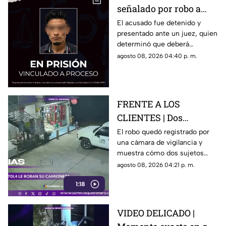
señalado por robo a
una casa en Santa Rosa
El acusado fue detenido y
presentado ante un juez, quien
Jáuregui
determinó que deberá
permanecer en prisión
agosto 08, 2026 04:40 p. m.
preventiva mientras avanza la
investigación.
FRENTE A LOS
CLIENTES | Dos
hombres enc4ñonan a
El robo quedó registrado por
una cámara de vigilancia y
conductor y se llevan
muestra cómo dos sujetos
su camioneta
obligaron a un conductor y a
agosto 08, 2026 04:21 p. m.
su acompañante a bajar del
1:18
vehículo.
VIDEO DELICADO |