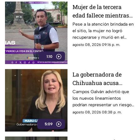
Mujer de la tercera
edad fallece mientras
caminaba por el Centro
Pese a la atención brindada en
el sitio, la mujer no logró
de Querétaro
recuperarse y murió en el
lugar.
agosto 08, 2026 09:16 p. m.
1:10
La gobernadora de
Chihuahua acusa
posible censura
Campos Galván advirtió que
los nuevos lineamientos
impulsada desde el
podrían representar un riesgo
Gobierno Federal
para la libertad de expresión
agosto 08, 2026 08:38 p. m.
5:09