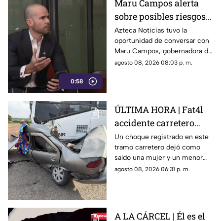
Maru Campos alerta
sobre posibles riesgos
para la libertad de
Azteca Noticias tuvo la
oportunidad de conversar con
expresión
Maru Campos, gobernadora de
Chihuahua, quien habló sobre
agosto 08, 2026 08:03 p. m.
los nuevos lineamientos que,
0:58
de acuerdo con su postura,
podrían representar un riesgo
para la libertad de expresión
ÚLTIMA HORA | Fat4l
accidente carretero
deja una mujer y un
Un choque registrado en este
tramo carretero dejó como
niño mu3rtos en San
saldo una mujer y un menor
Juan del Río
sin vida, además de una
agosto 08, 2026 06:31 p. m.
persona lesionada.
A LA CÁRCEL | Él es el