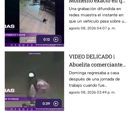
Momento exacto en que
camioneta atropella a
Una grabación difundida en
redes muestra el instante en
un perro y conductor
que un vehículo pasa sobre un
escapa
perro y continúa su camino sin
agosto 08, 2026 04:07 p. m.
detenerse.
0:12
VIDEO DELICADO |
Abuelita comerciante
es as3sin4da en Puebla
Dominga regresaba a casa
después de una jornada de
por 90 pesos
trabajo cuando fue
interceptada por un hombre
agosto 08, 2026 03:49 p. m.
que presuntamente le quitó el
0:39
dinero que llevaba.