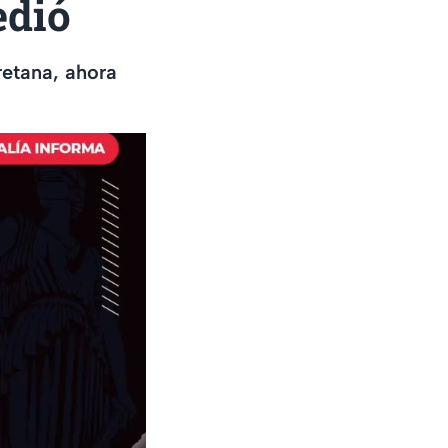
edió
retana, ahora