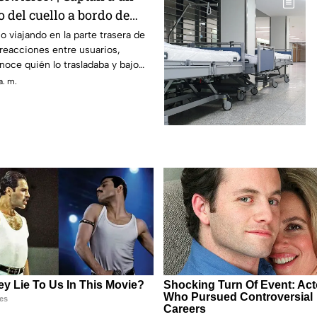
 del cuello a bordo de
a
o viajando en la parte trasera de
reacciones entre usuarios,
oce quién lo trasladaba y bajo
a. m.