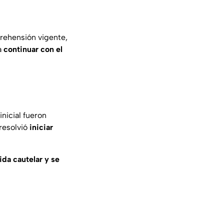
prehensión vigente,
a
continuar con el
nicial fueron
resolvió
iniciar
da cautelar y se