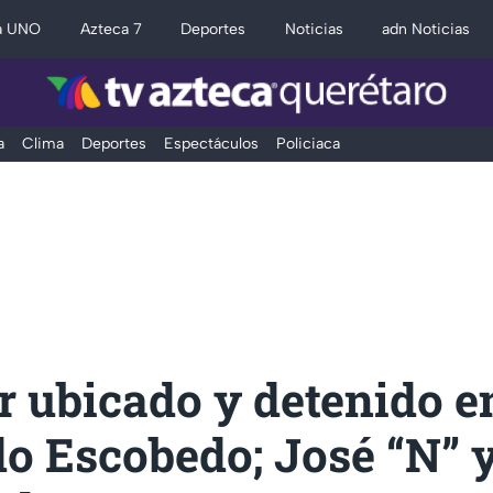
a UNO
Azteca 7
Deportes
Noticias
adn Noticias
a
Clima
Deportes
Espectáculos
Policiaca
r ubicado y detenido en
o Escobedo; José “N” y