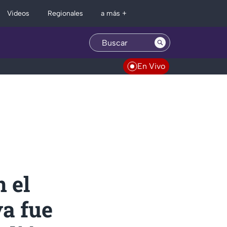
Regionales
Videos
a más +
En Vivo
 el
a fue