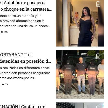
 Autobús de pasajeros
o choque en la carretera
ance entre un autobús y un
a provocó afectaciones en la
onductor de una de las unidades
 p. m.
ORTABAN? Tres
detenidas en posesión de
ia en El Marqués
s realizadas en diferentes zonas
minaron con personas aseguradas
erán analizadas por las
 p. m.
NACIÓN | Captan a un