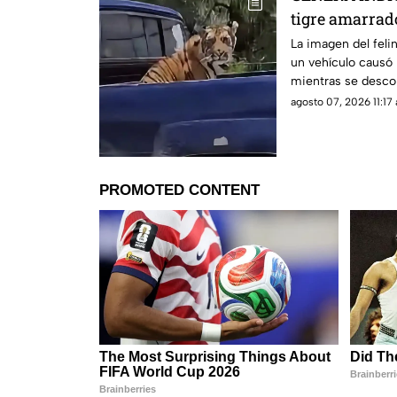
tigre amarrado
una camionet
La imagen del felin
un vehículo causó 
mientras se descon
qué condiciones.
agosto 07, 2026 11:17 