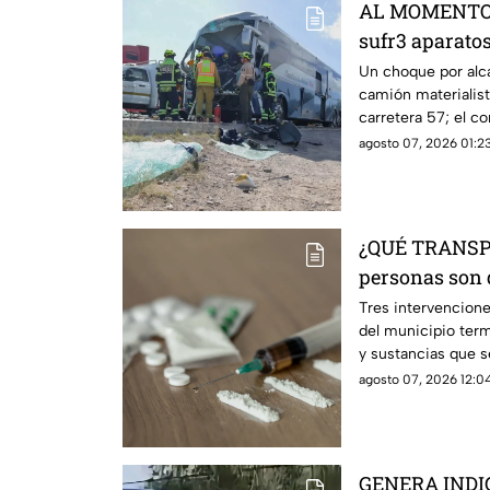
AL MOMENTO |
sufr3 aparatos
57
Un choque por alc
camión materialist
carretera 57; el c
quedó prensado.
agosto 07, 2026 01:23
¿QUÉ TRANSP
personas son 
estas sustanc
Tres intervencione
del municipio ter
y sustancias que s
autoridades.
agosto 07, 2026 12:04
GENERA INDIG