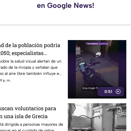
en Google News!
ad de la población podría
050; especialistas
 causas
obre la salud visual alertan de un
ado de la miopía y señalan que
 al aire libre también influye en
9 p. m.
0:51
scan voluntarios para
n una isla de Grecia
tá dirigida a personas mayores de
poyar en el cuidado de gatos