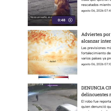
rescatados mientr
isla griega.
agosto 06, 2026 07:4
0:48
Advierten por 
alcanzar inte
Las previsiones m
fortalecimiento d
varios países ya p
posibles efectos.
agosto 06, 2026 07:10
DENUNCIA CIU
delincuentes 
automóvil y r
El robo fue reporta
quien denunció qu
Querétaro