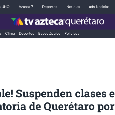
a UNO
Azteca 7
Deportes
Noticias
adn Noticias
a
Clima
Deportes
Espectáculos
Policiaca
ble! Suspenden clases 
toria de Querétaro por