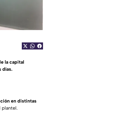
e la capital
 días.
ción en distintas
l plantel.