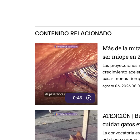
CONTENIDO RELACIONADO
Más de la mit
ser miope en 2
advierten las
Las proyecciones s
crecimiento aceler
pasar menos tiempo
su desarrollo.
agosto 06, 2026 08:0
0:49
ATENCIÓN | Bu
cuidar gatos e
La convocatoria es
edad que quieran a