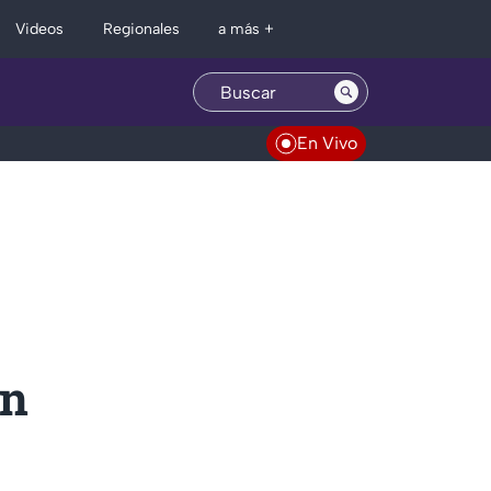
Regionales
Videos
a más +
En Vivo
en