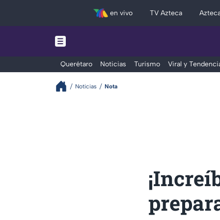
en vivo
TV Azteca
Aztec
Querétaro
Noticias
Turismo
Viral y Tendenci
Noticias
Nota
¡Increí
prepara