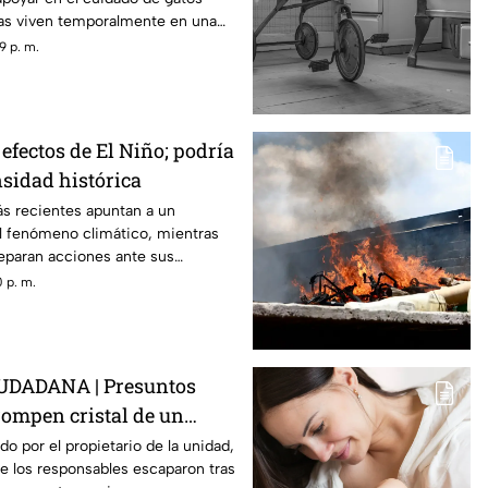
as viven temporalmente en una
9 p. m.
efectos de El Niño; podría
nsidad histórica
ás recientes apuntan a un
el fenómeno climático, mientras
reparan acciones ante sus
 p. m.
DADANA | Presuntos
rompen cristal de un
oban herramientas en
do por el propietario de la unidad,
e los responsables escaparon tras