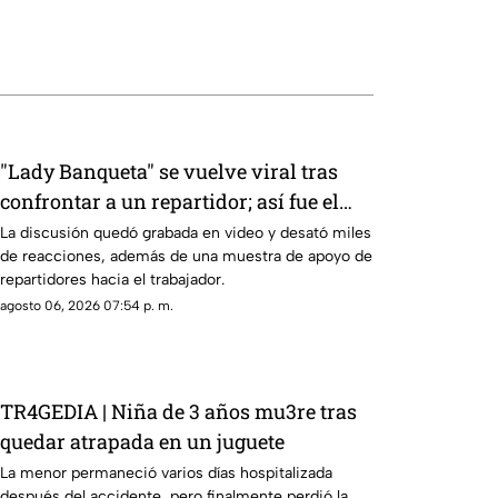
"Lady Banqueta" se vuelve viral tras
confrontar a un repartidor; así fue el
momento
La discusión quedó grabada en video y desató miles
de reacciones, además de una muestra de apoyo de
repartidores hacia el trabajador.
agosto 06, 2026 07:54 p. m.
TR4GEDIA | Niña de 3 años mu3re tras
quedar atrapada en un juguete
La menor permaneció varios días hospitalizada
después del accidente, pero finalmente perdió la