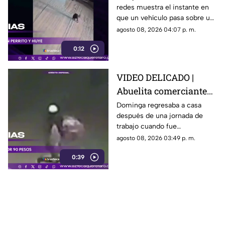
redes muestra el instante en
un perro y conductor
que un vehículo pasa sobre un
escapa
perro y continúa su camino sin
agosto 08, 2026 04:07 p. m.
detenerse.
0:12
VIDEO DELICADO |
Abuelita comerciante
es as3sin4da en Puebla
Dominga regresaba a casa
después de una jornada de
por 90 pesos
trabajo cuando fue
interceptada por un hombre
agosto 08, 2026 03:49 p. m.
que presuntamente le quitó el
0:39
dinero que llevaba.