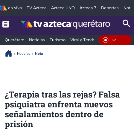
en vivo
TV Azteca
Azteca UNO
Azteca 7
Deportes
Notic
Querétaro
Noticias
Turismo
Viral y Tendencia
Clima
Depo
En Vivo
Noticias
Nota
¿Terapia tras las rejas? Falsa
psiquiatra enfrenta nuevos
señalamientos dentro de
prisión