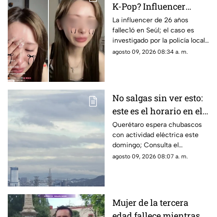
K-Pop? Influencer
japonesa pierde la v1da
La influencer de 26 años
fallec1ó en Seúl; el caso es
tras transmisión en
investigado por la policía local
vivo
tras días de ciberacos0 masivo
agosto 09, 2026 08:34 a. m.
No salgas sin ver esto:
este es el horario en el
que se esperan lluvias
Querétaro espera chubascos
con actividad eléctrica este
este domingo en
domingo; Consulta el
Querétaro
pronóstico por municipios y
agosto 09, 2026 08:07 a. m.
conoce a qué hora debes sacar
el paraguas
Mujer de la tercera
edad fallece mientras