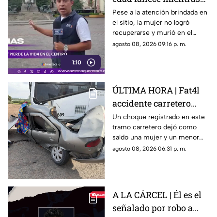
caminaba por el Centro
Pese a la atención brindada en
el sitio, la mujer no logró
de Querétaro
recuperarse y murió en el
lugar.
agosto 08, 2026 09:16 p. m.
1:10
ÚLTIMA HORA | Fat4l
accidente carretero
deja una mujer y un
Un choque registrado en este
tramo carretero dejó como
niño mu3rtos en San
saldo una mujer y un menor
Juan del Río
sin vida, además de una
agosto 08, 2026 06:31 p. m.
persona lesionada.
A LA CÁRCEL | Él es el
señalado por robo a