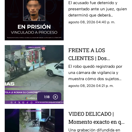
una casa en Santa Rosa
El acusado fue detenido y
presentado ante un juez, quien
Jáuregui
determinó que deberá
permanecer en prisión
agosto 08, 2026 04:40 p. m.
preventiva mientras avanza la
investigación.
FRENTE A LOS
CLIENTES | Dos
hombres enc4ñonan a
El robo quedó registrado por
una cámara de vigilancia y
conductor y se llevan
muestra cómo dos sujetos
su camioneta
obligaron a un conductor y a
agosto 08, 2026 04:21 p. m.
su acompañante a bajar del
1:18
vehículo.
VIDEO DELICADO |
Momento exacto en que
camioneta atropella a
Una grabación difundida en