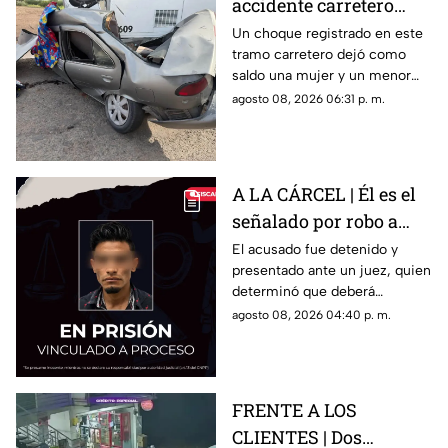
accidente carretero
deja una mujer y un
Un choque registrado en este
tramo carretero dejó como
niño mu3rtos en San
saldo una mujer y un menor
Juan del Río
sin vida, además de una
agosto 08, 2026 06:31 p. m.
persona lesionada.
A LA CÁRCEL | Él es el
señalado por robo a
una casa en Santa Rosa
El acusado fue detenido y
presentado ante un juez, quien
Jáuregui
determinó que deberá
permanecer en prisión
agosto 08, 2026 04:40 p. m.
preventiva mientras avanza la
investigación.
FRENTE A LOS
CLIENTES | Dos