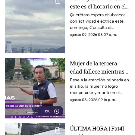
este es el horario en el
que se esperan lluvias
Querétaro espera chubascos
con actividad eléctrica este
este domingo en
domingo; Consulta el
Querétaro
pronóstico por municipios y
agosto 09, 2026 08:07 a. m.
conoce a qué hora debes sacar
el paraguas
Mujer de la tercera
edad fallece mientras
caminaba por el Centro
Pese a la atención brindada en
el sitio, la mujer no logró
de Querétaro
recuperarse y murió en el
lugar.
agosto 08, 2026 09:16 p. m.
1:10
ÚLTIMA HORA | Fat4l