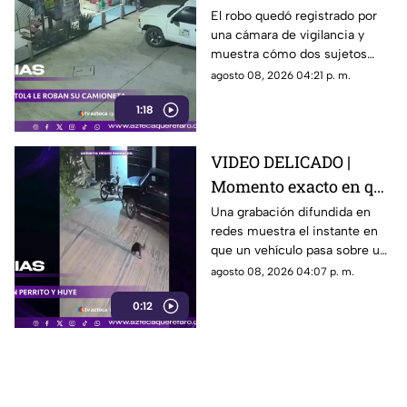
hombres enc4ñonan a
El robo quedó registrado por
una cámara de vigilancia y
conductor y se llevan
muestra cómo dos sujetos
su camioneta
obligaron a un conductor y a
agosto 08, 2026 04:21 p. m.
su acompañante a bajar del
1:18
vehículo.
VIDEO DELICADO |
Momento exacto en que
camioneta atropella a
Una grabación difundida en
redes muestra el instante en
un perro y conductor
que un vehículo pasa sobre un
escapa
perro y continúa su camino sin
agosto 08, 2026 04:07 p. m.
detenerse.
0:12