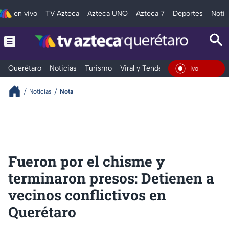
en vivo
TV Azteca
Azteca UNO
Azteca 7
Deportes
Notic
Querétaro
Noticias
Turismo
Viral y Tendencia
Clima
Depo
En Vivo
Noticias
Nota
Fueron por el chisme y
terminaron presos: Detienen a
vecinos conflictivos en
Querétaro