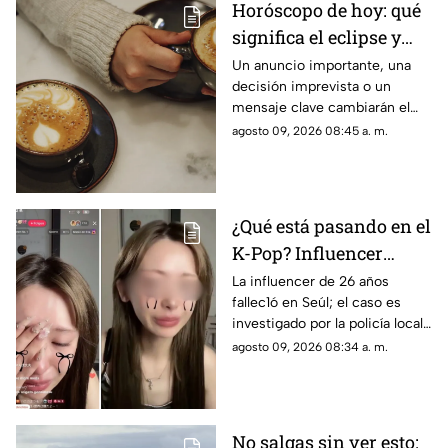
Horóscopo de hoy: qué
significa el eclipse y
cómo afectará a tu
Un anuncio importante, una
decisión imprevista o un
signo zodiacal paso a
mensaje clave cambiarán el
paso
rumbo de los próximos días;
agosto 09, 2026 08:45 a. m.
aquí el horóscopo de este
domingo
¿Qué está pasando en el
K-Pop? Influencer
japonesa pierde la v1da
La influencer de 26 años
fallec1ó en Seúl; el caso es
tras transmisión en
investigado por la policía local
vivo
tras días de ciberacos0 masivo
agosto 09, 2026 08:34 a. m.
No salgas sin ver esto: