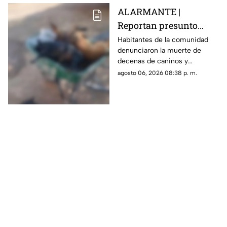
ALARMANTE |
Reportan presunto
env3nen4miento de al
Habitantes de la comunidad
denunciaron la muerte de
menos 23 perros en
decenas de caninos y
esta zona de Querétaro:
solicitaron que se esclarezcan
agosto 06, 2026 08:38 p. m.
IMAGENES SENSIBLES
los hechos para identificar a
los posibles responsables.