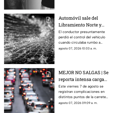
academia militarizada.
Automóvil sale del
Libramiento Norte y
termina contra un
El conductor presuntamente
perdió el control del vehículo
puesto de fresas
cuando circulaba rumbo a
Salamanca y terminó dentro de
agosto 07, 2026 10:03 a. m.
un negocio que se encontraba
abierto.
MEJOR NO SALGAS | Se
reporta intensa carga
vehicular HOY en la
Este viernes 7 de agosto se
registran complicaciones en
autopista México
distintos puntos de la carretera
Querétaro
57; toma precauciones y
agosto 07, 2026 09:09 a. m.
anticipa tu salida.