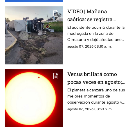
VIDEO | Mañana
caótica: se registra
volcadura de tráiler en
El accidente ocurrió durante la
madrugada en la zona del
la carretera 57 rumbo a
Cimatario y dejó afectaciones
Celaya
en el sitio, aunque no se
agosto 07, 2026 08:10 a. m.
reportaron personas
lesionadas.
Venus brillará como
pocas veces en agosto;
a esta hora podrás
El planeta alcanzará uno de sus
mejores momentos de
verlo durante este mes
observación durante agosto y
podrá distinguirse sin
agosto 06, 2026 08:53 p. m.
necesidad de telescopio.