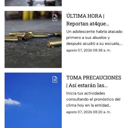
ÚLTIMA HORA |
Reportan at4que
arm4do en secundaria;
Un adolescente habría atacado
primero a sus abuelos y
reportan mu3rtos y
después acudió a su escuela,
decenas de heridos
donde abrió fuego contra
agosto 07, 2026 08:38 a. m.
(+VIDEO DELICADO)
profesores y trabajadores.
TOMA PRECAUCIONES
| Así estarán las
condiciones del clima
Inicia tus actividades
consultando el pronóstico del
HOY en Querétaro
clima hoy en la entidad
queretana y sus municipios.
agosto 07, 2026 08:20 a. m.