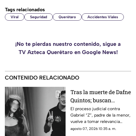
Tags relacionados
Viral
Seguridad
Querétaro
Accidentes Viales
¡No te pierdas nuestro contenido, sigue a
TV Azteca Querétaro en Google News!
CONTENIDO RELACIONADO
Tras la muerte de Dafne
Quintos; buscan
justicia por presunto
El proceso judicial contra
Gabriel “Z”, padre de la menor,
4buso a su integridad
vuelve a tomar relevancia
íntima
semanas después de la muerte
agosto 07, 2026 10:35 a. m.
de Dafne al interior de una