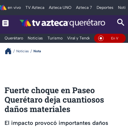
en vivo
TV Azteca
Azteca UNO
Azteca 7
Deportes
Notic
Querétaro
Noticias
Turismo
Viral y Tendencia
Clima
Depo
En Vivo
Noticias
Nota
Fuerte choque en Paseo
Querétaro deja cuantiosos
daños materiales
El impacto provocó importantes daños