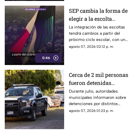
tomar decisiones.
SEP cambia la forma de
elegir a la escolta
escolar para el ciclo
La integración de las escoltas
tendrá cambios a partir del
2026-2027
próximo ciclo escolar, con un
modelo que busca ampliar la
agosto 07, 2026 02:12 p. m.
participación de estudiantes.
0:46
Cerca de 2 mil personas
fueron detenidas
durante Julio en
Durante julio, autoridades
municipales informaron sobre
Querétaro; estos fueron
detenciones por distintos
los principales motivos
delitos y faltas administrativas.
agosto 07, 2026 01:23 p. m.