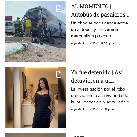
AL MOMENTO |
Autobús de pasajeros
sufr3 aparatoso choque
Un choque por alcance entre
un autobús y un camión
en la carretera 57
materialista provocó
afectaciones en la carretera
agosto 07, 2026 01:23 p. m.
57; el conductor de una de las
unidades quedó prensado.
Ya fue detenido | Así
detuvieron a un
presunto responsable
La investigación por el robo
con violencia a la vivienda de
del robo a la casa de
la influencer en Nuevo León ya
Karely Ruiz
tiene a un primer detenido.
agosto 07, 2026 12:31 p. m.