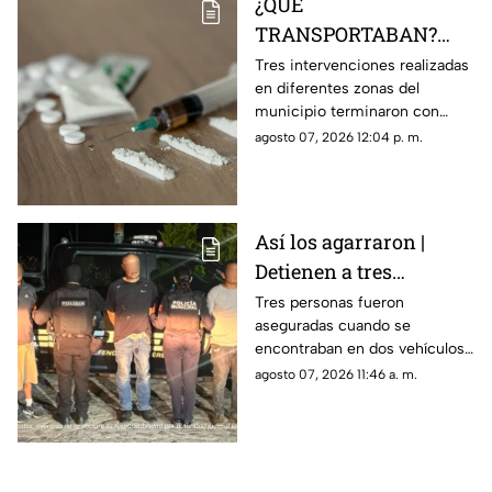
¿QUÉ
TRANSPORTABAN?
Tres personas son
Tres intervenciones realizadas
en diferentes zonas del
detenidas en posesión
municipio terminaron con
de estas sustancia en El
personas aseguradas y
agosto 07, 2026 12:04 p. m.
Marqués
sustancias que serán
analizadas por las autoridades.
Así los agarraron |
Detienen a tres
personas en Huimilpan
Tres personas fueron
aseguradas cuando se
tras localizar presuntas
encontraban en dos vehículos;
sustancias ilegales
durante la intervención fueron
agosto 07, 2026 11:46 a. m.
encontradas diversas
sustancias.