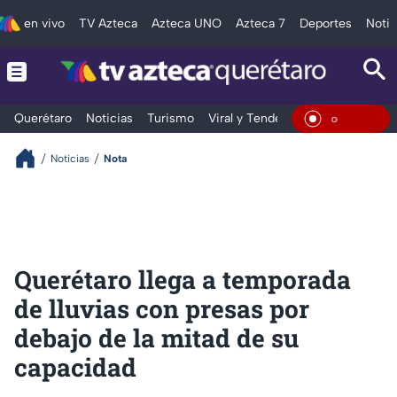
en vivo
TV Azteca
Azteca UNO
Azteca 7
Deportes
Notic
Querétaro
Noticias
Turismo
Viral y Tendencia
Clima
Depo
En Vivo
Noticias
Nota
Querétaro llega a temporada
de lluvias con presas por
debajo de la mitad de su
capacidad