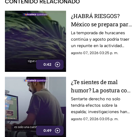
CONTENIDO RELACIONADO
¿HABRÁ RIESGOS?
México se prepara para
otro posible ciclón
La temporada de huracanes
continúa y agosto podría traer
tropical; esta sería la
un repunte en la actividad
fecha
tropical; estos son los
agosto 07, 2026 03:25 p. m.
nombres que siguen en las
0:42
listas oficiales.
¿Te sientes de mal
humor? La postura con
la que pasas el día
Sentarte derecho no solo
tendría efectos sobre la
podría influir
espalda; investigaciones han
encontrado una posible
agosto 07, 2026 03:05 p. m.
relación entre la postura, las
0:49
emociones y la manera de