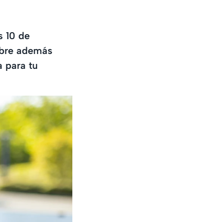
s 10 de
ubre además
a para tu