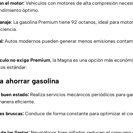
on el motor:
Vehículos con motores de alta compresión necesi
ndimiento óptimo.
tanaje
: La gasolina Premium tiene 92 octanos, ideal para moto
ciencia.
l:
Autos modernos pueden generar menos emisiones contam
hículo no exige Premium
, la Magna es una opción más económ
tos estándar.
a ahorrar gasolina
n buen estado:
Realiza servicios mecánicos periódicos para gar
anera eficiente.
es bruscas:
Conduce de forma constante para optimizar el c
de las llantas:
Neumáticos bien inflados reducen el consumo d