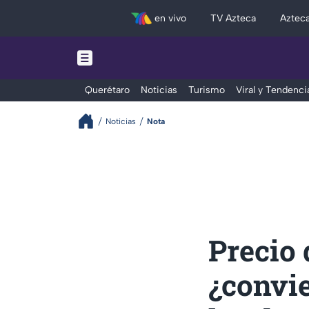
en vivo
TV Azteca
Aztec
Querétaro
Noticias
Turismo
Viral y Tendenci
Noticias
Nota
Precio 
¿convi