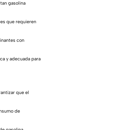
tan gasolina
res que requieren
inantes con
ica y adecuada para
antizar que el
onsumo de
e gasolina.