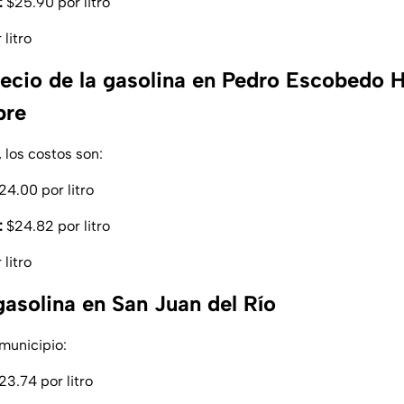
:
$25.90 por litro
litro
precio de la gasolina en Pedro Escobedo
bre
los costos son:
4.00 por litro
:
$24.82 por litro
litro
gasolina en San Juan del Río
municipio:
3.74 por litro