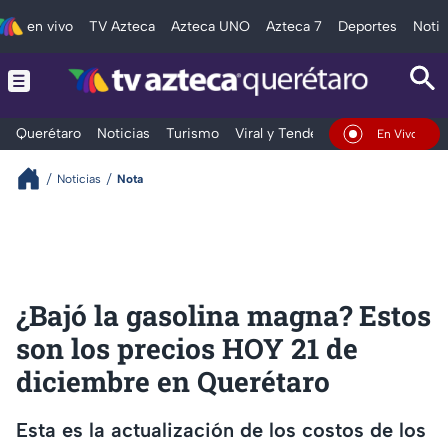
en vivo
TV Azteca
Azteca UNO
Azteca 7
Deportes
Notic
Querétaro
Noticias
Turismo
Viral y Tendencia
Clima
Depo
En Vivo
Noticias
Nota
¿Bajó la gasolina magna? Estos
son los precios HOY 21 de
diciembre en Querétaro
Esta es la actualización de los costos de los