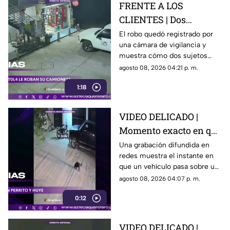
FRENTE A LOS
CLIENTES | Dos
hombres enc4ñonan a
El robo quedó registrado por
una cámara de vigilancia y
conductor y se llevan
muestra cómo dos sujetos
su camioneta
obligaron a un conductor y a
agosto 08, 2026 04:21 p. m.
su acompañante a bajar del
1:18
vehículo.
VIDEO DELICADO |
Momento exacto en que
camioneta atropella a
Una grabación difundida en
redes muestra el instante en
un perro y conductor
que un vehículo pasa sobre un
escapa
perro y continúa su camino sin
agosto 08, 2026 04:07 p. m.
detenerse.
0:12
VIDEO DELICADO |