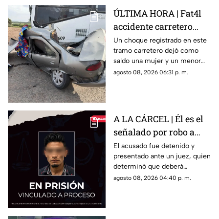
ÚLTIMA HORA | Fat4l
accidente carretero
deja una mujer y un
Un choque registrado en este
tramo carretero dejó como
niño mu3rtos en San
saldo una mujer y un menor
Juan del Río
sin vida, además de una
agosto 08, 2026 06:31 p. m.
persona lesionada.
A LA CÁRCEL | Él es el
señalado por robo a
una casa en Santa Rosa
El acusado fue detenido y
presentado ante un juez, quien
Jáuregui
determinó que deberá
permanecer en prisión
agosto 08, 2026 04:40 p. m.
preventiva mientras avanza la
investigación.