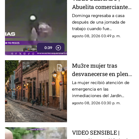
Abuelita comerciante
es as3sin4da en Puebla
Dominga regresaba a casa
después de una jornada de
por 90 pesos
trabajo cuando fue
interceptada por un hombre
agosto 08, 2026 03:49 p. m.
que presuntamente le quitó el
0:39
dinero que llevaba.
Mu3re mujer tras
desvanecerse en plena
vía pública en el Centro
La mujer recibió atención de
emergencia en las
Histórico de Querétaro
inmediaciones del Jardín
Corregidora, pero los
agosto 08, 2026 03:30 p. m.
paramédicos confirmaron que
ya no contaba con signos
vitales.
VIDEO SENSIBLE |