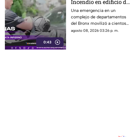
Incendio en edificio de
Nueva York deja un
Una emergencia en un
complejo de departamentos
mu3rto y 14 heridos
del Bronx movilizó a cientos
de bomberos y dejó víctimas
agosto 08, 2026 03:26 p. m.
entre residentes y personal de
0:43
emergencia.