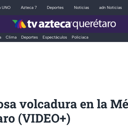
a UNO
Azteca 7
Deportes
Noticias
adn Noticias
a
Clima
Deportes
Espectáculos
Policiaca
osa volcadura en la Mé
aro (VIDEO+)