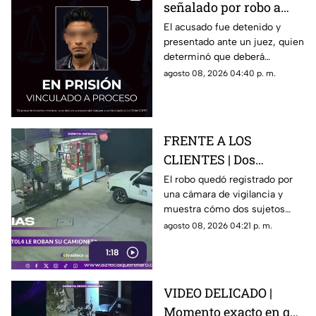
señalado por robo a
una casa en Santa Rosa
El acusado fue detenido y
presentado ante un juez, quien
Jáuregui
determinó que deberá
permanecer en prisión
agosto 08, 2026 04:40 p. m.
preventiva mientras avanza la
investigación.
FRENTE A LOS
CLIENTES | Dos
hombres enc4ñonan a
El robo quedó registrado por
una cámara de vigilancia y
conductor y se llevan
muestra cómo dos sujetos
su camioneta
obligaron a un conductor y a
agosto 08, 2026 04:21 p. m.
su acompañante a bajar del
1:18
vehículo.
VIDEO DELICADO |
Momento exacto en que