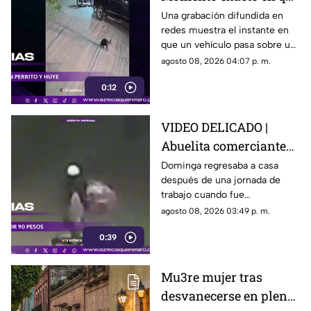
camioneta atropella a
Una grabación difundida en
redes muestra el instante en
un perro y conductor
que un vehículo pasa sobre un
escapa
perro y continúa su camino sin
agosto 08, 2026 04:07 p. m.
detenerse.
0:12
VIDEO DELICADO |
Abuelita comerciante
es as3sin4da en Puebla
Dominga regresaba a casa
después de una jornada de
por 90 pesos
trabajo cuando fue
interceptada por un hombre
agosto 08, 2026 03:49 p. m.
que presuntamente le quitó el
0:39
dinero que llevaba.
Mu3re mujer tras
desvanecerse en plena