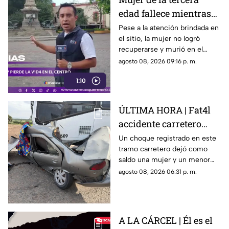
edad fallece mientras
caminaba por el Centro
Pese a la atención brindada en
el sitio, la mujer no logró
de Querétaro
recuperarse y murió en el
lugar.
agosto 08, 2026 09:16 p. m.
1:10
ÚLTIMA HORA | Fat4l
accidente carretero
deja una mujer y un
Un choque registrado en este
tramo carretero dejó como
niño mu3rtos en San
saldo una mujer y un menor
Juan del Río
sin vida, además de una
agosto 08, 2026 06:31 p. m.
persona lesionada.
A LA CÁRCEL | Él es el