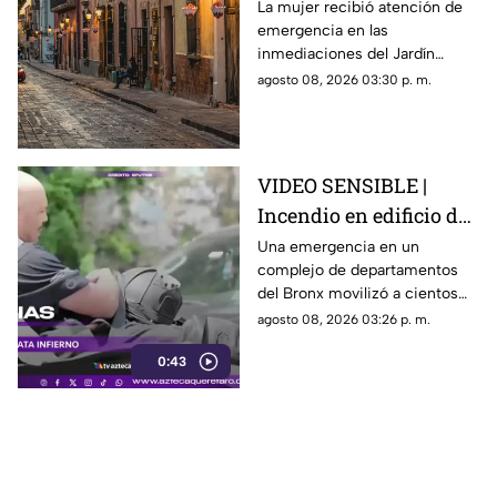
vía pública en el Centro
La mujer recibió atención de
emergencia en las
Histórico de Querétaro
inmediaciones del Jardín
Corregidora, pero los
agosto 08, 2026 03:30 p. m.
paramédicos confirmaron que
ya no contaba con signos
vitales.
VIDEO SENSIBLE |
Incendio en edificio de
Nueva York deja un
Una emergencia en un
complejo de departamentos
mu3rto y 14 heridos
del Bronx movilizó a cientos
de bomberos y dejó víctimas
agosto 08, 2026 03:26 p. m.
entre residentes y personal de
0:43
emergencia.