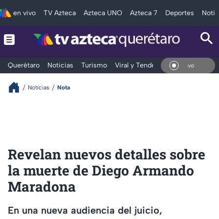
en vivo
TV Azteca
Azteca UNO
Azteca 7
Deportes
Notic
Querétaro
Noticias
Turismo
Viral y Tendencia
Clima
Depo
En V
Noticias
Nota
Revelan nuevos detalles sobre
la muerte de Diego Armando
Maradona
En una nueva audiencia del juicio,