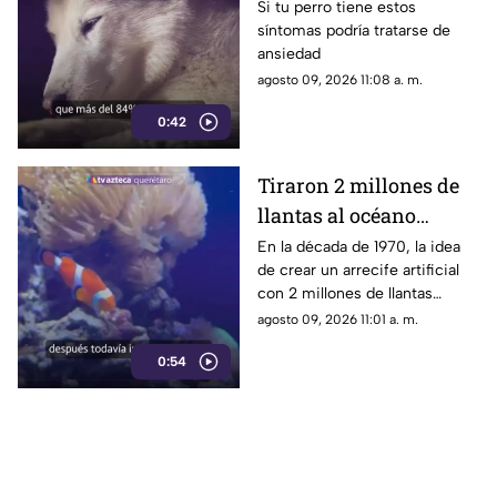
señal que la mayoría de
Si tu perro tiene estos
síntomas podría tratarse de
los dueños pasa por
ansiedad
alto
agosto 09, 2026 11:08 a. m.
0:42
Tiraron 2 millones de
llantas al océano
pensando que
En la década de 1970, la idea
de crear un arrecife artificial
ayudarían a la vida
con 2 millones de llantas
marina; hoy luchan por
parecía la solución perfecta
agosto 09, 2026 11:01 a. m.
sacarlas
para la vida marina; medio
0:54
siglo después, buzos siguen
sacándolos del fondo del mar