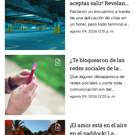
aceptas salir! Revelan
nuevo modus operandi
Pactaron un encuentro a través
de una aplicación de citas en
de rob0 tras conocerse
un hotel, pero todo terminó en
de una aplicación de
un rob0 agravado
agosto 09, 2026 12:51 p. m.
citas
¿Te bloquearon de las
redes sociales de la
nada? La razón
Que alguien desaparezca de
redes sociales y corte toda
psicológica por la que
comunicación sin dar
algunas personas
explicaciones genera ansiedad
agosto 09, 2026 12:20 p. m.
eligen el contacto cero
e incertidumbre; esto es lo
repentino
que dice la psicología
¡El amor está en el aire
en el paddock! La