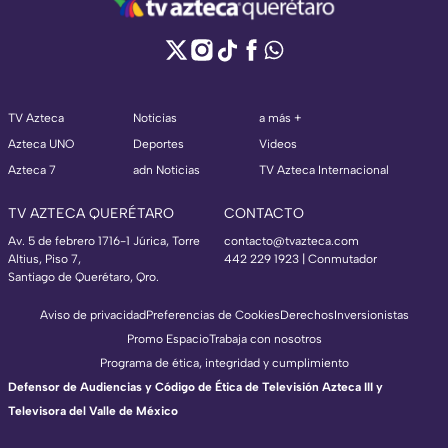
TV Azteca
Noticias
a más +
Azteca UNO
Deportes
Videos
Azteca 7
adn Noticias
TV Azteca Internacional
TV AZTECA QUERÉTARO
CONTACTO
Av. 5 de febrero 1716-1 Júrica, Torre
contacto@tvazteca.com
Altius, Piso 7,
442 229 1923 | Conmutador
Santiago de Querétaro, Qro.
Aviso de privacidad
Preferencias de Cookies
Derechos
Inversionistas
Promo Espacio
Trabaja con nosotros
Programa de ética, integridad y cumplimiento
Defensor de Audiencias y Código de Ética de Televisión Azteca III y
Televisora del Valle de México