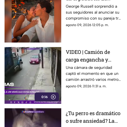
romántica propuesta
George Russell sorprendió a
sus seguidores al anunciar su
de matrimonio de
compromiso con su pareja tras
George Russell a
más de cinco años juntos
agosto 09, 2026 12:05 p. m.
Carmen Montero
VIDEO | Camión de
carga engancha y
destruye vehículo
Una cámara de seguridad
captó el momento en que un
estacionado
camión arrastró varios metros
a un vehículo estacionado
agosto 09, 2026 11:31 a. m.
0:16
¿Tu perro es dramático
o sufre ansiedad? La