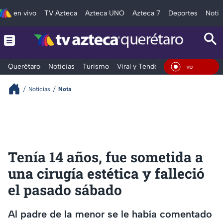
en vivo
TV Azteca
Azteca UNO
Azteca 7
Deportes
Notic
Querétaro
Noticias
Turismo
Viral y Tendencia
Clima
Depo
En Vi
Noticias
Nota
Tenía 14 años, fue sometida a
una cirugía estética y falleció
el pasado sábado
Al padre de la menor se le había comentado