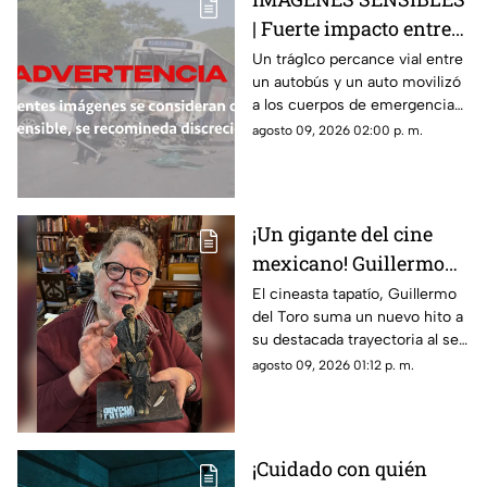
| Fuerte impacto entre
autobús y vehículo deja
Un trág1co percance vial entre
un autobús y un auto movilizó
saldo fatal y nueve
a los cuerpos de emergencia
heridos
en Morelos
agosto 09, 2026 02:00 p. m.
¡Un gigante del cine
mexicano! Guillermo
del Toro recibe el
El cineasta tapatío, Guillermo
del Toro suma un nuevo hito a
Doctorado Honoris
su destacada trayectoria al ser
Causa en Bellas Artes
reconocido en Los Ángeles por
agosto 09, 2026 01:12 p. m.
sus contribuciones al arte
cinematográfico
¡Cuidado con quién