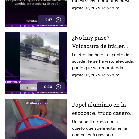
muestra los momentos previos
m0rir
al atropellamiento ocurrido en
agosto 07, 2026 06:59 p. m.
la colonia Victoria.
0:17
¿No hay paso?
Volcadura de tráiler
colapsa este punto de la
La circulación en el punto del
accidente se ha visto afectada,
carretera 57
por lo que se recomienda
considerar tiempos de
agosto 07, 2026 06:55 p. m.
traslado.
0:20
Papel aluminio en la
escoba: el truco casero
que se volvió viral
Un sencillo truco con un
objeto que suele estar en la
cocina está ganando