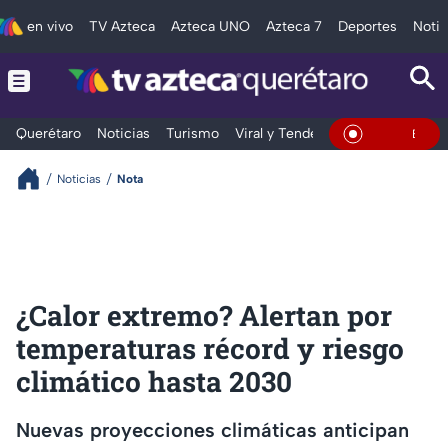
en vivo
TV Azteca
Azteca UNO
Azteca 7
Deportes
Notic
Querétaro
Noticias
Turismo
Viral y Tendencia
Clima
Depo
En Vivo
Noticias
Nota
¿Calor extremo? Alertan por
temperaturas récord y riesgo
climático hasta 2030
Nuevas proyecciones climáticas anticipan