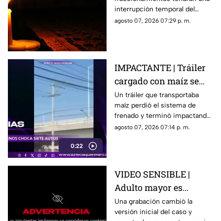
en Querétaro; estás
interrupción temporal del
serán las zonas
servicio eléctrico durante
agosto 07, 2026 07:29 p. m.
afectadas
ocho horas este sábado 8 de
agosto.
IMPACTANTE | Tráiler
cargado con maíz se
queda sin frenos y
Un tráiler que transportaba
maíz perdió el sistema de
embiste a siete
frenado y terminó impactando
vehículos
a siete vehículos que
agosto 07, 2026 07:14 p. m.
permanecían detenidos ante
0:22
un semáforo.
VIDEO SENSIBLE |
Adulto mayor es
atropell4do por tráiler;
Una grabación cambió la
versión inicial del caso y
fue empujado antes de