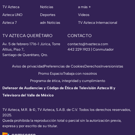
TV Azteca
Noticias
a más +
Azteca UNO
Deportes
Videos
Azteca 7
adn Noticias
TV Azteca Internacional
TV AZTECA QUERÉTARO
CONTACTO
Av. 5 de febrero 1716-1 Júrica, Torre
contacto@tvazteca.com
Altius, Piso 7,
442 229 1923 | Conmutador
Santiago de Querétaro, Qro.
Aviso de privacidad
Preferencias de Cookies
Derechos
Inversionistas
Promo Espacio
Trabaja con nosotros
Programa de ética, integridad y cumplimiento
Defensor de Audiencias y Código de Ética de Televisión Azteca III y
Televisora del Valle de México
TV Azteca, M.R. & ©, TV Azteca, S.A.B. de C.V. Todos los derechos reservados,
2025.
Queda prohibida la reproducción total o parcial sin la autorización previa,
expresa y por escrito de su titular.