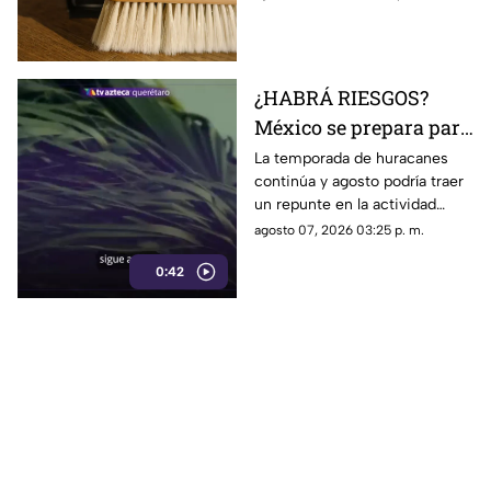
espacio queda fuera de la
rutina de limpieza
¿HABRÁ RIESGOS?
México se prepara para
otro posible ciclón
La temporada de huracanes
continúa y agosto podría traer
tropical; esta sería la
un repunte en la actividad
fecha
tropical; estos son los
agosto 07, 2026 03:25 p. m.
nombres que siguen en las
0:42
listas oficiales.