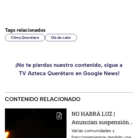
Tags relacionados
Clima Querétaro
Ola de calor
¡No te pierdas nuestro contenido, sigue a
TV Azteca Querétaro en Google News!
CONTENIDO RELACIONADO
NO HABRÁ LUZ |
Anuncian suspensión
del suministro eléctrico
Varias comunidades y
fraccionamientos tendrán una