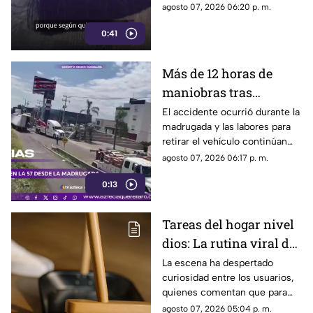
popularidad entre quienes
agosto 07, 2026 06:20 p. m.
buscan facilitar las labores de
0:41
limpieza en casa.
Más de 12 horas de
maniobras tras
volcadura de unidad
El accidente ocurrió durante la
madrugada y las labores para
pesada en la carretera
retirar el vehículo continúan
57
desde hace más de 12 horas en
agosto 07, 2026 06:17 p. m.
este tramo de la carretera 57.
0:13
Tareas del hogar nivel
dios: La rutina viral de
esta mamá para la
La escena ha despertado
curiosidad entre los usuarios,
limpieza el techo
quienes comentan que para
algunas personas ningún
agosto 07, 2026 05:04 p. m.