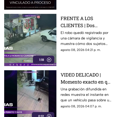
investigación.
FRENTE A LOS
CLIENTES | Dos
hombres enc4ñonan a
El robo quedó registrado por
una cámara de vigilancia y
conductor y se llevan
muestra cómo dos sujetos
su camioneta
obligaron a un conductor y a
agosto 08, 2026 04:21 p. m.
su acompañante a bajar del
1:18
vehículo.
VIDEO DELICADO |
Momento exacto en que
camioneta atropella a
Una grabación difundida en
redes muestra el instante en
un perro y conductor
que un vehículo pasa sobre un
escapa
perro y continúa su camino sin
agosto 08, 2026 04:07 p. m.
detenerse.
0:12