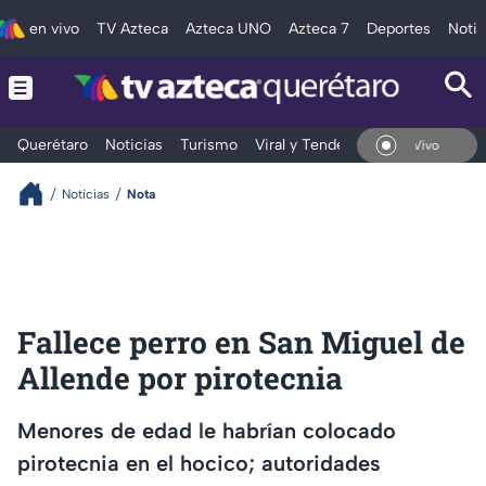
en vivo
TV Azteca
Azteca UNO
Azteca 7
Deportes
Notic
Querétaro
Noticias
Turismo
Viral y Tendencia
Clima
Depo
En Vivo
Noticias
Nota
Fallece perro en San Miguel de
Allende por pirotecnia
Menores de edad le habrían colocado
pirotecnia en el hocico; autoridades