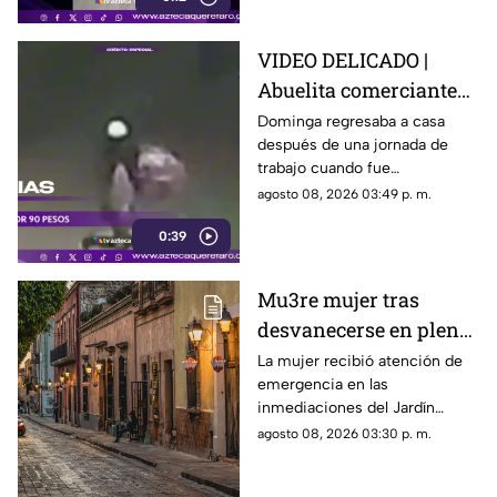
VIDEO DELICADO |
Abuelita comerciante
es as3sin4da en Puebla
Dominga regresaba a casa
después de una jornada de
por 90 pesos
trabajo cuando fue
interceptada por un hombre
agosto 08, 2026 03:49 p. m.
que presuntamente le quitó el
0:39
dinero que llevaba.
Mu3re mujer tras
desvanecerse en plena
vía pública en el Centro
La mujer recibió atención de
emergencia en las
Histórico de Querétaro
inmediaciones del Jardín
Corregidora, pero los
agosto 08, 2026 03:30 p. m.
paramédicos confirmaron que
ya no contaba con signos