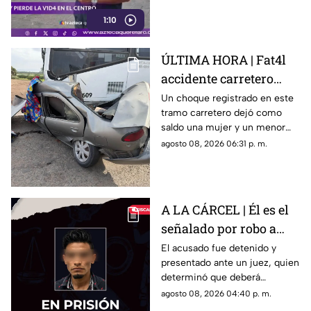
1:10
ÚLTIMA HORA | Fat4l
accidente carretero
deja una mujer y un
Un choque registrado en este
tramo carretero dejó como
niño mu3rtos en San
saldo una mujer y un menor
Juan del Río
sin vida, además de una
agosto 08, 2026 06:31 p. m.
persona lesionada.
A LA CÁRCEL | Él es el
señalado por robo a
una casa en Santa Rosa
El acusado fue detenido y
presentado ante un juez, quien
Jáuregui
determinó que deberá
permanecer en prisión
agosto 08, 2026 04:40 p. m.
preventiva mientras avanza la