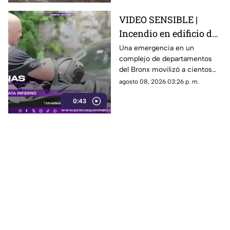
vitales.
VIDEO SENSIBLE |
Incendio en edificio de
Nueva York deja un
Una emergencia en un
complejo de departamentos
mu3rto y 14 heridos
del Bronx movilizó a cientos
de bomberos y dejó víctimas
agosto 08, 2026 03:26 p. m.
entre residentes y personal de
0:43
emergencia.