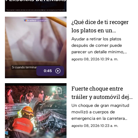
¿Qué dice de ti recoger
los platos en un
restaurante? Este
Ayudar a retirar los platos
después de comer puede
pequeño gesto podría
parecer un detalle mínimo,
revelar algunos rasgos
pero este comportamiento
agosto 08, 2026 10:39 a. m.
de tu personalidad
está relacionado con distintas
0:45
formas de interacción social.
Fuerte choque entre
tráiler y automóvil deja
un auto destrozado y
Un choque de gran magnitud
movilizó a cuerpos de
víctimas m0rt4les en la
emergencia en la carretera
Irapuato Salamanca
Irapuato-Salamanca, donde
agosto 08, 2026 10:23 a. m.
presuntamente una persona
murió.