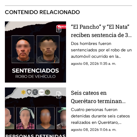
CONTENIDO RELACIONADO
“El Pancho” y “El Nata”
reciben sentencia de 3
años por robar un
Dos hombres fueron
sentenciados por el robo de un
vehículo en la colonia
automóvil ocurrido en la
Fundadores III
colonia Fundadores III; ambos
agosto 08, 2026 11:35 a. m.
deberán cumplir tres años de
prisión y pagar una multa.
Seis cateos en
Querétaro terminan
con cuatro detenidos y
Cuatro personas fueron
detenidas durante seis cateos
el aseguramiento de
realizados en Querétaro,
presuntas dr0gas
donde también se localizaron
agosto 08, 2026 11:06 a. m.
presuntos narcóticos.