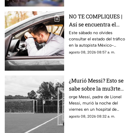
NO TE COMPLIQUES |
Así se encuentra el
tráfico HOY en la
Este sábado no olvides
consultar el estado del tráfico
autopista México
en la autopista México-
Querétaro
Querétaro.
agosto 08, 2026 08:57 a. m.
¿Murió Messi? Esto se
sabe sobre la mu3rte
del argentino
orge Messi, padre de Lionel
Messi, murió la noche del
viernes en un hospital de
Rosario, Argentina.
agosto 08, 2026 08:32 a. m.