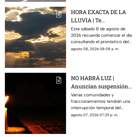
HORA EXACTA DE LA
LLUVIA | Te
compartimos el
Este sábado 8 de agosto de
2026 recuerda comenzar el día
pronóstico del clima
consultando el pronóstico del
HOY en Querétaro
clima en Querétaro.
agosto 08, 2026 08:08 a. m.
NO HABRÁ LUZ |
Anuncian suspensión
del suministro eléctrico
Varias comunidades y
fraccionamientos tendrán una
en Querétaro; estás
interrupción temporal del
serán las zonas
servicio eléctrico durante
agosto 07, 2026 07:29 p. m.
afectadas
ocho horas este sábado 8 de
agosto.