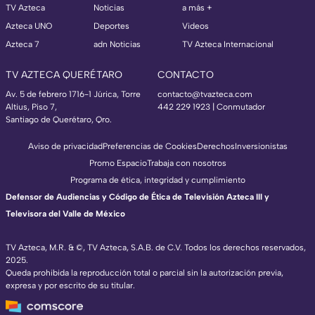
TV Azteca
Noticias
a más +
Azteca UNO
Deportes
Videos
Azteca 7
adn Noticias
TV Azteca Internacional
TV AZTECA QUERÉTARO
CONTACTO
Av. 5 de febrero 1716-1 Júrica, Torre
contacto@tvazteca.com
Altius, Piso 7,
442 229 1923 | Conmutador
Santiago de Querétaro, Qro.
Aviso de privacidad
Preferencias de Cookies
Derechos
Inversionistas
Promo Espacio
Trabaja con nosotros
Programa de ética, integridad y cumplimiento
Defensor de Audiencias y Código de Ética de Televisión Azteca III y
Televisora del Valle de México
TV Azteca, M.R. & ©, TV Azteca, S.A.B. de C.V. Todos los derechos reservados,
2025.
Queda prohibida la reproducción total o parcial sin la autorización previa,
expresa y por escrito de su titular.