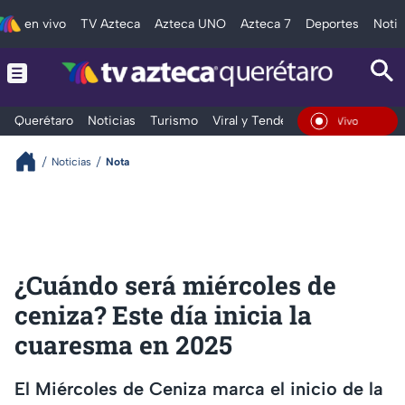
en vivo
TV Azteca
Azteca UNO
Azteca 7
Deportes
Notic
Querétaro
Noticias
Turismo
Viral y Tendencia
Clima
Depo
En Vivo
Noticias
Nota
¿Cuándo será miércoles de
ceniza? Este día inicia la
cuaresma en 2025
El Miércoles de Ceniza marca el inicio de la