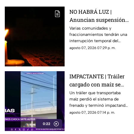
NO HABRÁ LUZ |
Anuncian suspensión
del suministro eléctrico
Varias comunidades y
fraccionamientos tendrán una
en Querétaro; estás
interrupción temporal del
serán las zonas
servicio eléctrico durante
agosto 07, 2026 07:29 p. m.
afectadas
ocho horas este sábado 8 de
agosto.
IMPACTANTE | Tráiler
cargado con maíz se
queda sin frenos y
Un tráiler que transportaba
maíz perdió el sistema de
embiste a siete
frenado y terminó impactando
vehículos
a siete vehículos que
agosto 07, 2026 07:14 p. m.
permanecían detenidos ante
0:22
un semáforo.