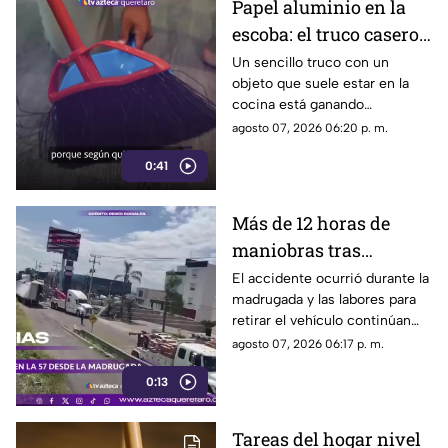
Papel aluminio en la
escoba: el truco casero
que se volvió viral
Un sencillo truco con un
objeto que suele estar en la
cocina está ganando
popularidad entre quienes
agosto 07, 2026 06:20 p. m.
buscan facilitar las labores de
0:41
limpieza en casa.
Más de 12 horas de
maniobras tras
volcadura de unidad
El accidente ocurrió durante la
madrugada y las labores para
pesada en la carretera
retirar el vehículo continúan
57
desde hace más de 12 horas en
agosto 07, 2026 06:17 p. m.
este tramo de la carretera 57.
0:13
Tareas del hogar nivel