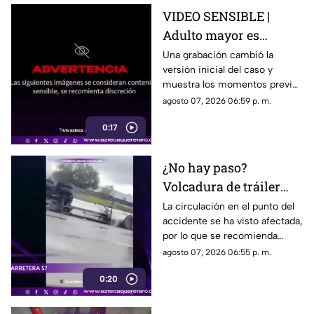
VIDEO SENSIBLE |
Adulto mayor es
atropell4do por tráiler;
Una grabación cambió la
versión inicial del caso y
fue empujado antes de
muestra los momentos previos
m0rir
al atropellamiento ocurrido en
agosto 07, 2026 06:59 p. m.
la colonia Victoria.
0:17
¿No hay paso?
Volcadura de tráiler
colapsa este punto de la
La circulación en el punto del
accidente se ha visto afectada,
carretera 57
por lo que se recomienda
considerar tiempos de
agosto 07, 2026 06:55 p. m.
traslado.
0:20