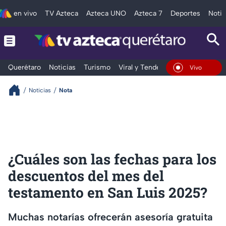
en vivo
TV Azteca
Azteca UNO
Azteca 7
Deportes
Notic
Querétaro
Noticias
Turismo
Viral y Tendencia
Clima
Depo
En Vivo
Noticias
Nota
¿Cuáles son las fechas para los
descuentos del mes del
testamento en San Luis 2025?
Muchas notarías ofrecerán asesoría gratuita