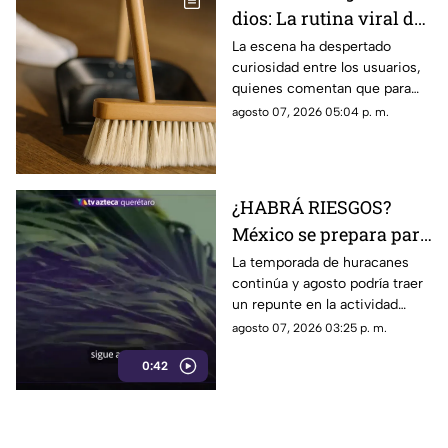
dios: La rutina viral de
esta mamá para la
La escena ha despertado
curiosidad entre los usuarios,
limpieza el techo
quienes comentan que para
algunas personas ningún
agosto 07, 2026 05:04 p. m.
espacio queda fuera de la
rutina de limpieza
¿HABRÁ RIESGOS?
México se prepara para
otro posible ciclón
La temporada de huracanes
continúa y agosto podría traer
tropical; esta sería la
un repunte en la actividad
fecha
tropical; estos son los
agosto 07, 2026 03:25 p. m.
nombres que siguen en las
0:42
listas oficiales.