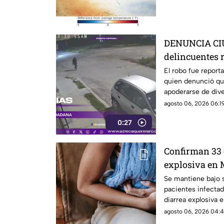
DENUNCIA CIU
delincuentes 
automóvil y r
El robo fue reporta
quien denunció qu
Querétaro
apoderarse de dive
agosto 06, 2026 06:19
0:27
Confirman 33 
explosiva en 
salud emiten
Se mantiene bajo 
pacientes infectad
diarrea explosiva 
agosto 06, 2026 04:4