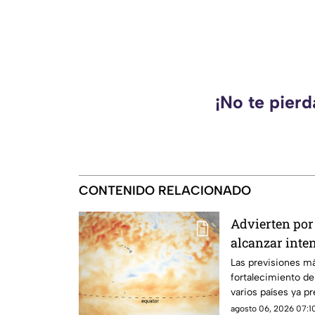
¡No te pier
CONTENIDO RELACIONADO
Advierten por 
alcanzar inte
Las previsiones m
fortalecimiento d
varios países ya p
posibles efectos.
agosto 06, 2026 07:10