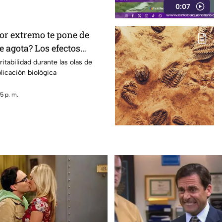
0:07
lor extremo te pone de
 agota? Los efectos
altas temperaturas en el
ritabilidad durante las olas de
plicación biológica
5 p. m.