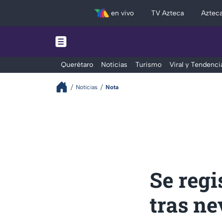
en vivo
TV Azteca
Aztec
Querétaro
Noticias
Turismo
Viral y Tendenci
Noticias
Nota
Se regi
tras ne