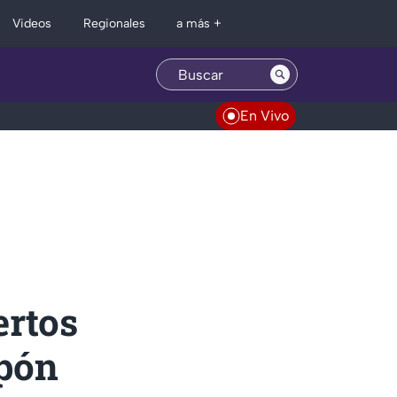
Regionales
Videos
a más +
En Vivo
ertos
apón