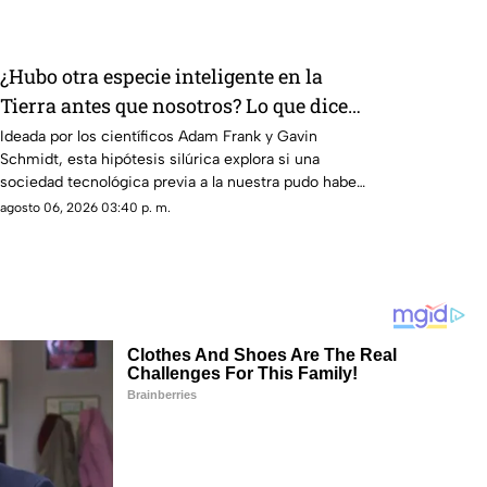
¿Hubo otra especie inteligente en la
Tierra antes que nosotros? Lo que dice
la ciencia sobre la hipótesis silúrica
Ideada por los científicos Adam Frank y Gavin
Schmidt, esta hipótesis silúrica explora si una
sociedad tecnológica previa a la nuestra pudo haber
habitado la Tierra
agosto 06, 2026 03:40 p. m.