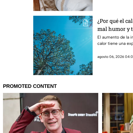
¿Por qué el ca
mal humor y te
reales de las 
El aumento de la ir
calor tiene una ex
cuerpo
agosto 06, 2026 04:0