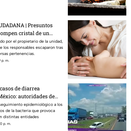
DADANA | Presuntos
rompen cristal de un
oban herramientas en
do por el propietario de la unidad,
e los responsables escaparon tras
rsas pertenencias.
 p. m.
casos de diarrea
México: autoridades de
 recomendaciones
seguimiento epidemiológico a los
os de la bacteria que provoca
en distintas entidades
0 p. m.