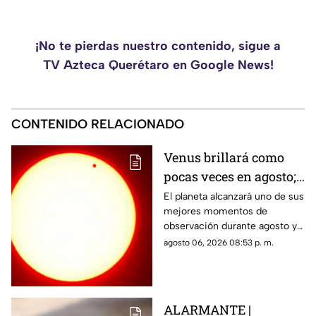
¡No te pierdas nuestro contenido, sigue a
TV Azteca Querétaro en Google News!
CONTENIDO RELACIONADO
Venus brillará como
pocas veces en agosto;
a esta hora podrás
El planeta alcanzará uno de sus
mejores momentos de
verlo durante este mes
observación durante agosto y
podrá distinguirse sin
agosto 06, 2026 08:53 p. m.
necesidad de telescopio.
ALARMANTE |