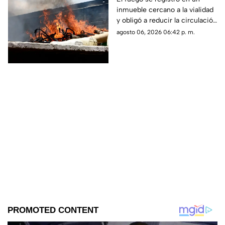
inmueble cercano a la vialidad
afectaciones sobre la
y obligó a reducir la circulación
carretera 57
mientras continúan las
agosto 06, 2026 06:42 p. m.
maniobras para sofocar las
llamas.