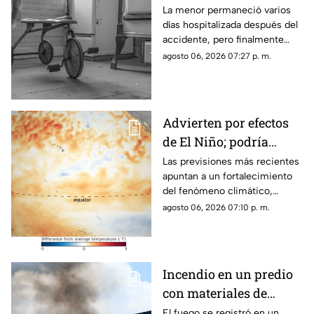
atrapada en un juguete
La menor permaneció varios
días hospitalizada después del
accidente, pero finalmente
perdió la vida a causa de una
agosto 06, 2026 07:27 p. m.
asfixia accidental.
Advierten por efectos
de El Niño; podría
alcanzar intensidad
Las previsiones más recientes
apuntan a un fortalecimiento
histórica
del fenómeno climático,
mientras varios países ya
agosto 06, 2026 07:10 p. m.
preparan acciones ante sus
posibles efectos.
Incendio en un predio
con materiales de
reciclaje provoca
El fuego se registró en un