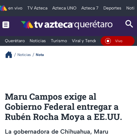
en vivo
TV Azteca
Azteca UNO
Azteca 7
Deportes
Notic
Querétaro
Noticias
Turismo
Viral y Tendencia
Clima
Depo
En Vivo
Noticias
Nota
Maru Campos exige al
Gobierno Federal entregar a
Rubén Rocha Moya a EE.UU.
La gobernadora de Chihuahua, Maru