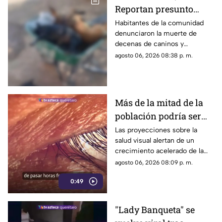
Reportan presunto
env3nen4miento de al
Habitantes de la comunidad
denunciaron la muerte de
menos 23 perros en
decenas de caninos y
esta zona de Querétaro:
solicitaron que se esclarezcan
agosto 06, 2026 08:38 p. m.
IMAGENES SENSIBLES
los hechos para identificar a
los posibles responsables.
Más de la mitad de la
población podría ser
miope en 2050;
Las proyecciones sobre la
salud visual alertan de un
especialistas advierten
crecimiento acelerado de la
las causas
miopía y señalan que pasar
agosto 06, 2026 08:09 p. m.
menos tiempo al aire libre
0:49
también influye en su
desarrollo.
"Lady Banqueta" se