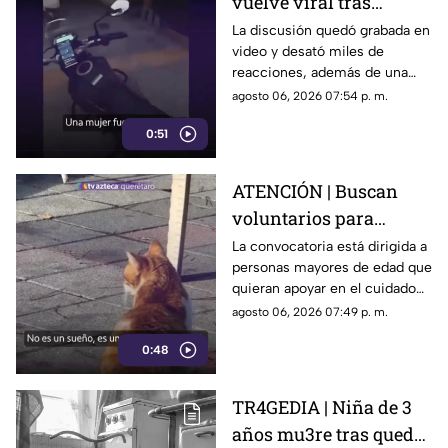
vuelve viral tras
confrontar a un
La discusión quedó grabada en
video y desató miles de
repartidor; así fue el
reacciones, además de una
momento
muestra de apoyo de
agosto 06, 2026 07:54 p. m.
repartidores hacia el
0:51
trabajador.
ATENCIÓN | Buscan
voluntarios para
cuidar gatos en una
La convocatoria está dirigida a
personas mayores de edad que
isla de Grecia
quieran apoyar en el cuidado
de gatos rescatados mientras
agosto 06, 2026 07:49 p. m.
viven temporalmente en una
0:48
isla griega.
TR4GEDIA | Niña de 3
años mu3re tras quedar