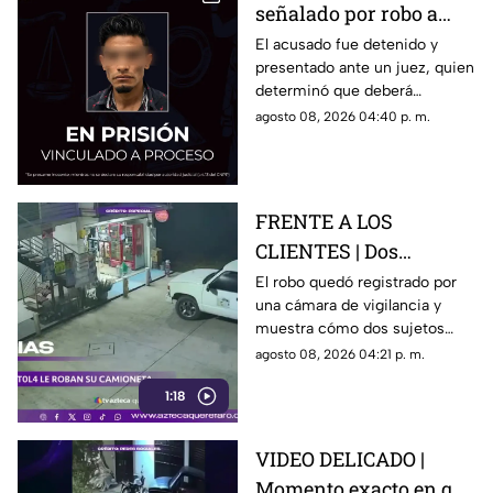
señalado por robo a
una casa en Santa Rosa
El acusado fue detenido y
presentado ante un juez, quien
Jáuregui
determinó que deberá
permanecer en prisión
agosto 08, 2026 04:40 p. m.
preventiva mientras avanza la
investigación.
FRENTE A LOS
CLIENTES | Dos
hombres enc4ñonan a
El robo quedó registrado por
una cámara de vigilancia y
conductor y se llevan
muestra cómo dos sujetos
su camioneta
obligaron a un conductor y a
agosto 08, 2026 04:21 p. m.
su acompañante a bajar del
1:18
vehículo.
VIDEO DELICADO |
Momento exacto en que