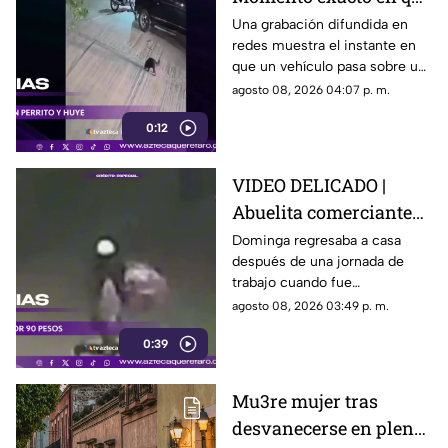
camioneta atropella a
Una grabación difundida en
redes muestra el instante en
un perro y conductor
que un vehículo pasa sobre un
escapa
perro y continúa su camino sin
agosto 08, 2026 04:07 p. m.
detenerse.
0:12
VIDEO DELICADO |
Abuelita comerciante
es as3sin4da en Puebla
Dominga regresaba a casa
después de una jornada de
por 90 pesos
trabajo cuando fue
interceptada por un hombre
agosto 08, 2026 03:49 p. m.
que presuntamente le quitó el
0:39
dinero que llevaba.
Mu3re mujer tras
desvanecerse en plena