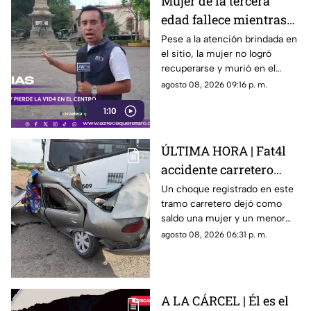
Mujer de la tercera
edad fallece mientras
caminaba por el Centro
Pese a la atención brindada en
el sitio, la mujer no logró
de Querétaro
recuperarse y murió en el
lugar.
agosto 08, 2026 09:16 p. m.
1:10
ÚLTIMA HORA | Fat4l
accidente carretero
deja una mujer y un
Un choque registrado en este
tramo carretero dejó como
niño mu3rtos en San
saldo una mujer y un menor
Juan del Río
sin vida, además de una
agosto 08, 2026 06:31 p. m.
persona lesionada.
A LA CÁRCEL | Él es el