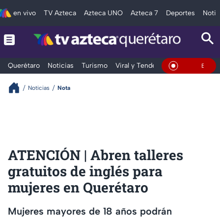
en vivo
TV Azteca
Azteca UNO
Azteca 7
Deportes
Notic
Querétaro
Noticias
Turismo
Viral y Tendencia
Clima
Depo
En Vivo
Noticias
Nota
ATENCIÓN | Abren talleres
gratuitos de inglés para
mujeres en Querétaro
Mujeres mayores de 18 años podrán