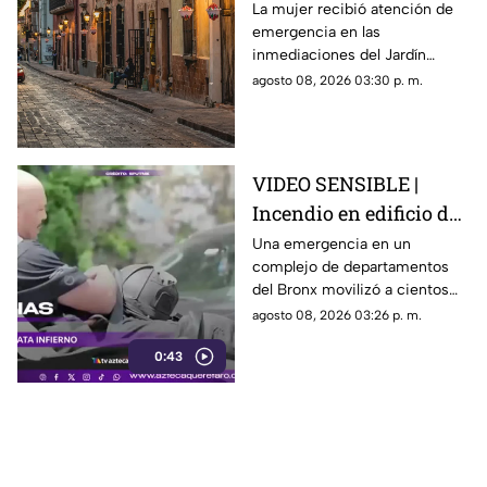
vía pública en el Centro
La mujer recibió atención de
emergencia en las
Histórico de Querétaro
inmediaciones del Jardín
Corregidora, pero los
agosto 08, 2026 03:30 p. m.
paramédicos confirmaron que
ya no contaba con signos
vitales.
VIDEO SENSIBLE |
Incendio en edificio de
Nueva York deja un
Una emergencia en un
complejo de departamentos
mu3rto y 14 heridos
del Bronx movilizó a cientos
de bomberos y dejó víctimas
agosto 08, 2026 03:26 p. m.
entre residentes y personal de
0:43
emergencia.