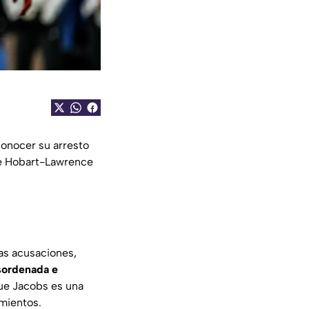
onocer su arresto
e Hobart-Lawrence
as acusaciones,
esordenada e
ue Jacobs es una
amientos.