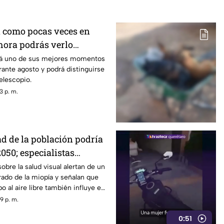
á como pocas veces en
 hora podrás verlo
mes
ará uno de sus mejores momentos
ante agosto y podrá distinguirse
elescopio.
3 p. m.
ad de la población podría
050; especialistas
 causas
obre la salud visual alertan de un
ado de la miopía y señalan que
 al aire libre también influye en
9 p. m.
0:51