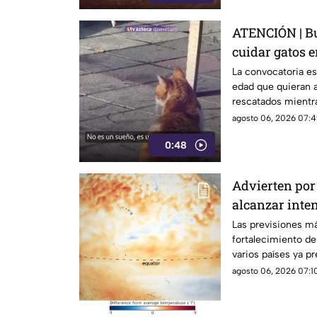
ATENCIÓN | Bu
cuidar gatos e
La convocatoria es
edad que quieran a
rescatados mientr
isla griega.
agosto 06, 2026 07:4
0:48
Advierten por 
alcanzar inte
Las previsiones m
fortalecimiento d
varios países ya p
posibles efectos.
agosto 06, 2026 07:10