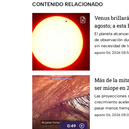
CONTENIDO RELACIONADO
Venus brillar
agosto; a esta
durante este 
El planeta alcanz
de observación dur
sin necesidad de t
agosto 06, 2026 08:5
Más de la mit
ser miope en 2
advierten las
Las proyecciones s
crecimiento aceler
pasar menos tiempo
su desarrollo.
agosto 06, 2026 08:0
0:49