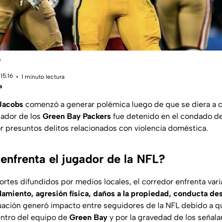
s
15:16
1 minuto lectura
a
Jacobs
comenzó a generar polémica luego de que se diera a c
gador de los
Green Bay Packers
fue detenido en el condado d
or presuntos delitos relacionados con violencia doméstica.
enfrenta el jugador de la NFL?
rtes difundidos por medios locales, el corredor enfrenta vari
lamiento, agresión física, daños a la propiedad, conducta d
tuación generó impacto entre seguidores de la NFL debido a q
entro del equipo de
Green Bay
y por la gravedad de los señal