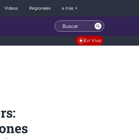
Regionales
Videos
a más +
En Vivo
rs:
iones