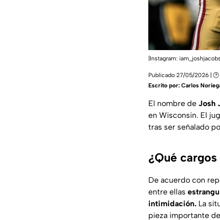
|Instagram: iam_joshjacob
Publicado 27/05/2026 | 🕑 
Escrito por:
Carlos Norieg
El nombre de
Josh 
en Wisconsin. El ju
tras ser señalado p
¿Qué cargos 
De acuerdo con repo
entre ellas
estrangu
intimidación.
La si
pieza importante d