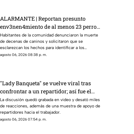
ALARMANTE | Reportan presunto
env3nen4miento de al menos 23 perros
en esta zona de Querétaro: IMAGENES
Habitantes de la comunidad denunciaron la muerte
de decenas de caninos y solicitaron que se
SENSIBLES
esclarezcan los hechos para identificar a los
posibles responsables.
agosto 06, 2026 08:38 p. m.
"Lady Banqueta" se vuelve viral tras
confrontar a un repartidor; así fue el
momento
La discusión quedó grabada en video y desató miles
de reacciones, además de una muestra de apoyo de
repartidores hacia el trabajador.
agosto 06, 2026 07:54 p. m.