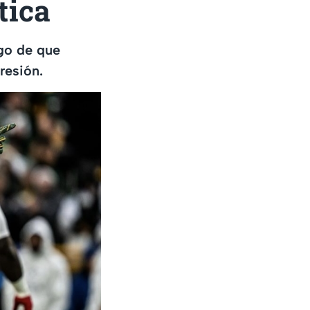
tica
ego de que
resión.