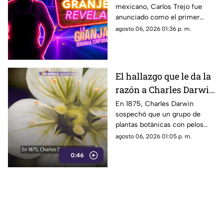
mexicano, Carlos Trejo fue
segunda temporada de
anunciado como el primer
'La Granja VIP’
granjero oficial del reality show
agosto 06, 2026 01:36 p. m.
El hallazgo que le da la
razón a Charles Darwin
siglo y medio más
En 1875, Charles Darwin
sospechó que un grupo de
tarde: hallan rara
plantas botánicas con pelos
planta carnívora
pegajosos alimentaba su
agosto 06, 2026 01:05 p. m.
organismo con insectos
0:46