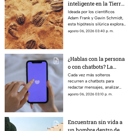
inteligente en la Tierra
antes que nosotros? Lo
Ideada por los científicos
Adam Frank y Gavin Schmidt,
que dice la ciencia
esta hipótesis silúrica explora
sobre la hipótesis
si una sociedad tecnológica
agosto 06, 2026 03:40 p. m.
silúrica
previa a la nuestra pudo haber
habitado la Tierra
¿Hablas con la persona
o con chatbots? La
verdad sobre el
Cada vez más solteros
recurren a chatbots para
‘Chatfishing’ en el
redactar mensajes, analizar
coqueteo digital
perfiles y coquetear en
agosto 06, 2026 03:10 p. m.
plataformas de citas
Encuentran sin vida a
un hombre dentro de