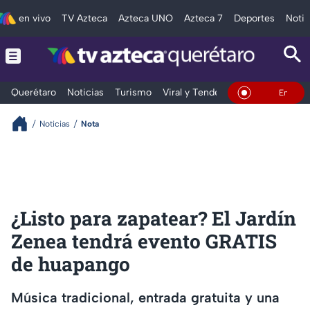
en vivo
TV Azteca
Azteca UNO
Azteca 7
Deportes
Notic
Querétaro
Noticias
Turismo
Viral y Tendencia
Clima
Depo
En Vivo
Noticias
Nota
¿Listo para zapatear? El Jardín
Zenea tendrá evento GRATIS
de huapango
Música tradicional, entrada gratuita y una