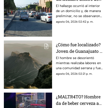
una casa en esta zona
El hallazgo ocurrió al interior
de un domicilio y, de manera
de Querétaro
preliminar, no se observaron
huellas de violencia en el
agosto 06, 2026 02:42 p. m.
cuerpo.
¿Cómo fue localizado?
Joven de Guanajuato es
encontrado en la Sierra
El hombre se desorientó
mientras realizaba labores en
Gorda de Querétaro
una comunidad serrana y fue
encontrado durante la noche
agosto 06, 2026 02:21 p. m.
sin presentar lesiones.
¿MALTR4TO? Hombre
da de beber cerveza a