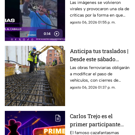
caballo tras desfile; así
Las imágenes se volvieron
virales y provocaron una ola de
reaccionó el animal
críticas por la forma en que
fue tratado el animal al
agosto 06, 2026 01:55 p. m.
terminar un recorrido.
0:14
Anticipa tus traslados |
Desde este sábado
cambiará por completo
Las obras ferroviarias obligarán
a modificar el paso de
la circulación en
vehículos, con cierres de
Bernardo Quintana
carriles y circulación en
agosto 06, 2026 01:37 p. m.
contraflujo.
Carlos Trejo es el
primer participante
confirmado para la
El famoso cazafantasmas