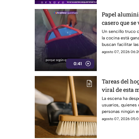
Papel aluminio
casero que se 
Un sencillo truco 
la cocina está gan
buscan facilitar la
agosto 07, 2026 06:2
0:41
Tareas del hog
viral de esta 
techo
La escena ha despe
usuarios, quienes
personas ningún es
limpieza
agosto 07, 2026 05:0