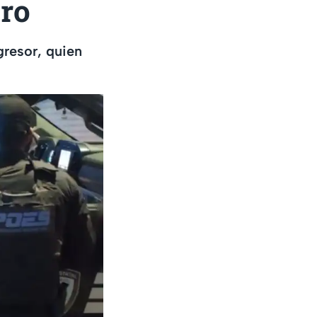
aro
gresor, quien