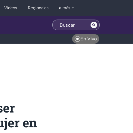
Regionales
Videos
a más +
En Vivo
ser
ujer en