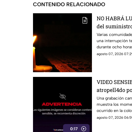
CONTENIDO RELACIONADO
NO HABRÁ LUZ
del suministro
estás serán la
Varias comunidade
una interrupción t
durante ocho hora
agosto 07, 2026 07:2
VIDEO SENSIBL
atropell4do po
antes de m0ri
Una grabación camb
muestra los momen
ocurrido en la colo
agosto 07, 2026 06:5
0:17