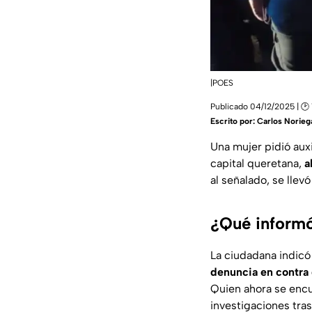
|POES
Publicado 04/12/2025 | 🕑 1
Escrito por:
Carlos Norieg
Una mujer pidió auxi
capital queretana,
a
al señalado, se llev
¿Qué informó
La ciudadana indic
denuncia en contra 
Quien ahora se encu
investigaciones tra