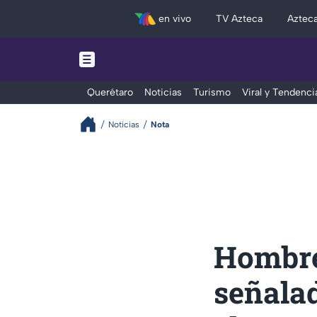
en vivo
TV Azteca
Aztec
Querétaro
Noticias
Turismo
Viral y Tendenci
Noticias
Nota
Hombre 
señalad