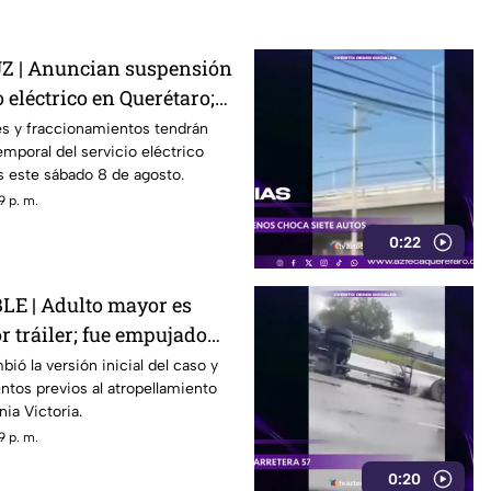
 | Anuncian suspensión
 eléctrico en Querétaro;
s zonas afectadas
s y fraccionamientos tendrán
emporal del servicio eléctrico
s este sábado 8 de agosto.
9 p. m.
0:22
E | Adulto mayor es
r tráiler; fue empujado
r
ió la versión inicial del caso y
tos previos al atropellamiento
nia Victoria.
9 p. m.
0:20