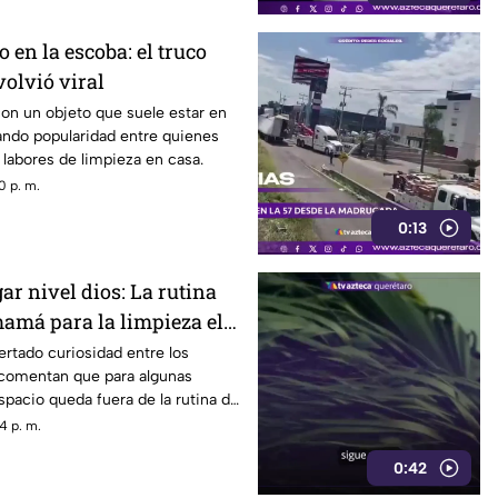
 en la escoba: el truco
volvió viral
con un objeto que suele estar en
ando popularidad entre quienes
s labores de limpieza en casa.
0 p. m.
0:13
ar nivel dios: La rutina
mamá para la limpieza el
rtado curiosidad entre los
 comentan que para algunas
pacio queda fuera de la rutina de
4 p. m.
0:42