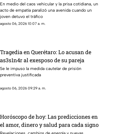
un perro asustado
En medio del caos vehicular y la prisa cotidiana, un
acto de empatía paralizó una avenida cuando un
joven detuvo el tráfico
agosto 06, 2026 10:07 a. m.
Tragedia en Querétaro: Lo acusan de
as3s1n4r al exesposo de su pareja
Se le impuso la medida cautelar de prisión
preventiva justificada
agosto 06, 2026 09:29 a. m.
Horóscopo de hoy: Las predicciones en
el amor, dinero y salud para cada signo
Revelaciones, cambios de energía y nuevas