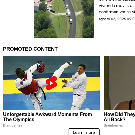
vivienda movilizó a
autoridades
confirman varias v
peligro activo
agosto 06, 2026 09:0