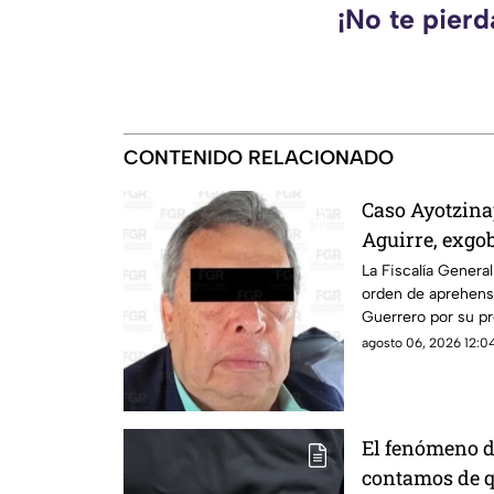
¡No te pier
CONTENIDO RELACIONADO
Caso Ayotzina
Aguirre, exgo
La Fiscalía Genera
orden de aprehens
Guerrero por su pr
de Ayotzinapa
agosto 06, 2026 12:04
El fenómeno d
contamos de qu