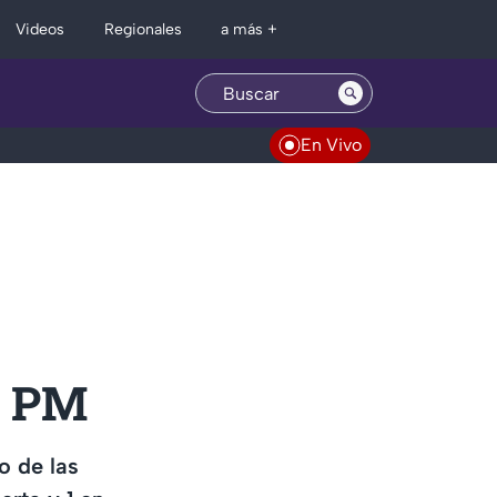
Regionales
Videos
a más +
En Vivo
5 PM
o de las