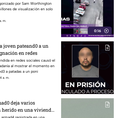
atrapando a millones
agonizado por Sam Worthington
illones de visualización en solo
a. m.
0:16
na joven pateand0 a un
ignación en redes
ndida en redes sociales causó el
dadanía al mostrar el momento en
d3 a patadas a un poni
4 a. m.
ad0 deja varios
n herido en una vivienda:
 han confirmado las
3 armad4 registrada en una