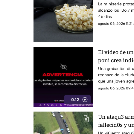
por qué está 
La miniserie prot
alcanzó los 106.7 m
46 días
agosto 06, 2026 11:21 
El video de u
poni crea ind
Una grabación difu
rechazo de la ciu
que una joven agre
agosto 06, 2026 09:4
0:12
Un ataqu3 arm
fallecid0s y u
esto es lo que
Un vi0lento ataqu