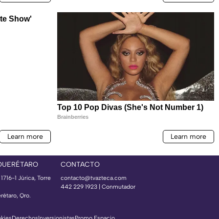
QUERÉTARO
CONTACTO
 1716-1 Júrica, Torre
contacto@tvazteca.com
442 229 1923 | Conmutador
rétaro, Qro.
okies
Derechos
Inversionistas
Promo Espacio