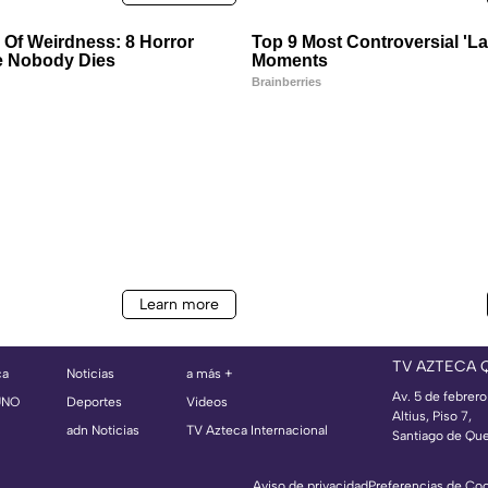
TV AZTECA 
ca
Noticias
a más +
Av. 5 de febrero
UNO
Deportes
Videos
Altius, Piso 7,
adn Noticias
TV Azteca Internacional
Santiago de Que
Aviso de privacidad
Preferencias de Co