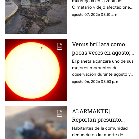
madrugada en la zona del
la carretera 57 rumbo a
Cimatario y dejó afectaciones
Celaya
en el sitio, aunque no se
agosto 07, 2026 08:10 a. m.
reportaron personas
lesionadas.
Venus brillará como
pocas veces en agosto;
a esta hora podrás
El planeta alcanzará uno de sus
mejores momentos de
verlo durante este mes
observación durante agosto y
podrá distinguirse sin
agosto 06, 2026 08:53 p. m.
necesidad de telescopio.
ALARMANTE |
Reportan presunto
env3nen4miento de al
Habitantes de la comunidad
denunciaron la muerte de
menos 23 perros en