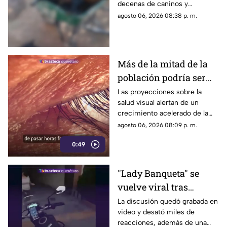
decenas de caninos y
esta zona de Querétaro:
solicitaron que se esclarezcan
agosto 06, 2026 08:38 p. m.
IMAGENES SENSIBLES
los hechos para identificar a
los posibles responsables.
Más de la mitad de la
población podría ser
miope en 2050;
Las proyecciones sobre la
salud visual alertan de un
especialistas advierten
crecimiento acelerado de la
las causas
miopía y señalan que pasar
agosto 06, 2026 08:09 p. m.
menos tiempo al aire libre
0:49
también influye en su
desarrollo.
"Lady Banqueta" se
vuelve viral tras
confrontar a un
La discusión quedó grabada en
video y desató miles de
repartidor; así fue el
reacciones, además de una