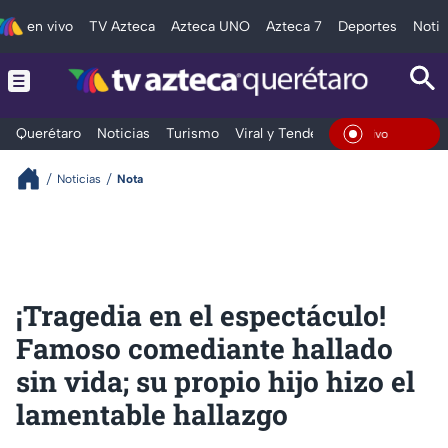
en vivo
TV Azteca
Azteca UNO
Azteca 7
Deportes
Notic
Querétaro
Noticias
Turismo
Viral y Tendencia
Clima
Depo
En Vi
Noticias
Nota
¡Tragedia en el espectáculo!
Famoso comediante hallado
sin vida; su propio hijo hizo el
lamentable hallazgo