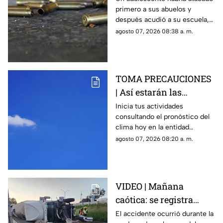
primero a sus abuelos y
reportan mu3rtos y
después acudió a su escuela,
decenas de heridos
donde abrió fuego contra
agosto 07, 2026 08:38 a. m.
(+VIDEO DELICADO)
profesores y trabajadores.
TOMA PRECAUCIONES
| Así estarán las
condiciones del clima
Inicia tus actividades
consultando el pronóstico del
HOY en Querétaro
clima hoy en la entidad
queretana y sus municipios.
agosto 07, 2026 08:20 a. m.
VIDEO | Mañana
caótica: se registra
volcadura de tráiler en
El accidente ocurrió durante la