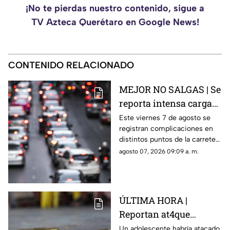
¡No te pierdas nuestro contenido, sigue a
TV Azteca Querétaro en Google News!
CONTENIDO RELACIONADO
MEJOR NO SALGAS | Se
reporta intensa carga
vehicular HOY en la
Este viernes 7 de agosto se
registran complicaciones en
autopista México
distintos puntos de la carretera
Querétaro
57; toma precauciones y
agosto 07, 2026 09:09 a. m.
anticipa tu salida.
ÚLTIMA HORA |
Reportan at4que
arm4do en secundaria;
Un adolescente habría atacado