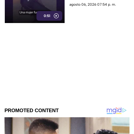
momento
muestra de apoyo de
agosto 06, 2026 07:54 p. m.
repartidores hacia el
0:51
trabajador.