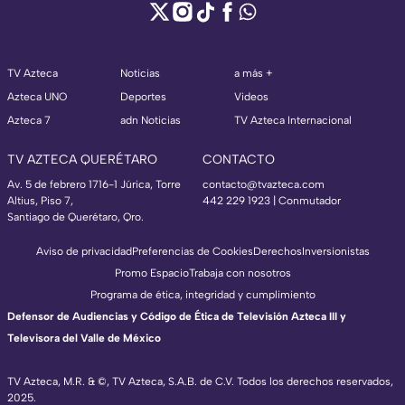
TV Azteca
Noticias
a más +
Azteca UNO
Deportes
Videos
Azteca 7
adn Noticias
TV Azteca Internacional
TV AZTECA QUERÉTARO
CONTACTO
Av. 5 de febrero 1716-1 Júrica, Torre
contacto@tvazteca.com
Altius, Piso 7,
442 229 1923 | Conmutador
Santiago de Querétaro, Qro.
Aviso de privacidad
Preferencias de Cookies
Derechos
Inversionistas
Promo Espacio
Trabaja con nosotros
Programa de ética, integridad y cumplimiento
Defensor de Audiencias y Código de Ética de Televisión Azteca III y
Televisora del Valle de México
TV Azteca, M.R. & ©, TV Azteca, S.A.B. de C.V. Todos los derechos reservados,
2025.