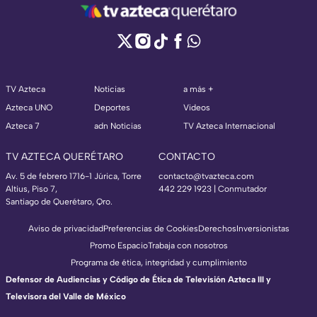
TV Azteca
Noticias
a más +
Azteca UNO
Deportes
Videos
Azteca 7
adn Noticias
TV Azteca Internacional
TV AZTECA QUERÉTARO
CONTACTO
Av. 5 de febrero 1716-1 Júrica, Torre
contacto@tvazteca.com
Altius, Piso 7,
442 229 1923 | Conmutador
Santiago de Querétaro, Qro.
Aviso de privacidad
Preferencias de Cookies
Derechos
Inversionistas
Promo Espacio
Trabaja con nosotros
Programa de ética, integridad y cumplimiento
Defensor de Audiencias y Código de Ética de Televisión Azteca III y
Televisora del Valle de México