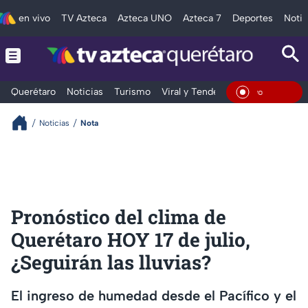
en vivo
TV Azteca
Azteca UNO
Azteca 7
Deportes
Notic
Querétaro
Noticias
Turismo
Viral y Tendencia
Clima
Depo
En Viv
Noticias
Nota
Pronóstico del clima de
Querétaro HOY 17 de julio,
¿Seguirán las lluvias?
El ingreso de humedad desde el Pacífico y el