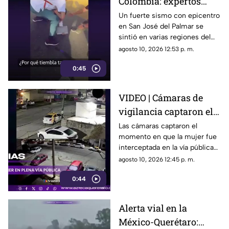
Colombia: expertos
analizan la alta
Un fuerte sismo con epicentro
en San José del Palmar se
actividad sísmica y los
sintió en varias regiones del
riesgos en la región
país colombiano
agosto 10, 2026 12:53 p. m.
0:45
VIDEO | Cámaras de
vigilancia captaron el
momento que agred3n
Las cámaras captaron el
momento en que la mujer fue
a mujer durante asalt0
interceptada en la vía pública
nocturno
para despojarla de sus
agosto 10, 2026 12:45 p. m.
pertenencias
0:44
Alerta vial en la
México-Querétaro: