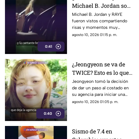
Michael B. Jordan son
vistos en California y
Michael B. Jordan y RAYE
fueron vistos compartiendo
encienden las alarmas
risas y momentos muy
en el espectáculo
cercanos en un parque de
agosto 10, 2026 01:15 p. m.
atracciones
0:41
¿Jeongyeon se va de
TWICE? Esto es lo que
se sabe sobre la
Jeongyeon tomó la decisión
de dar un paso al costado en
permanencia de la
su agencia para iniciar una
integrante
nueva etapa profesional;
agosto 10, 2026 01:05 p. m.
¿saldrá de TWICE?
0:40
Sismo de 7.4 en