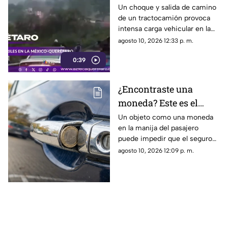
reducción de carriles
Un choque y salida de camino
de un tractocamión provoca
provoca avance lento
intensa carga vehicular en la
hoy
México-Querétaro
agosto 10, 2026 12:33 p. m.
0:39
¿Encontraste una
moneda? Este es el
truco que busca
Un objeto como una moneda
en la manija del pasajero
vulnerar a las personas
puede impedir que el seguro
en la calle
eléctrico cierre de forma
agosto 10, 2026 12:09 p. m.
correcta