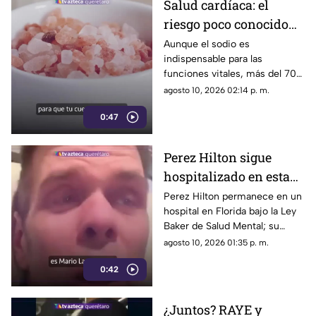
Salud cardíaca: el
riesgo poco conocido
del consumo elevado
Aunque el sodio es
indispensable para las
de sodio en la presión y
funciones vitales, más del 70%
el corazón
del consumo diario proviene
agosto 10, 2026 02:14 p. m.
de alimentos procesados que
0:47
no siempre saben salados
Perez Hilton sigue
hospitalizado en estado
grave pero estable; esto
Perez Hilton permanece en un
hospital en Florida bajo la Ley
se sabe sobre su salud
Baker de Salud Mental; su
familia confirmó que su
agosto 10, 2026 01:35 p. m.
recuperación será prolongada
0:42
¿Juntos? RAYE y