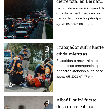
cierre total en Bernardo
Quintana; este será el
La circulación será suspendida
durante la madrugada en un
horario
tramo de una de las principales
vialidades de Querétaro.
agosto 05, 2026 08:00 p. m.
Trabajador sufr3 fuerte
c4ída mientras
trabajaba en Guadalupe
El accidente movilizó a los
cuerpos de emergencia, que
La Venta
brindaron atención al lesionado
antes de trasladarlo a un
agosto 05, 2026 07:47 p. m.
hospital para su valoración.
Albañil sufr3 fuerte
descarga eléctrica