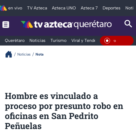
en vivo
TV Azteca
Azteca UNO
Azteca 7
Deportes
Notic
Querétaro
Noticias
Turismo
Viral y Tendencia
Clima
Depo
En Viv
Noticias
Nota
Hombre es vinculado a
proceso por presunto robo en
oficinas en San Pedrito
Peñuelas