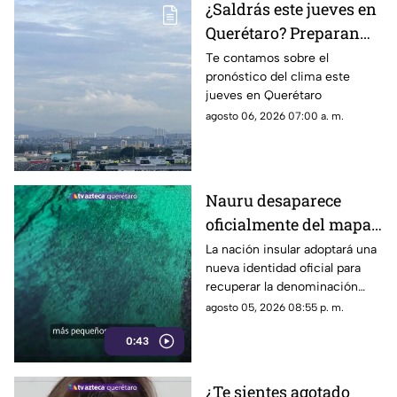
¿Saldrás este jueves en
Querétaro? Preparan
paraguas: se prevén
Te contamos sobre el
pronóstico del clima este
lluvias de hasta 55% y
jueves en Querétaro
contraste térmico
agosto 06, 2026 07:00 a. m.
Nauru desaparece
oficialmente del mapa:
el pequeño país cambia
La nación insular adoptará una
nueva identidad oficial para
de nombre
recuperar la denominación
utilizada por sus propios
agosto 05, 2026 08:55 p. m.
habitantes desde hace
0:43
generaciones.
¿Te sientes agotado