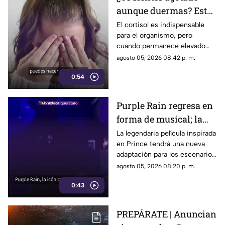
aunque duermas? Estos
hábitos pueden ayudar
El cortisol es indispensable
para el organismo, pero
a regular el cortisol
cuando permanece elevado
por largos periodos puede
agosto 05, 2026 08:42 p. m.
influir en el sueño, el estrés y
0:54
la energía diaria.
Purple Rain regresa en
forma de musical; la
historia de Prince
La legendaria película inspirada
en Prince tendrá una nueva
llegará renovada
adaptación para los escenarios
con un enfoque distinto al de
agosto 05, 2026 08:20 p. m.
la cinta original.
0:43
PREPÁRATE | Anuncian