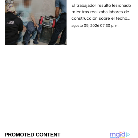
mientras trabajaba en
El trabajador resultó lesionado
mientras realizaba labores de
una azotea de San José
construcción sobre el techo
Buenavista
de una vivienda y tuvo que
agosto 05, 2026 07:30 p. m.
recibir atención médica.