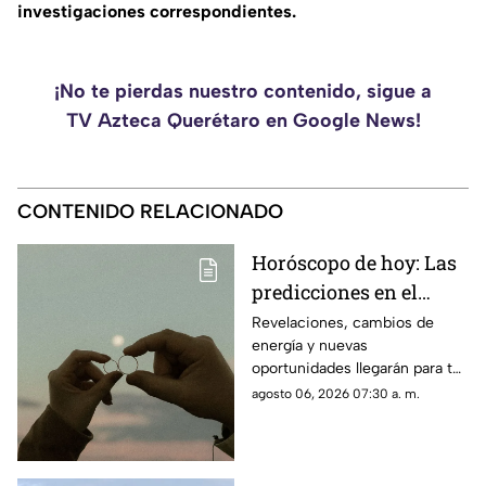
investigaciones correspondientes.
¡No te pierdas nuestro contenido, sigue a
TV Azteca Querétaro en Google News!
CONTENIDO RELACIONADO
Horóscopo de hoy: Las
predicciones en el
amor, dinero y salud
Revelaciones, cambios de
energía y nuevas
para cada signo
oportunidades llegarán para tu
signo en el horóscopo de este
agosto 06, 2026 07:30 a. m.
jueves