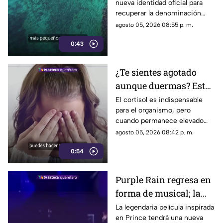
nueva identidad oficial para
de nombre
recuperar la denominación
utilizada por sus propios
agosto 05, 2026 08:55 p. m.
habitantes desde hace
0:43
generaciones.
¿Te sientes agotado
aunque duermas? Estos
hábitos pueden ayudar
El cortisol es indispensable
para el organismo, pero
a regular el cortisol
cuando permanece elevado
por largos periodos puede
agosto 05, 2026 08:42 p. m.
influir en el sueño, el estrés y
0:54
la energía diaria.
Purple Rain regresa en
forma de musical; la
historia de Prince
La legendaria película inspirada
en Prince tendrá una nueva
llegará renovada