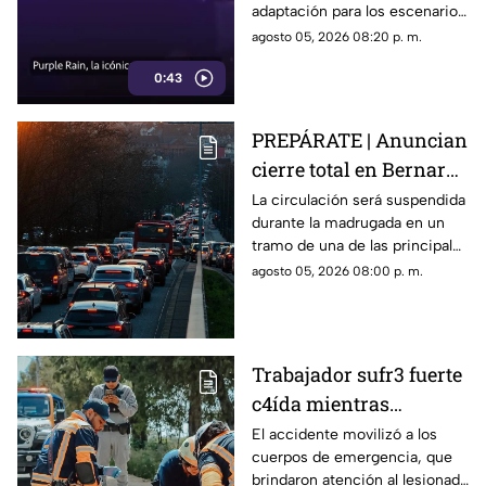
adaptación para los escenarios
con un enfoque distinto al de
agosto 05, 2026 08:20 p. m.
la cinta original.
0:43
PREPÁRATE | Anuncian
cierre total en Bernardo
Quintana; este será el
La circulación será suspendida
durante la madrugada en un
horario
tramo de una de las principales
vialidades de Querétaro.
agosto 05, 2026 08:00 p. m.
Trabajador sufr3 fuerte
c4ída mientras
trabajaba en Guadalupe
El accidente movilizó a los
cuerpos de emergencia, que
La Venta
brindaron atención al lesionado