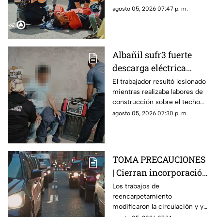
antes de trasladarlo a un
agosto 05, 2026 07:47 p. m.
hospital para su valoración.
Albañil sufr3 fuerte
descarga eléctrica
mientras trabajaba en
El trabajador resultó lesionado
mientras realizaba labores de
una azotea de San José
construcción sobre el techo
Buenavista
de una vivienda y tuvo que
agosto 05, 2026 07:30 p. m.
recibir atención médica.
TOMA PRECAUCIONES
| Cierran incorporación
hacia la carretera 57;
Los trabajos de
reencarpetamiento
esta es la zona afectada
modificaron la circulación y ya
generan carga vehicular en el