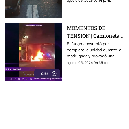
agosto 05, 2026 07:14 p. m.
acceso con dirección a la
capital queretana.
MOMENTOS DE
TENSIÓN | Camioneta
termina calcinada
El fuego consumió por
completo la unidad durante la
sobre avenida
madrugada y provocó una
Constituyentes; así se
intensa movilización en una de
agosto 05, 2026 06:35 p. m.
vivió el momento
las vialidades más transitadas
0:56
de Querétaro.