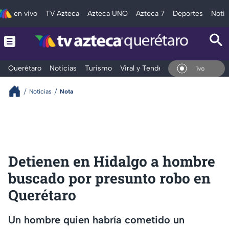
en vivo
TV Azteca
Azteca UNO
Azteca 7
Deportes
Notic
Querétaro
Noticias
Turismo
Viral y Tendencia
Clima
Depo
En Vivo
Noticias
Nota
Detienen en Hidalgo a hombre
buscado por presunto robo en
Querétaro
Un hombre quien habría cometido un