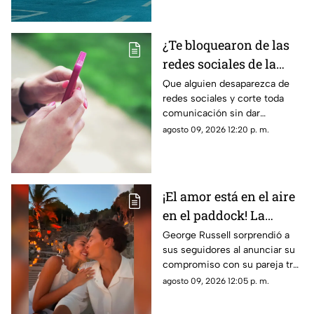
¿Te bloquearon de las
redes sociales de la
nada? La razón
Que alguien desaparezca de
redes sociales y corte toda
psicológica por la que
comunicación sin dar
algunas personas
explicaciones genera ansiedad
agosto 09, 2026 12:20 p. m.
eligen el contacto cero
e incertidumbre; esto es lo
repentino
que dice la psicología
¡El amor está en el aire
en el paddock! La
romántica propuesta
George Russell sorprendió a
sus seguidores al anunciar su
de matrimonio de
compromiso con su pareja tras
George Russell a
más de cinco años juntos
agosto 09, 2026 12:05 p. m.
Carmen Montero