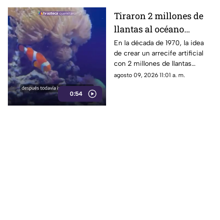
Tiraron 2 millones de
llantas al océano
pensando que
En la década de 1970, la idea
de crear un arrecife artificial
ayudarían a la vida
con 2 millones de llantas
marina; hoy luchan por
parecía la solución perfecta
agosto 09, 2026 11:01 a. m.
sacarlas
para la vida marina; medio
0:54
siglo después, buzos siguen
sacándolos del fondo del mar