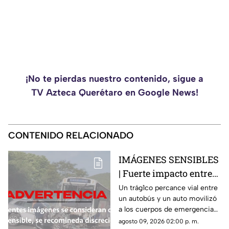
¡No te pierdas nuestro contenido, sigue a
TV Azteca Querétaro en Google News!
CONTENIDO RELACIONADO
IMÁGENES SENSIBLES
| Fuerte impacto entre
autobús y vehículo deja
Un trág1co percance vial entre
un autobús y un auto movilizó
saldo fatal y nueve
a los cuerpos de emergencia
heridos
en Morelos
agosto 09, 2026 02:00 p. m.