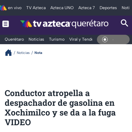
en vivo
TV Azteca
Azteca UNO
Azteca 7
Deportes
Notic
Querétaro
Noticias
Turismo
Viral y Tendencia
Clima
Depo
En Viv
Noticias
Nota
Conductor atropella a
despachador de gasolina en
Xochimilco y se da a la fuga
VIDEO