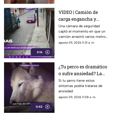
VIDEO | Camión de
carga engancha y
destruye vehículo
Una cámara de seguridad
captó el momento en que un
estacionado
camión arrastró varios metros
a un vehículo estacionado
agosto 09, 2026 11:31 a. m.
0:16
¿Tu perro es dramático
o sufre ansiedad? La
señal que la mayoría de
Si tu perro tiene estos
síntomas podría tratarse de
los dueños pasa por
ansiedad
alto
agosto 09, 2026 11:08 a. m.
0:42