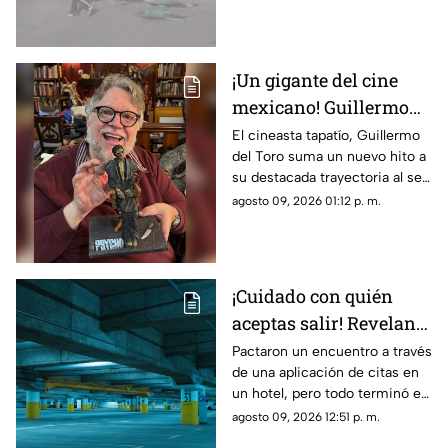
¡Un gigante del cine
mexicano! Guillermo
del Toro recibe el
El cineasta tapatío, Guillermo
del Toro suma un nuevo hito a
Doctorado Honoris
su destacada trayectoria al ser
Causa en Bellas Artes
reconocido en Los Ángeles por
agosto 09, 2026 01:12 p. m.
sus contribuciones al arte
cinematográfico
¡Cuidado con quién
aceptas salir! Revelan
nuevo modus operandi
Pactaron un encuentro a través
de una aplicación de citas en
de rob0 tras conocerse
un hotel, pero todo terminó en
de una aplicación de
un rob0 agravado
agosto 09, 2026 12:51 p. m.
citas