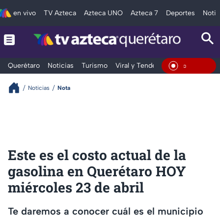
en vivo
TV Azteca
Azteca UNO
Azteca 7
Deportes
Notic
Querétaro
Noticias
Turismo
Viral y Tendencia
Clima
Depo
En Viv
Noticias
Nota
Este es el costo actual de la
gasolina en Querétaro HOY
miércoles 23 de abril
Te daremos a conocer cuál es el municipio