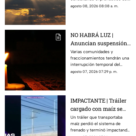
HOY en Querétaro
clima en Querétaro.
agosto 08, 2026 08:08 a. m.
NO HABRÁ LUZ |
Anuncian suspensión
del suministro eléctrico
Varias comunidades y
fraccionamientos tendrán una
en Querétaro; estás
interrupción temporal del
serán las zonas
servicio eléctrico durante
agosto 07, 2026 07:29 p. m.
afectadas
ocho horas este sábado 8 de
agosto.
IMPACTANTE | Tráiler
cargado con maíz se
queda sin frenos y
Un tráiler que transportaba
maíz perdió el sistema de
embiste a siete
frenado y terminó impactando
vehículos