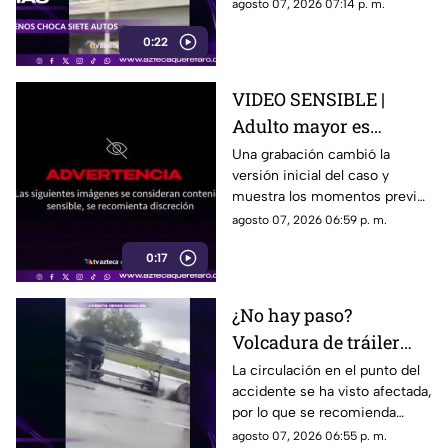
a siete vehículos que
agosto 07, 2026 07:14 p. m.
permanecían detenidos ante
0:22
un semáforo.
VIDEO SENSIBLE |
Adulto mayor es
atropell4do por tráiler;
Una grabación cambió la
versión inicial del caso y
fue empujado antes de
muestra los momentos previos
m0rir
al atropellamiento ocurrido en
agosto 07, 2026 06:59 p. m.
la colonia Victoria.
0:17
¿No hay paso?
Volcadura de tráiler
colapsa este punto de la
La circulación en el punto del
accidente se ha visto afectada,
carretera 57
por lo que se recomienda
considerar tiempos de
agosto 07, 2026 06:55 p. m.