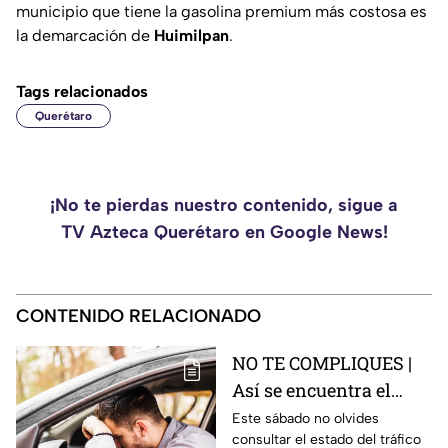
municipio que tiene la gasolina premium más costosa es
la demarcación de
Huimilpan
.
Tags relacionados
Querétaro
¡No te pierdas nuestro contenido, sigue a
TV Azteca Querétaro en Google News!
CONTENIDO RELACIONADO
NO TE COMPLIQUES |
Así se encuentra el
tráfico HOY en la
Este sábado no olvides
consultar el estado del tráfico
autopista México