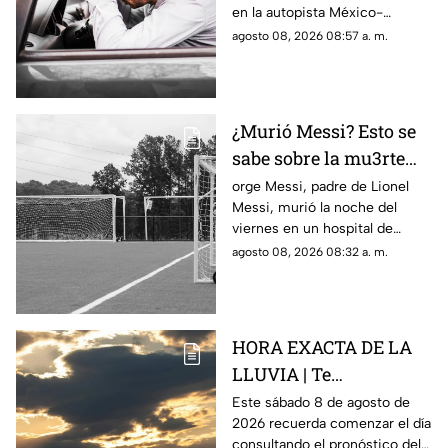
en la autopista México-
Querétaro
Querétaro.
agosto 08, 2026 08:57 a. m.
¿Murió Messi? Esto se
sabe sobre la mu3rte
del argentino
orge Messi, padre de Lionel
Messi, murió la noche del
viernes en un hospital de
Rosario, Argentina.
agosto 08, 2026 08:32 a. m.
HORA EXACTA DE LA
LLUVIA | Te
compartimos el
Este sábado 8 de agosto de
2026 recuerda comenzar el día
pronóstico del clima
consultando el pronóstico del