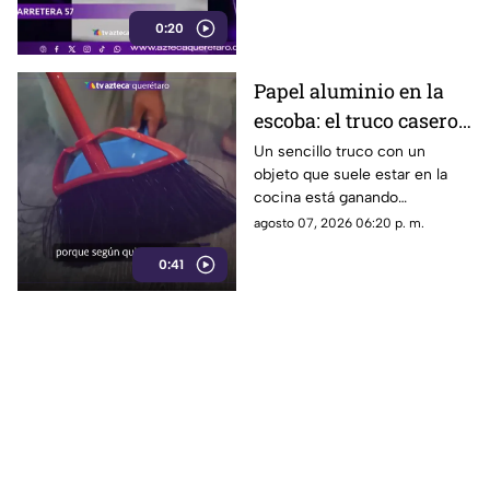
traslado.
0:20
Papel aluminio en la
escoba: el truco casero
que se volvió viral
Un sencillo truco con un
objeto que suele estar en la
cocina está ganando
popularidad entre quienes
agosto 07, 2026 06:20 p. m.
buscan facilitar las labores de
0:41
limpieza en casa.