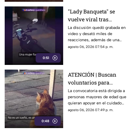
desarrollo.
"Lady Banqueta" se
vuelve viral tras
confrontar a un
La discusión quedó grabada en
video y desató miles de
repartidor; así fue el
reacciones, además de una
momento
muestra de apoyo de
agosto 06, 2026 07:54 p. m.
repartidores hacia el
0:51
trabajador.
ATENCIÓN | Buscan
voluntarios para
cuidar gatos en una
La convocatoria está dirigida a
personas mayores de edad que
isla de Grecia
quieran apoyar en el cuidado
de gatos rescatados mientras
agosto 06, 2026 07:49 p. m.
viven temporalmente en una
0:48
isla griega.