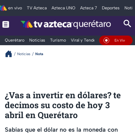
en vivo
TV Azteca
Azteca UNO
Azteca 7
Deportes
Notic
Querétaro
Noticias
Turismo
Viral y Tendencia
Clima
Depo
En Vivo
Noticias
Nota
¿Vas a invertir en dólares? te
decimos su costo de hoy 3
abril en Querétaro
Sabías que el dólar no es la moneda con