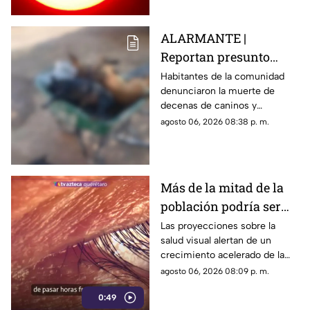
ALARMANTE |
Reportan presunto
env3nen4miento de al
Habitantes de la comunidad
denunciaron la muerte de
menos 23 perros en
decenas de caninos y
esta zona de Querétaro:
solicitaron que se esclarezcan
agosto 06, 2026 08:38 p. m.
IMAGENES SENSIBLES
los hechos para identificar a
los posibles responsables.
Más de la mitad de la
población podría ser
miope en 2050;
Las proyecciones sobre la
salud visual alertan de un
especialistas advierten
crecimiento acelerado de la
las causas
miopía y señalan que pasar
agosto 06, 2026 08:09 p. m.
menos tiempo al aire libre
0:49
también influye en su