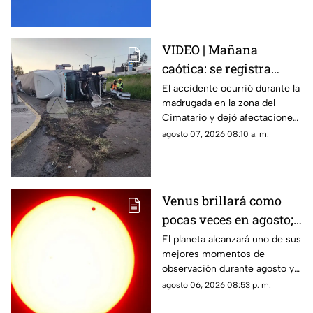
VIDEO | Mañana
caótica: se registra
volcadura de tráiler en
El accidente ocurrió durante la
madrugada en la zona del
la carretera 57 rumbo a
Cimatario y dejó afectaciones
Celaya
en el sitio, aunque no se
agosto 07, 2026 08:10 a. m.
reportaron personas
lesionadas.
Venus brillará como
pocas veces en agosto;
a esta hora podrás
El planeta alcanzará uno de sus
mejores momentos de
verlo durante este mes
observación durante agosto y
podrá distinguirse sin
agosto 06, 2026 08:53 p. m.
necesidad de telescopio.