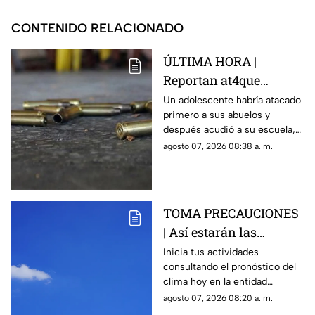
CONTENIDO RELACIONADO
ÚLTIMA HORA |
Reportan at4que
arm4do en secundaria;
Un adolescente habría atacado
primero a sus abuelos y
reportan mu3rtos y
después acudió a su escuela,
decenas de heridos
donde abrió fuego contra
agosto 07, 2026 08:38 a. m.
(+VIDEO DELICADO)
profesores y trabajadores.
TOMA PRECAUCIONES
| Así estarán las
condiciones del clima
Inicia tus actividades
consultando el pronóstico del
HOY en Querétaro
clima hoy en la entidad
queretana y sus municipios.
agosto 07, 2026 08:20 a. m.