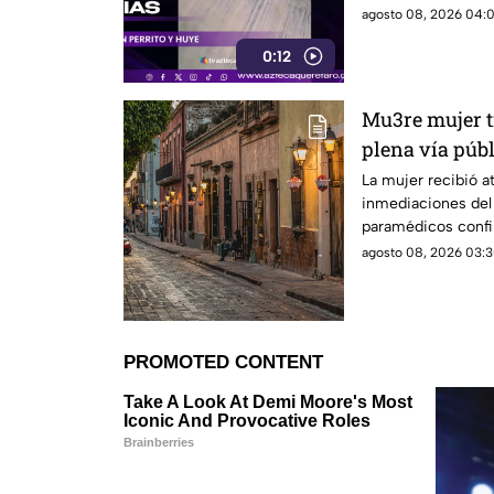
agosto 08, 2026 04:0
0:12
Mu3re mujer t
plena vía públ
de Querétaro
La mujer recibió 
inmediaciones del 
paramédicos confi
signos vitales.
agosto 08, 2026 03:3