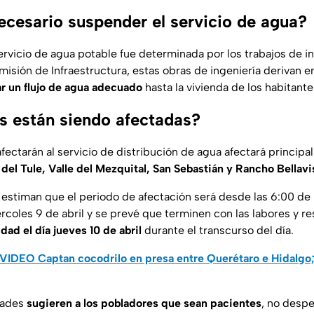
ecesario suspender el servicio de agua?
ervicio de agua potable fue determinada por los trabajos de i
misión de Infraestructura, estas obras de ingeniería derivan e
ar un flujo de agua adecuado
hasta la vivienda de los habitante
s están siendo afectadas?
ectarán al servicio de distribución de agua afectará principa
s del Tule, Valle del Mezquital, San Sebastián y Rancho Bellavi
 estiman que el periodo de afectación será desde las 6:00 de 
rcoles 9 de abril y se prevé que terminen con las labores y re
dad el día jueves 10 de abril
durante el transcurso del día.
VIDEO Captan cocodrilo en presa entre Querétaro e Hidalgo;
idades
sugieren a los pobladores que sean pacientes
, no despe