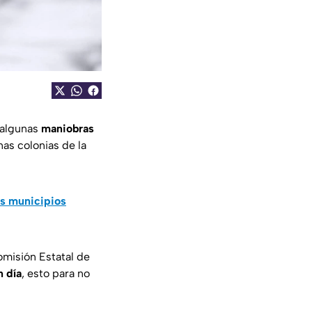
 algunas
maniobras
as colonias de la
os municipios
omisión Estatal de
n día
, esto para no