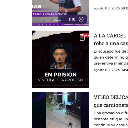
agosto 08, 2026 09:16
1:10
A LA CÁRCEL | 
robo a una ca
El acusado fue det
quien determinó q
preventiva mientra
agosto 08, 2026 04:4
VIDEO DELICA
que camioneta 
conductor es
Una grabación dif
instante en que un
continúa su camin