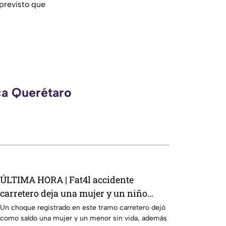
previsto que
ca Querétaro
ÚLTIMA HORA | Fat4l accidente
carretero deja una mujer y un niño
mu3rtos en San Juan del Río
Un choque registrado en este tramo carretero dejó
como saldo una mujer y un menor sin vida, además