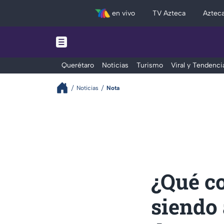
en vivo
TV Azteca
Aztec
Querétaro
Noticias
Turismo
Viral y Tendenci
Noticias
Nota
¿Qué co
siendo 