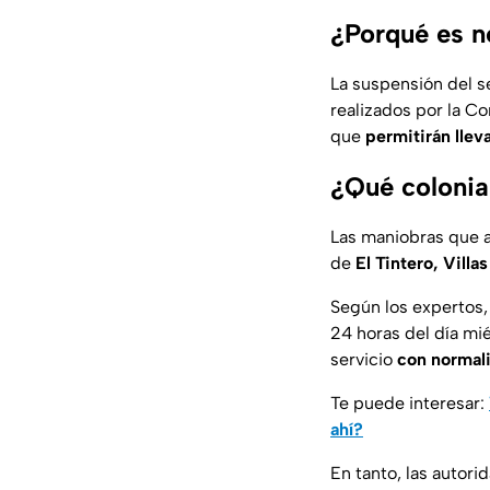
¿Porqué es n
La suspensión del s
realizados por la Co
que
permitirán llev
¿Qué colonia
Las maniobras que af
de
El Tintero, Villa
Según los expertos,
24 horas del día mié
servicio
con normali
Te puede interesar:
ahí?
En tanto, las autor