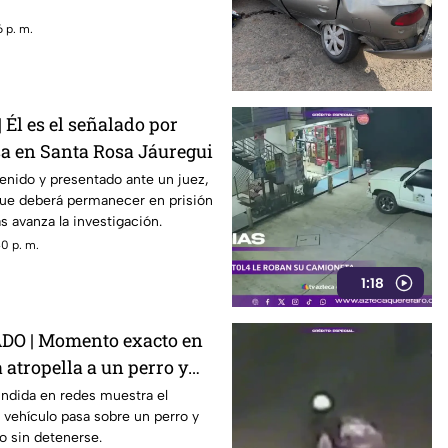
 p. m.
Él es el señalado por
sa en Santa Rosa Jáuregui
enido y presentado ante un juez,
ue deberá permanecer en prisión
s avanza la investigación.
0 p. m.
1:18
DO | Momento exacto en
atropella a un perro y
capa
undida en redes muestra el
 vehículo pasa sobre un perro y
o sin detenerse.