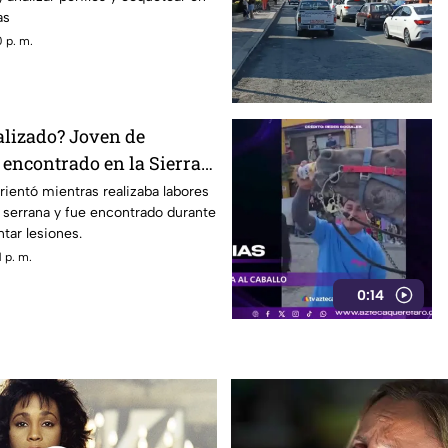
as
 p. m.
alizado? Joven de
 encontrado en la Sierra
étaro
ientó mientras realizaba labores
serrana y fue encontrado durante
tar lesiones.
 p. m.
0:14