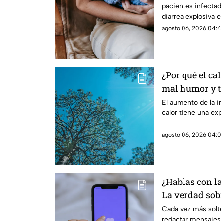
pacientes infectad
diarrea explosiva 
agosto 06, 2026 04:4
¿Por qué el ca
mal humor y te
reales de las 
El aumento de la ir
calor tiene una ex
cuerpo
agosto 06, 2026 04:0
¿Hablas con l
La verdad sobr
coqueteo digit
Cada vez más solte
redactar mensajes,