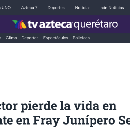
a UNO
Azteca 7
Deportes
Noticias
adn Noticias
a
Clima
Deportes
Espectáculos
Policiaca
or pierde la vida en
te en Fray Junípero Se