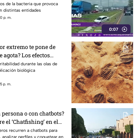
os de la bacteria que provoca
en distintas entidades
0 p. m.
0:07
lor extremo te pone de
 agota? Los efectos
altas temperaturas en el
ritabilidad durante las olas de
plicación biológica
5 p. m.
a persona o con chatbots?
e el ‘Chatfishing’ en el
al
ros recurren a chatbots para
 analizar perfiles y coquetear en