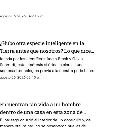
agosto 06, 2026 04:23 p. m.
¿Hubo otra especie inteligente en la
Tierra antes que nosotros? Lo que dice
la ciencia sobre la hipótesis silúrica
Ideada por los científicos Adam Frank y Gavin
Schmidt, esta hipótesis silúrica explora si una
sociedad tecnológica previa a la nuestra pudo haber
habitado la Tierra
agosto 06, 2026 03:40 p. m.
Encuentran sin vida a un hombre
dentro de una casa en esta zona de
Querétaro
El hallazgo ocurrió al interior de un domicilio y, de
manera preliminar, no se observaron huellas de