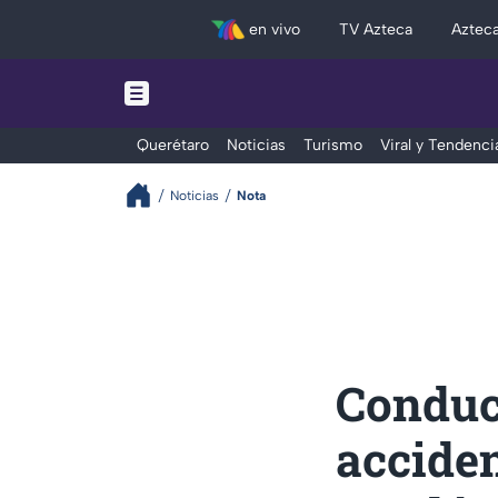
en vivo
TV Azteca
Aztec
Querétaro
Noticias
Turismo
Viral y Tendenci
Noticias
Nota
Conduct
acciden