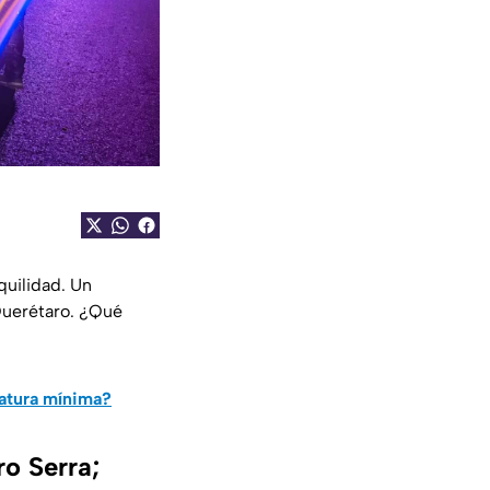
quilidad. Un
 Querétaro. ¿Qué
ratura mínima?
ro Serra;