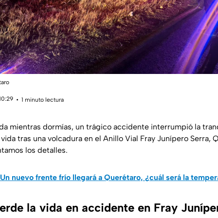
taro
10:29
1 minuto lectura
a mientras dormías, un trágico accidente interrumpió la tran
vida tras una volcadura en el Anillo Vial Fray Junípero Serra,
ntamos los detalles.
Un nuevo frente frío llegará a Querétaro, ¿cuál será la tempe
rde la vida en accidente en Fray Junípe