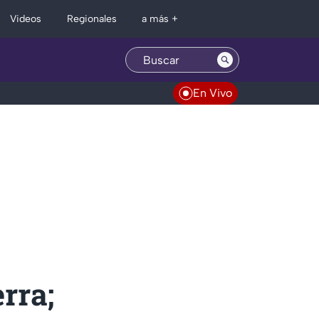
Regionales
Videos
a más +
En Vivo
rra;