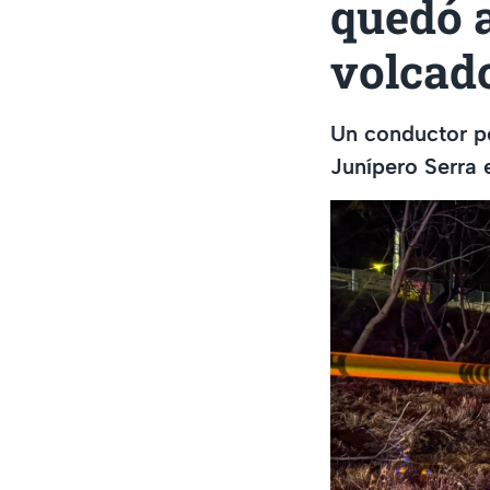
quedó a
volcad
Un conductor per
Junípero Serra