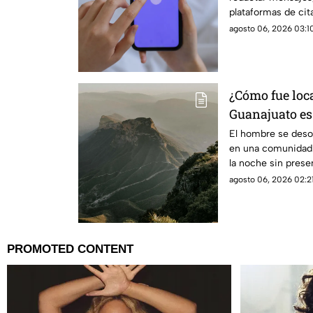
plataformas de cit
agosto 06, 2026 03:10
¿Cómo fue loc
Guanajuato es
Gorda de Quer
El hombre se desor
en una comunidad 
la noche sin presen
agosto 06, 2026 02:21