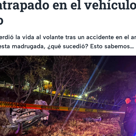
trapado en el vehícul
o
dió la vida al volante tras un accidente en el an
 esta madrugada, ¿qué sucedió? Esto sabemos…