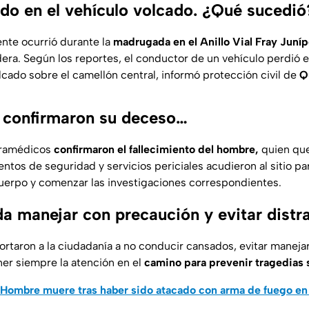
do en el vehículo volcado. ¿Qué sucedió
nte ocurrió durante la
madrugada en el Anillo Vial Fray Juníp
dera. Según los reportes, el conductor de un vehículo perdió el
lcado sobre el camellón central, informó protección civil de
Q
 confirmaron su deceso…
paramédicos
confirmaron el fallecimiento del hombre,
quien que
ntos de seguridad y servicios periciales acudieron al sitio par
uerpo y comenzar las investigaciones correspondientes.
a manejar con precaución y evitar distr
rtaron a la ciudadanía a no conducir cansados, evitar manejar
ner siempre la atención en el
camino
para prevenir tragedias 
Hombre muere tras haber sido atacado con arma de fuego en