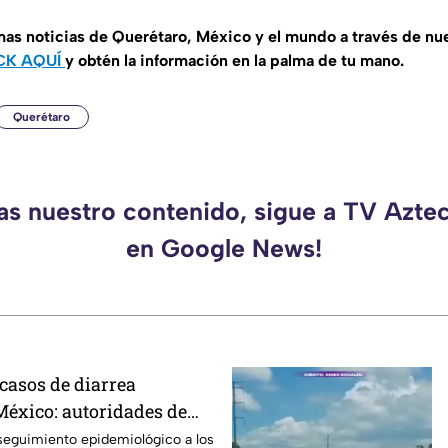
imas noticias de Querétaro, México y el mundo a través de nu
CK AQUÍ
y obtén la información en la palma de tu mano.
Querétaro
das nuestro contenido, sigue a TV Azte
en Google News!
casos de diarrea
México: autoridades de
 recomendaciones
seguimiento epidemiológico a los