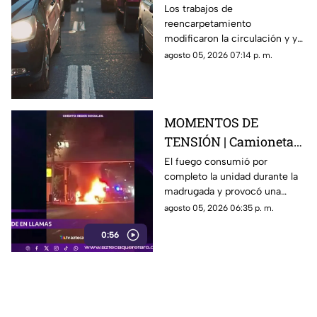
hacia la carretera 57;
Los trabajos de
reencarpetamiento
esta es la zona afectada
modificaron la circulación y ya
generan carga vehicular en el
agosto 05, 2026 07:14 p. m.
acceso con dirección a la
capital queretana.
MOMENTOS DE
TENSIÓN | Camioneta
termina calcinada
El fuego consumió por
completo la unidad durante la
sobre avenida
madrugada y provocó una
Constituyentes; así se
intensa movilización en una de
agosto 05, 2026 06:35 p. m.
vivió el momento
las vialidades más transitadas
0:56
de Querétaro.