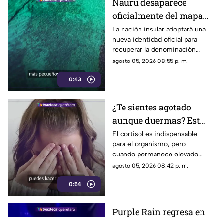
Nauru desaparece
oficialmente del mapa:
el pequeño país cambia
La nación insular adoptará una
nueva identidad oficial para
de nombre
recuperar la denominación
utilizada por sus propios
agosto 05, 2026 08:55 p. m.
habitantes desde hace
0:43
generaciones.
¿Te sientes agotado
aunque duermas? Estos
hábitos pueden ayudar
El cortisol es indispensable
para el organismo, pero
a regular el cortisol
cuando permanece elevado
por largos periodos puede
agosto 05, 2026 08:42 p. m.
influir en el sueño, el estrés y
0:54
la energía diaria.
Purple Rain regresa en