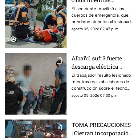
c4ída mientras
trabajaba en Guadalupe
El accidente movilizó a los
cuerpos de emergencia, que
La Venta
brindaron atención al lesionado
antes de trasladarlo a un
agosto 05, 2026 07:47 p. m.
hospital para su valoración.
Albañil sufr3 fuerte
descarga eléctrica
mientras trabajaba en
El trabajador resultó lesionado
mientras realizaba labores de
una azotea de San José
construcción sobre el techo
Buenavista
de una vivienda y tuvo que
agosto 05, 2026 07:30 p. m.
recibir atención médica.
TOMA PRECAUCIONES
| Cierran incorporación