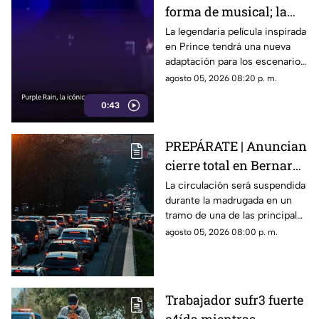
forma de musical; la
historia de Prince
La legendaria película inspirada
en Prince tendrá una nueva
llegará renovada
adaptación para los escenarios
con un enfoque distinto al de
agosto 05, 2026 08:20 p. m.
la cinta original.
0:43
PREPÁRATE | Anuncian
cierre total en Bernardo
Quintana; este será el
La circulación será suspendida
durante la madrugada en un
horario
tramo de una de las principales
vialidades de Querétaro.
agosto 05, 2026 08:00 p. m.
Trabajador sufr3 fuerte