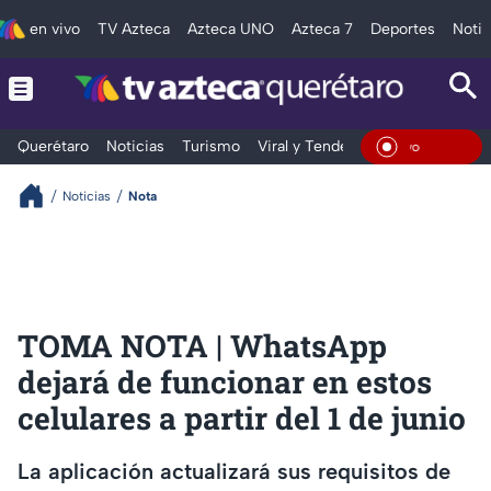
en vivo
TV Azteca
Azteca UNO
Azteca 7
Deportes
Notic
Querétaro
Noticias
Turismo
Viral y Tendencia
Clima
Depo
En Viv
Noticias
Nota
TOMA NOTA | WhatsApp
dejará de funcionar en estos
celulares a partir del 1 de junio
La aplicación actualizará sus requisitos de