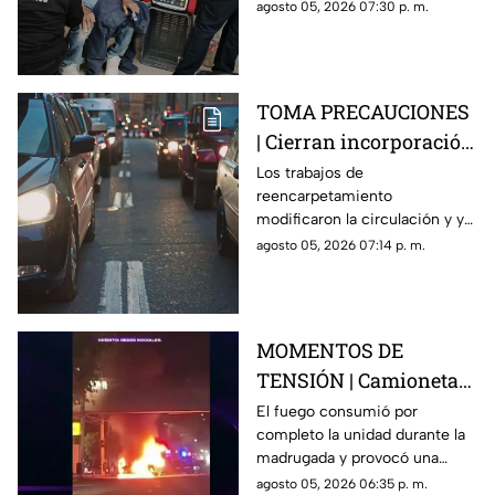
de una vivienda y tuvo que
agosto 05, 2026 07:30 p. m.
recibir atención médica.
TOMA PRECAUCIONES
| Cierran incorporación
hacia la carretera 57;
Los trabajos de
reencarpetamiento
esta es la zona afectada
modificaron la circulación y ya
generan carga vehicular en el
agosto 05, 2026 07:14 p. m.
acceso con dirección a la
capital queretana.
MOMENTOS DE
TENSIÓN | Camioneta
termina calcinada
El fuego consumió por
completo la unidad durante la
sobre avenida
madrugada y provocó una
Constituyentes; así se
intensa movilización en una de
agosto 05, 2026 06:35 p. m.