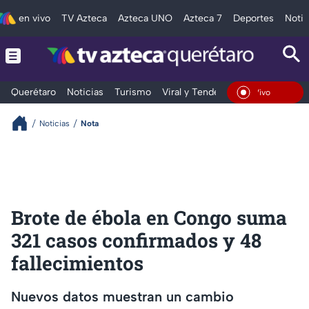
en vivo
TV Azteca
Azteca UNO
Azteca 7
Deportes
Notic
Querétaro
Noticias
Turismo
Viral y Tendencia
Clima
Depo
En Vivo
Noticias
Nota
Brote de ébola en Congo suma
321 casos confirmados y 48
fallecimientos
Nuevos datos muestran un cambio