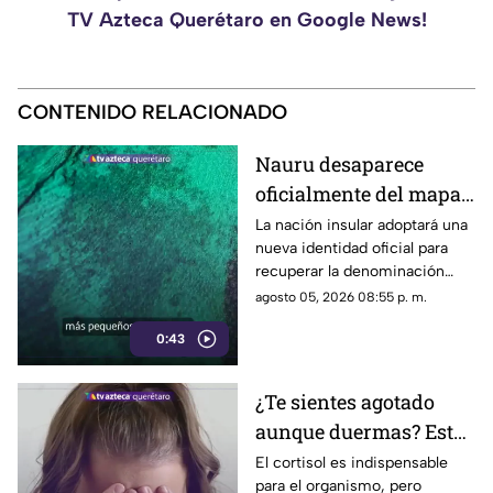
TV Azteca Querétaro en Google News!
CONTENIDO RELACIONADO
Nauru desaparece
oficialmente del mapa:
el pequeño país cambia
La nación insular adoptará una
nueva identidad oficial para
de nombre
recuperar la denominación
utilizada por sus propios
agosto 05, 2026 08:55 p. m.
habitantes desde hace
0:43
generaciones.
¿Te sientes agotado
aunque duermas? Estos
hábitos pueden ayudar
El cortisol es indispensable
para el organismo, pero
a regular el cortisol