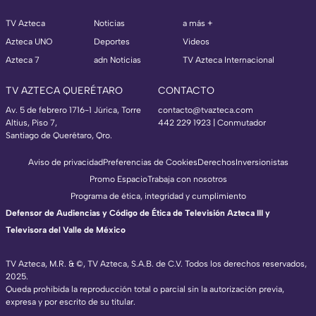
TV Azteca
Noticias
a más +
Azteca UNO
Deportes
Videos
Azteca 7
adn Noticias
TV Azteca Internacional
TV AZTECA QUERÉTARO
CONTACTO
Av. 5 de febrero 1716-1 Júrica, Torre
contacto@tvazteca.com
Altius, Piso 7,
442 229 1923 | Conmutador
Santiago de Querétaro, Qro.
Aviso de privacidad
Preferencias de Cookies
Derechos
Inversionistas
Promo Espacio
Trabaja con nosotros
Programa de ética, integridad y cumplimiento
Defensor de Audiencias y Código de Ética de Televisión Azteca III y
Televisora del Valle de México
TV Azteca, M.R. & ©, TV Azteca, S.A.B. de C.V. Todos los derechos reservados,
2025.
Queda prohibida la reproducción total o parcial sin la autorización previa,
expresa y por escrito de su titular.