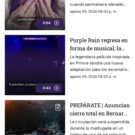
cuando permanece elevado
por largos periodos puede
agosto 05, 2026 08:42 p. m.
influir en el sueño, el estrés y
0:54
la energía diaria.
Purple Rain regresa en
forma de musical; la
historia de Prince
La legendaria película inspirada
en Prince tendrá una nueva
llegará renovada
adaptación para los escenarios
con un enfoque distinto al de
agosto 05, 2026 08:20 p. m.
la cinta original.
0:43
PREPÁRATE | Anuncian
cierre total en Bernardo
Quintana; este será el
La circulación será suspendida
durante la madrugada en un
horario
tramo de una de las principales