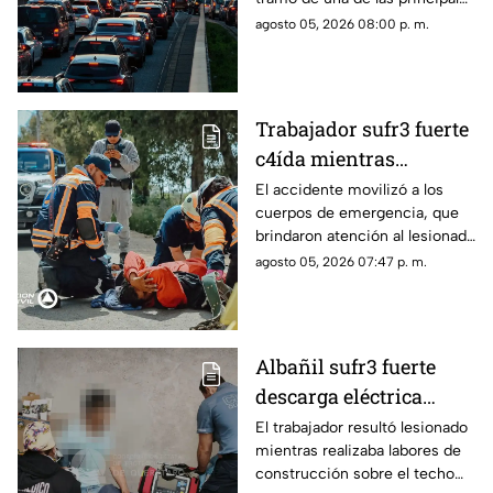
vialidades de Querétaro.
agosto 05, 2026 08:00 p. m.
Trabajador sufr3 fuerte
c4ída mientras
trabajaba en Guadalupe
El accidente movilizó a los
cuerpos de emergencia, que
La Venta
brindaron atención al lesionado
antes de trasladarlo a un
agosto 05, 2026 07:47 p. m.
hospital para su valoración.
Albañil sufr3 fuerte
descarga eléctrica
mientras trabajaba en
El trabajador resultó lesionado
mientras realizaba labores de
una azotea de San José
construcción sobre el techo
Buenavista