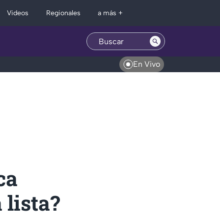
Regionales
Videos
a más +
En Vivo
ca
 lista?