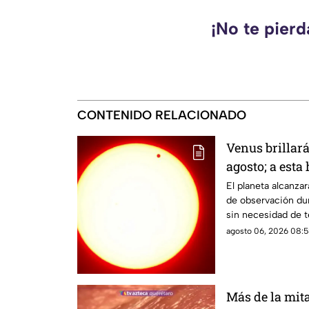
¡No te pier
CONTENIDO RELACIONADO
Venus brillar
agosto; a esta
durante este 
El planeta alcanz
de observación dur
sin necesidad de t
agosto 06, 2026 08:5
Más de la mit