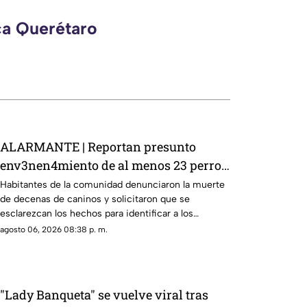
ca Querétaro
ALARMANTE | Reportan presunto
env3nen4miento de al menos 23 perros
en esta zona de Querétaro: IMAGENES
Habitantes de la comunidad denunciaron la muerte
de decenas de caninos y solicitaron que se
SENSIBLES
esclarezcan los hechos para identificar a los
posibles responsables.
agosto 06, 2026 08:38 p. m.
"Lady Banqueta" se vuelve viral tras