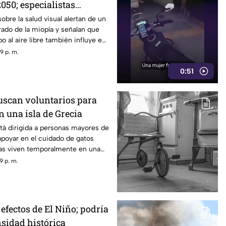
050; especialistas
 causas
obre la salud visual alertan de un
ado de la miopía y señalan que
 al aire libre también influye en
9 p. m.
0:51
scan voluntarios para
n una isla de Grecia
tá dirigida a personas mayores de
poyar en el cuidado de gatos
as viven temporalmente en una
9 p. m.
efectos de El Niño; podría
nsidad histórica