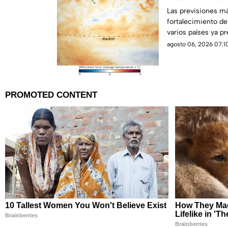
Las previsiones m
fortalecimiento d
varios países ya p
posibles efectos.
agosto 06, 2026 07:10