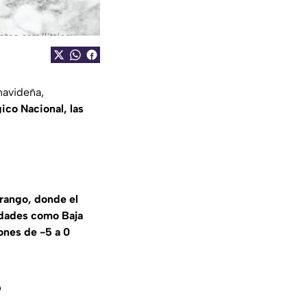
navideña,
ico Nacional, las
rango, donde el
tidades como Baja
ones de -5 a 0
?