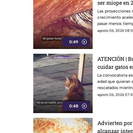
ser miope en 2
advierten las
Las proyecciones s
crecimiento aceler
pasar menos tiempo
su desarrollo.
agosto 06, 2026 08:0
0:49
ATENCIÓN | Bu
cuidar gatos e
La convocatoria es
edad que quieran a
rescatados mientr
isla griega.
agosto 06, 2026 07:4
0:48
Advierten por 
alcanzar inte