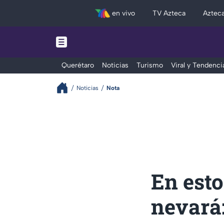
en vivo
TV Azteca
Aztec
Querétaro
Noticias
Turismo
Viral y Tendenci
Noticias
Nota
En esto
nevará: